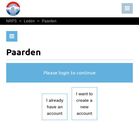
NRPS
>
Leden
>
Paarden
Home
Nieuws
Over NRPS
Paarden
Bestuur NRPS
Lidmaatschap NRPS
Please login to continue
Informatie
Lid worden
I want to
Statuten en reglementen
I already
create a
have an
new
Privacyverklaring
account
account
Algemeen
Paardenpaspoort aanvragen