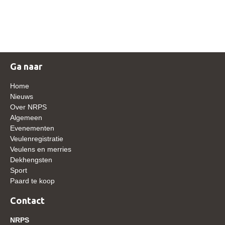
NRPS Keuringen
Hengstenkeuring
Regionale Keuringen
Nationale Keuring
Ga naar
Late Veulenkeuring
Home
ABOP
Nieuws
Over NRPS
Sport
Algemeen
Evenementen
Wereldkampioenschap Jonge Paarden
Veulenregistratie
Dutch Pony Championship
Veulens en merries
Dekhengsten
Evenementen
Sport
Paard te koop
Arabian Horse Events
Arabissimo
Contact
Veulenregistratie
NRPS