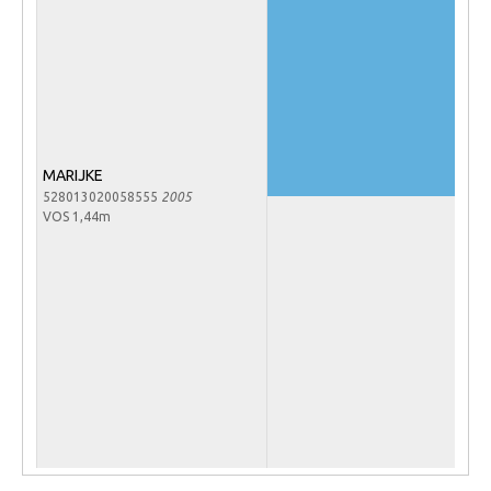
Veulens en merries
Zoek een NRPS paard
PEDIGREE ONLINE
Informatie aan je paard of pony toevoegen
Onze fokkerij
MARIJKE
528013020058555
2005
Fokkerij informatie
VOS 1,44m
Fokprogramma's en registratie
Informatie veulen registratie
Veulen registratie
NRPS-Boegbeeld
Predicaten
Cornage
Röntgenonderzoek