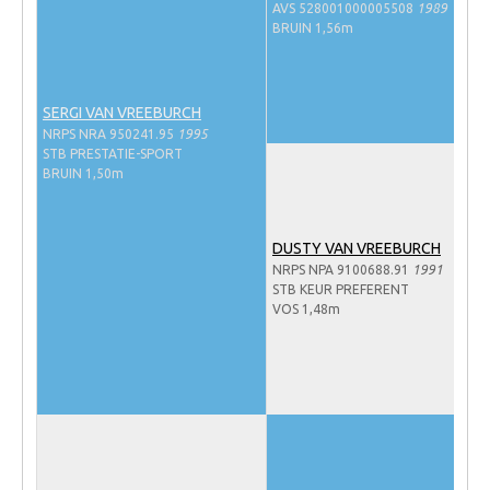
AVS 528001000005508
1989
NRPS Keuringen
BRUIN 1,56m
Hengstenkeuring
Regionale Keuringen
SERGI VAN VREEBURCH
Nationale Keuring
NRPS NRA 950241.95
1995
STB PRESTATIE-SPORT
Late Veulenkeuring
BRUIN 1,50m
ABOP
Sport
DUSTY VAN VREEBURCH
NRPS NPA 9100688.91
1991
Wereldkampioenschap Jonge Paarden
STB KEUR PREFERENT
VOS 1,48m
Dutch Pony Championship
Evenementen
Arabian Horse Events
Arabissimo
Veulenregistratie