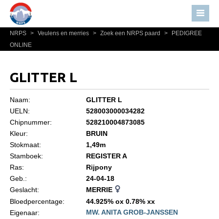
NRPS
>
Veulens en merries
>
Zoek een NRPS paard
>
PEDIGREE
Home
ONLINE
Nieuws
Over NRPS
GLITTER L
Bestuur NRPS
Naam:
GLITTER L
Lidmaatschap NRPS
UELN:
528003000034282
Chipnummer:
528210004873085
Informatie
Kleur:
BRUIN
Lid worden
Stokmaat:
1,49m
Statuten en reglementen
Stamboek:
REGISTER A
Ras:
Rijpony
Privacyverklaring
Geb.:
24-04-18
Geslacht:
MERRIE
Algemeen
Bloedpercentage:
44.925% ox 0.78% xx
Paardenpaspoort aanvragen
MW. ANITA GROB-JANSSEN
Eigenaar: