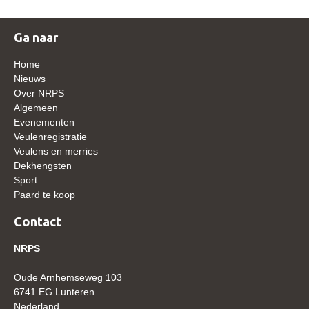
WBSFH
Dekhengsten
Ga naar
Zoek een hengst
Home
Nieuws
HENGSTEN ONLINE
Over NRPS
Algemeen
Hengstenselectie
Evenementen
Informatie Hengstenkeuring
Veulenregistratie
Veulens en merries
AANMELDEN HENGSTENKEURING ONDER HET
Dekhengsten
ZADEL 2026
Sport
Verrichtingsonderzoek NRPS
Paard te koop
Verrichtingsonderzoek 2025-2026
Contact
Verrichtingsonderzoek 2024-2025
NRPS
Verrichtingsonderzoek 2023-2024
Oude Arnhemseweg 103
Verrichtingsonderzoek 2022-2023
6741 EG Lunteren
Nederland
Verrichtingsonderzoek 2021-2022