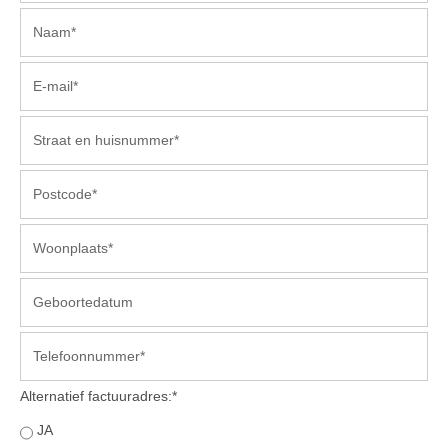
Veulens en merries
Zoek een NRPS paard
PEDIGREE ONLINE
Informatie aan je paard of pony toevoegen
Onze fokkerij
Fokkerij informatie
Fokprogramma's en registratie
Informatie veulen registratie
Veulen registratie
NRPS-Boegbeeld
Predicaten
Alternatief factuuradres:*
Cornage
JA
Röntgenonderzoek