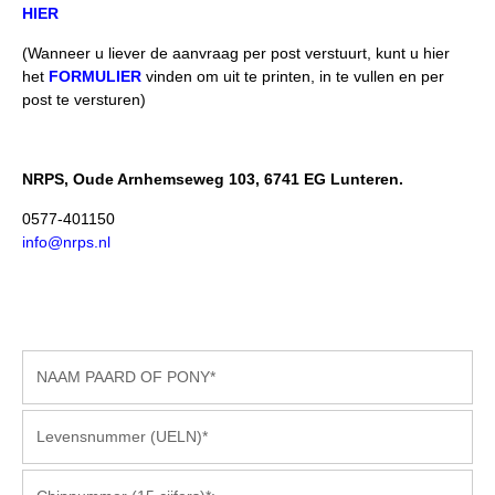
Tarievenlijst
Import registratie
HIER
Veel gestelde vragen
Veulenregistratie
(Wanneer u liever de aanvraag per post verstuurt, kunt u hier
het
FORMULIER
vinden om uit te printen, in te vullen en per
Webshop
I&R Registratie
post te versturen)
Informatie overschrijven paspoort
Formulier overschrijven op naam
NRPS, Oude Arnhemseweg 103, 6741 EG Lunteren.
Animal Health Regulation
0577-401150
info@nrps.nl
Gids voor Goede Praktijken
Marktplaats
Tarievenlijst
Veel gestelde vragen
Webshop
Evenementen
NRPS Select Sale