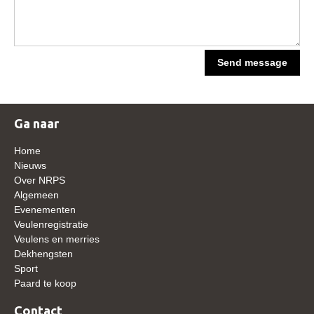
Bestuur Regio West
Regio Zuid
Bestuur Regio Zuid
Send message
Word vrijiwilliger
KALENDER
Ga naar
Evenementen
Home
ACCOUNT AANMAKEN
Nieuws
Over NRPS
Algemeen
Evenementen
Veulenregistratie
Veulens en merries
Dekhengsten
Sport
Paard te koop
Contact