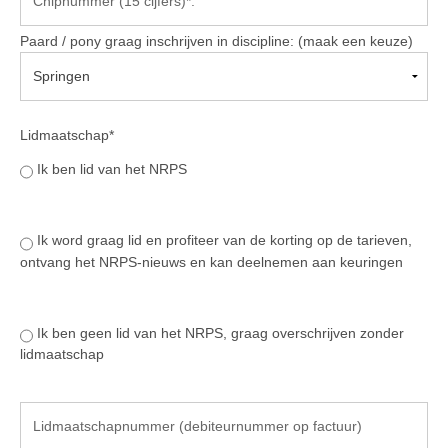
NRPS Keuringen
Paard / pony graag inschrijven in discipline: (maak een keuze)
Hengstenkeuring
Regionale Keuringen
Nationale Keuring
Lidmaatschap*
Late Veulenkeuring
Ik ben lid van het NRPS
ABOP
Sport
Ik word graag lid en profiteer van de korting op de tarieven,
Wereldkampioenschap Jonge Paarden
ontvang het NRPS-nieuws en kan deelnemen aan keuringen
Dutch Pony Championship
Evenementen
Ik ben geen lid van het NRPS, graag overschrijven zonder
lidmaatschap
Arabian Horse Events
Arabissimo
Veulenregistratie