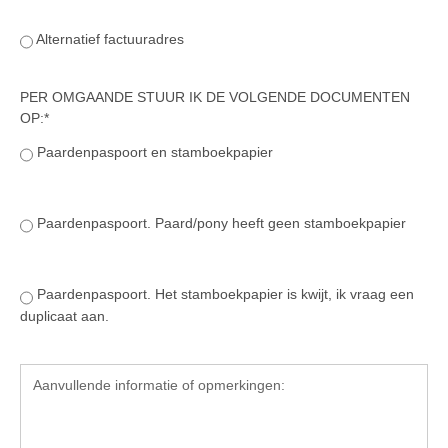
Verrichtingsonderzoek 2020-2021
Alternatief factuuradres
Verrichtingsonderzoek 2019-2020
PER OMGAANDE STUUR IK DE VOLGENDE DOCUMENTEN
Sport
OP:*
Paard te koop
Paardenpaspoort en stamboekpapier
Inloggen
CONTACT
Paardenpaspoort. Paard/pony heeft geen stamboekpapier
REGIO'S
Regio Noord
Paardenpaspoort. Het stamboekpapier is kwijt, ik vraag een
duplicaat aan.
Bestuur Regio Noord
Regio Midden
Bestuur Regio Midden
Regio West