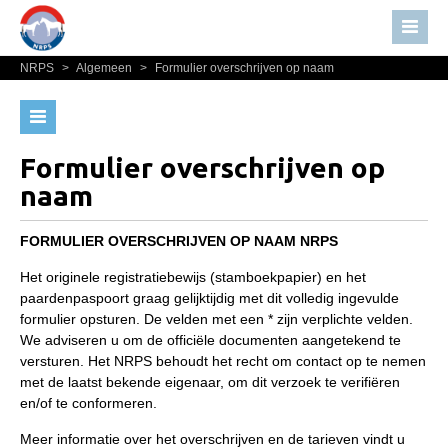
NRPS
>
Algemeen
>
Formulier overschrijven op naam
Home
Nieuws
Paardenpaspoort aanvragen
Over NRPS
Import registratie
Formulier overschrijven op
Bestuur NRPS
naam
Veulenregistratie
Lidmaatschap NRPS
I&R Registratie
FORMULIER OVERSCHRIJVEN OP NAAM NRPS
Informatie
Informatie overschrijven paspoort
Het originele registratiebewijs (stamboekpapier) en het
Lid worden
paardenpaspoort graag gelijktijdig met dit volledig ingevulde
Formulier overschrijven op naam
Statuten en reglementen
formulier opsturen. De velden met een * zijn verplichte velden.
We adviseren u om de officiële documenten aangetekend te
Animal Health Regulation
Privacyverklaring
versturen. Het NRPS behoudt het recht om contact op te nemen
Gids voor Goede Praktijken
met de laatst bekende eigenaar, om dit verzoek te verifiëren
Algemeen
en/of te conformeren.
Marktplaats
Paardenpaspoort aanvragen
Meer informatie over het overschrijven en de tarieven vindt u