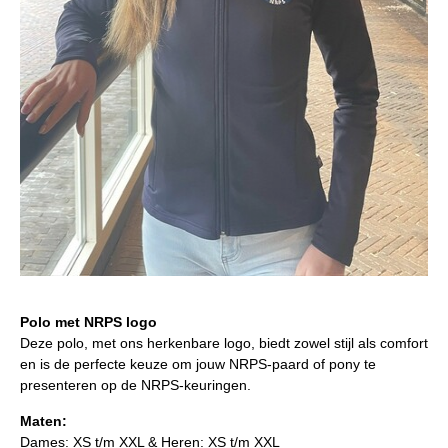
NRPS Keuringen
Hengstenkeuring
Regionale Keuringen
Nationale Keuring
Late Veulenkeuring
ABOP
Sport
Wereldkampioenschap Jonge Paarden
Dutch Pony Championship
Polo met NRPS logo
Evenementen
Deze polo, met ons herkenbare logo, biedt zowel stijl als comfort
Arabian Horse Events
en is de perfecte keuze om jouw NRPS-paard of pony te
presenteren op de NRPS-keuringen.
Arabissimo
Maten:
Veulenregistratie
Dames: XS t/m XXL & Heren: XS t/m XXL