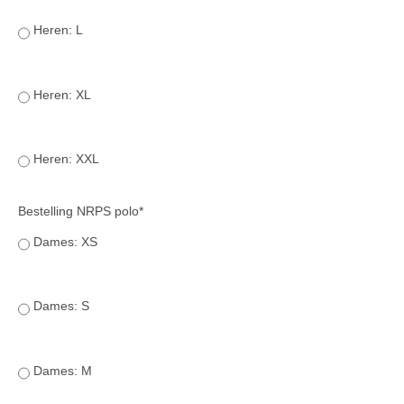
Bestuur Regio West
Heren: L
Regio Zuid
Bestuur Regio Zuid
Heren: XL
Word vrijiwilliger
KALENDER
Heren: XXL
Evenementen
ACCOUNT AANMAKEN
Bestelling NRPS polo*
Dames: XS
Dames: S
Dames: M