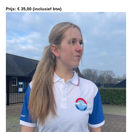
Veulens en merries
Prijs: € 35,00 (inclusief btw)
Zoek een NRPS paard
PEDIGREE ONLINE
Informatie aan je paard of pony toevoegen
Onze fokkerij
Fokkerij informatie
Fokprogramma's en registratie
Informatie veulen registratie
Veulen registratie
NRPS-Boegbeeld
Predicaten
Cornage
Röntgenonderzoek