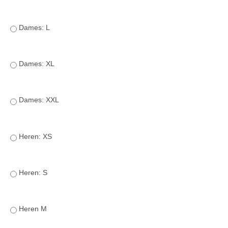
Verrichtingsonderzoek 2020-2021
Dames: L
Verrichtingsonderzoek 2019-2020
Sport
Dames: XL
Paard te koop
Inloggen
Dames: XXL
CONTACT
REGIO'S
Heren: XS
Regio Noord
Bestuur Regio Noord
Heren: S
Regio Midden
Bestuur Regio Midden
Heren M
Regio West