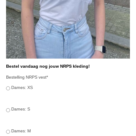
WBSFH
Dekhengsten
Zoek een hengst
HENGSTEN ONLINE
Hengstenselectie
Informatie Hengstenkeuring
Bestel vandaag nog jouw NRPS kleding!
AANMELDEN HENGSTENKEURING ONDER HET
ZADEL 2026
Bestelling NRPS vest*
Verrichtingsonderzoek NRPS
Dames: XS
Verrichtingsonderzoek 2025-2026
Verrichtingsonderzoek 2024-2025
Dames: S
Verrichtingsonderzoek 2023-2024
Verrichtingsonderzoek 2022-2023
Dames: M
Verrichtingsonderzoek 2021-2022