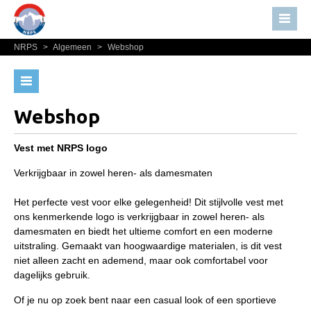
NRPS
>
Algemeen
>
Webshop
Home
Nieuws
Paardenpaspoort aanvragen
Over NRPS
Import registratie
Webshop
Bestuur NRPS
Veulenregistratie
Vest met NRPS logo
Lidmaatschap NRPS
I&R Registratie
Verkrijgbaar in zowel heren- als damesmaten
Informatie
Informatie overschrijven paspoort
Lid worden
Het perfecte vest voor elke gelegenheid! Dit stijlvolle vest met
Formulier overschrijven op naam
ons kenmerkende logo is verkrijgbaar in zowel heren- als
Statuten en reglementen
damesmaten en biedt het ultieme comfort en een moderne
Animal Health Regulation
Privacyverklaring
uitstraling. Gemaakt van hoogwaardige materialen, is dit vest
niet alleen zacht en ademend, maar ook comfortabel voor
Gids voor Goede Praktijken
Algemeen
dagelijks gebruik.
Marktplaats
Paardenpaspoort aanvragen
Of je nu op zoek bent naar een casual look of een sportieve