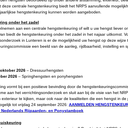
rden hengsten beoordeeld op onder andere afstamming, exterieur, be
ast deze centrale hengstenkeuring biedt het NRPS aanvullende mogelijk
de jaarlijkse hengstenkeuring kunnen worden aangeboden.
ing onder het zadel
elnemen aan een centrale hengstenkeuring of wilt u uw hengst liever on
n biedt de hengstenkeuring onder het zadel in het najaar uitkomst. V
gsonderzoek in Lunteren is er de mogelijkheid uw hengst op deze wijze te
ringscommissie een beeld van de aanleg, rijdbaarheid, instelling en sp
oktober 2026
– Dressuurhengsten
ober 2026
– Springhengsten en ponyhengsten
ing vormt bij een positieve bevinding door de hengstenkeuringscommis
ame aan het verrichtingsonderzoek en sluit aan bij de visie van het NR
exterieur te kijken, maar ook naar de kwaliteiten die een hengst in de pr
gelijk tot vrijdag 24 september 2026:
AANMELDEN HENGSTENKEUR
- Nederlands Rijpaarden- en Ponystamboek
huiskeuring