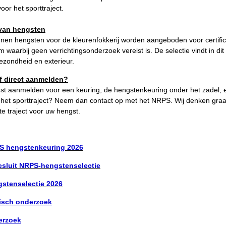
or het sporttraject.
 van hengsten
en hengsten voor de kleurenfokkerij worden aangeboden voor certifice
m waarbij geen verrichtingsonderzoek vereist is. De selectie vindt in dit
ezondheid en exterieur.
f direct aanmelden?
st aanmelden voor een keuring, de hengstenkeuring onder het zadel, e
of het sporttraject? Neem dan contact op met het NRPS. Wij denken gr
e traject voor uw hengst.
S hengstenkeuring 2026
esluit NRPS-hengstenselectie
gstenselectie 2026
isch onderzoek
erzoek