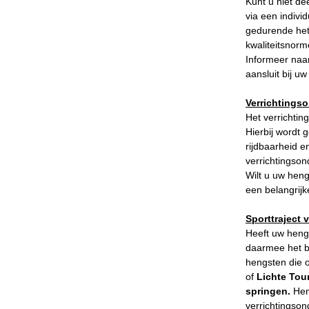
Kunt u niet d
Evenementen
via een indivi
NRPS Select Sale
gedurende het 
kwaliteitsnorm
NRPS Keuringen
Informeer naa
aansluit bij uw 
Hengstenkeuring
Regionale Keuringen
Verrichtings
Het verrichtin
Nationale Keuring
Hierbij wordt 
Late Veulenkeuring
rijdbaarheid e
verrichtingso
ABOP
Wilt u uw heng
een belangrijk
Sport
Wereldkampioenschap Jonge Paarden
Sporttraject
Heeft uw hengs
Dutch Pony Championship
daarmee het be
hengsten die o
Evenementen
of
Lichte Tou
Arabian Horse Events
springen.
Hen
verrichtingso