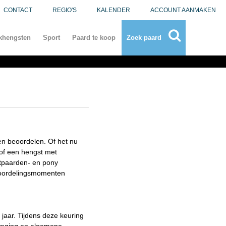
CONTACT
REGIO'S
KALENDER
ACCOUNT AANMAKEN
khengsten
Sport
Paard te koop
Zoek paard
en beoordelen. Of het nu
 of een hengst met
ortpaarden- en pony
beoordelingsmomenten
jaar. Tijdens deze keuring