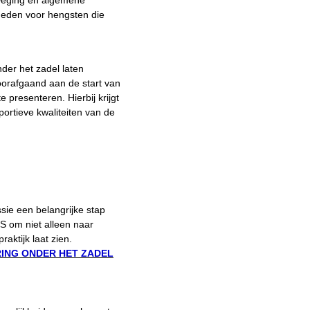
weging en algemene
heden voor hengsten die
der het zadel laten
oorafgaand aan de start van
 presenteren. Hierbij krijgt
ortieve kwaliteiten van de
sie een belangrijke stap
PS om niet alleen naar
aktijk laat zien.
ING ONDER HET ZADEL