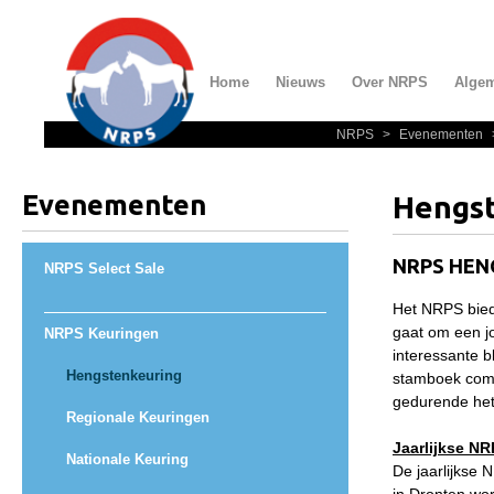
Home
Nieuws
Over NRPS
Alge
NRPS
>
Evenementen
Home
Nieuws
Evenementen
Hengs
Over NRPS
Bestuur NRPS
NRPS HEN
NRPS Select Sale
Lidmaatschap NRPS
Het NRPS bied
gaat om een j
NRPS Keuringen
Informatie
interessante b
Lid worden
Hengstenkeuring
stamboek combi
gedurende het 
Statuten en reglementen
Regionale Keuringen
Jaarlijkse N
Privacyverklaring
Nationale Keuring
De jaarlijkse 
Algemeen