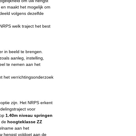
ogelijkheid om uw hengst
eit en maakt het mogelijk om
rdeeld volgens dezelfde
RPS welk traject het best
r in beeld te brengen.
oals aanleg, instelling,
deel te nemen aan het
t het verrichtingsonderzoek
optie zijn. Het NRPS erkent
delingstraject voor
 op
1.40m niveau springen
 de
hoogteklasse ZZ
eelname aan het
w hengst voldoet aan de