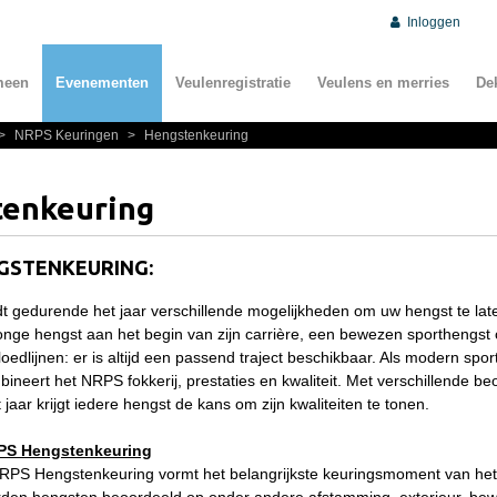
Inloggen
meen
Evenementen
Veulenregistratie
Veulens en merries
De
>
NRPS Keuringen
>
Hengstenkeuring
tenkeuring
GSTENKEURING:
t gedurende het jaar verschillende mogelijkheden om uw hengst te lat
onge hengst aan het begin van zijn carrière, een bewezen sporthengst
loedlijnen: er is altijd een passend traject beschikbaar. Als modern sp
neert het NRPS fokkerij, prestaties en kwaliteit. Met verschillende 
jaar krijgt iedere hengst de kans om zijn kwaliteiten te tonen.
RPS Hengstenkeuring
NRPS Hengstenkeuring vormt het belangrijkste keuringsmoment van het 