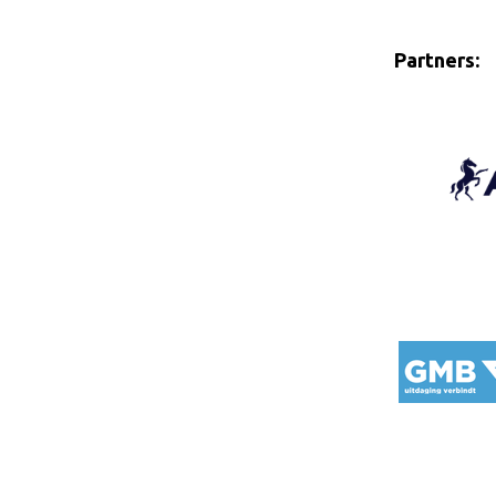
Cornage
Röntgenonderzoek
Partners:
WBSFH
Dekhengsten
Zoek een hengst
HENGSTEN ONLINE
Hengstenselectie
Informatie Hengstenkeuring
AANMELDEN HENGSTENKEURING ONDER HET ZADEL 2026
Verrichtingsonderzoek NRPS
Verrichtingsonderzoek 2025-2026
Verrichtingsonderzoek 2024-2025
Verrichtingsonderzoek 2023-2024