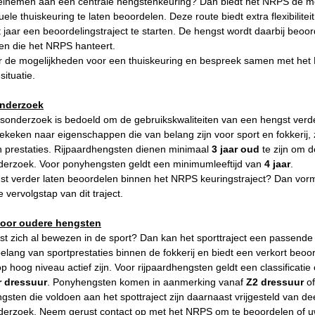
eelnemen aan een centrale hengstenkeuring? Dan biedt het NRPS de m
duele thuiskeuring te laten beoordelen. Deze route biedt extra flexibilit
jaar een beoordelingstraject te starten. De hengst wordt daarbij beoo
en die het NRPS hanteert.
r de mogelijkheden voor een thuiskeuring en bespreek samen met het N
situatie.
onderzoek
gsonderzoek is bedoeld om de gebruikskwaliteiten van een hengst verde
gekeken naar eigenschappen die van belang zijn voor sport en fokkerij, z
n prestaties. Rijpaardhengsten dienen minimaal
3 jaar oud
te zijn om 
nderzoek. Voor ponyhengsten geldt een minimumleeftijd van
4 jaar
.
st verder laten beoordelen binnen het NRPS keuringstraject? Dan vorm
e vervolgstap van dit traject.
 voor oudere hengsten
t zich al bewezen in de sport? Dan kan het sporttraject een passende 
lang van sportprestaties binnen de fokkerij en biedt een verkort beoor
p hoog niveau actief zijn. Voor rijpaardhengsten geldt een classificatie
r dressuur
. Ponyhengsten komen in aanmerking vanaf
Z2 dressuur
of
gsten die voldoen aan het spottraject zijn daarnaast vrijgesteld van d
nderzoek. Neem gerust contact op met het NRPS om te beoordelen of u