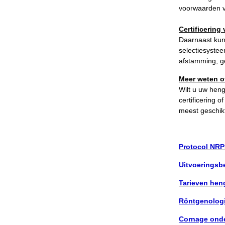
Arabissimo
voorwaarden vo
Veulenregistratie
Certificering
Veulens en merries
Daarnaast kunn
selectiesystee
Zoek een NRPS paard
afstamming, g
PEDIGREE ONLINE
Meer weten o
Informatie aan je paard of pony toevoegen
Wilt u uw heng
certificering 
Onze fokkerij
meest geschikt
Fokkerij informatie
Fokprogramma's en registratie
Protocol NRP
Informatie veulen registratie
Uitvoeringsb
Veulen registratie
Tarieven hen
NRPS-Boegbeeld
Röntgenolog
Predicaten
Cornage ond