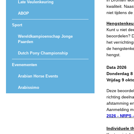
in Dronten wo
Late Veulenkeuring
kwaliteit. Na
Paardenpaspoort aanvragen
niet tijdens 
ABOP
Import registratie
Hengstenkeur
Sport
Kunt u niet de
Veulenregistratie
beoordelen? Da
Wereldkampioenschap Jonge
I&R Registratie
Paarden
het verrichtin
de hengstenkeu
Informatie overschrijven paspoort
Dutch Pony Championship
hengst.
Formulier overschrijven op naam
Evenementen
Data 2026
Animal Health Regulation
Donderdag 8 
Arabian Horse Events
Vrijdag 9 okt
Gids voor Goede Praktijken
Arabissimo
Deze beoordel
Marktplaats
richting deeln
afstamming en 
Tarievenlijst
Aanmelding mo
Veel gestelde vragen
2026 - NRPS 
Webshop
Individuele t