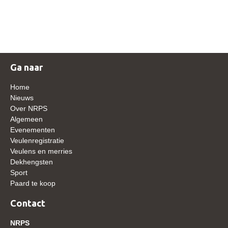
NRPS Keuringen
Hengstenkeuring
Regionale Keuringen
Nationale Keuring
Ga naar
Late Veulenkeuring
Home
ABOP
Nieuws
Over NRPS
Sport
Algemeen
Evenementen
Wereldkampioenschap Jonge Paarden
Veulenregistratie
Dutch Pony Championship
Veulens en merries
Dekhengsten
Evenementen
Sport
Paard te koop
Arabian Horse Events
Arabissimo
Contact
Veulenregistratie
NRPS