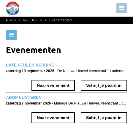
NRPS
>
KALENDER
>
Evenementen
Home
Nieuws
Evenementen
Over NRPS
Evenementen
Bestuur NRPS
Lidmaatschap NRPS
LATE VEULEN KEURING
zaterdag 19 september 2026
- De Nieuwe Heuvel Veenstraat 1 Lunteren
Informatie
Lid worden
Naar evenement
Schrijf je paard in
Statuten en reglementen
ABOP LUNTEREN
zaterdag 7 november 2026
- Manege De Nieuwe Heuvel, Veenstraat 1 te Lunteren
Privacyverklaring
Algemeen
Naar evenement
Schrijf je paard in
Paardenpaspoort aanvragen