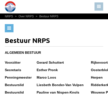
NRPS
>
Over NRPS
>
Bestuur NRPS
Home
Nieuws
Bestuur NRPS
Over NRPS
Lidmaatschap NRPS
Bestuur NRPS
Bestuur NRPS
Informatie
Lidmaatschap NRPS
ALGEMEEN BESTUUR
Lid worden
Informatie
Voorzitter
Gerard Schuttert
Rijkevoort
Statuten en reglementen
Lid worden
Secretaris
Esther Pronk
Oosterblo
Privacyverklaring
Statuten en reglementen
Penningmeester
Marco Loos
Herpen
Bestuurslid
Liesbeth Bonder-Van Vulpen
Ridderker
Privacyverklaring
Bestuurslid
Pauline van Nispen-Knols
Wouwse P
Algemeen
Paardenpaspoort aanvragen