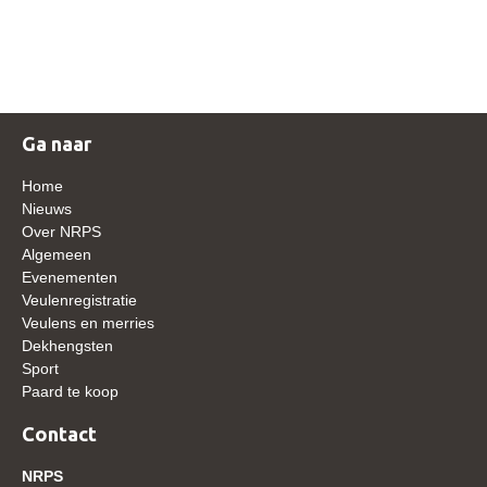
NRPS Keuringen
Hengstenkeuring
Regionale Keuringen
Nationale Keuring
Ga naar
Late Veulenkeuring
Home
ABOP
Nieuws
Over NRPS
Sport
Algemeen
Evenementen
Wereldkampioenschap Jonge Paarden
Veulenregistratie
Dutch Pony Championship
Veulens en merries
Dekhengsten
Evenementen
Sport
Paard te koop
Arabian Horse Events
Arabissimo
Contact
Veulenregistratie
NRPS