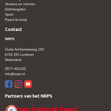
Veulens en merries
Veulens en merries
Dekhengsten
Zoek een NRPS paard
Sport
Paard te koop
PEDIGREE ONLINE
Contact
Informatie aan je paard of pony toevoegen
NRPS
Onze fokkerij
Fokkerij informatie
Oude Arnhemseweg 103
6741 EG Lunteren
Fokprogramma's en registratie
Nederland
Informatie veulen registratie
0577-401150
Veulen registratie
info@nrps.nl
NRPS-Boegbeeld
Predicaten
Partners van het NRPS
Cornage
Röntgenonderzoek