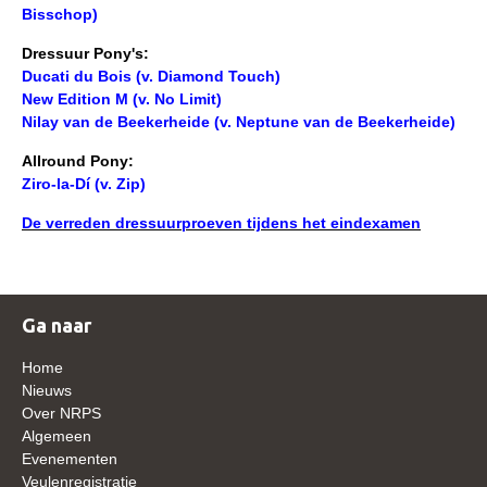
Bisschop)
NRPS Keuringen
Dressuur Pony's:
Hengstenkeuring
Ducati du Bois (v. Diamond Touch)
Regionale Keuringen
New Edition M (v. No Limit)
Nilay van de Beekerheide (v. Neptune van de Beekerheide)
Nationale Keuring
Allround Pony:
Late Veulenkeuring
Ziro-la-Dí (v. Zip)
ABOP
De verreden dressuurproeven tijdens het eindexamen
Sport
Wereldkampioenschap Jonge Paarden
Dutch Pony Championship
Ga naar
Evenementen
Home
Nieuws
Arabian Horse Events
Over NRPS
Arabissimo
Algemeen
Evenementen
Veulenregistratie
Veulenregistratie