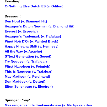
Eventing:
Verrichtingsonderzoek 2023-2024
Import registratie
O-Nothing Else Dutch ES (v. Odilon)
Verrichtingsonderzoek 2022-2023
Veulenregistratie
Dressuur:
I&R Registratie
Verrichtingsonderzoek 2021-2022
Den Hout (v. Diamond Hit)
Hexagon's Dutch Newman (v. Diamond Hit)
Informatie overschrijven paspoort
Verrichtingsonderzoek 2020-2021
Everest (v. Especial)
Formulier overschrijven op naam
Hexagon's Trademark (v. Trafalgar)
Verrichtingsonderzoek 2019-2020
Pinot Noir D'Or (v. Painted Black)
Animal Health Regulation
Happy Nirvana BMH (v. Hennesy)
All the Way (v. Apache)
Gids voor Goede Praktijken
S'Next Generation (v. Secret)
Marktplaats
Try Noqueen (v. Trafalgar)
Fürst Napoleon (v. Feinrich)
Tarievenlijst
This is Naqueen (v. Trafalgar)
Mac Madison (v. Ferdinand)
Veel gestelde vragen
Don Maddock (v. Dettori)
Webshop
Elton Sollenburg (v. Electron)
Evenementen
Springen Pony:
NRPS Select Sale
Messenger van de Koetsiershoeve (v. Merlijn van den