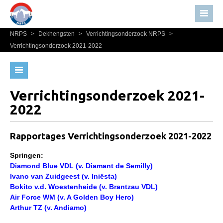
NRPS
>
Dekhengsten
>
Verrichtingsonderzoek NRPS
>
Home
Verrichtingsonderzoek 2021-2022
Nieuws
Zoek een hengst
Over NRPS
HENGSTEN ONLINE
Bestuur NRPS
Verrichtingsonderzoek 2021-
2022
Lidmaatschap NRPS
Hengstenselectie
Informatie
Informatie Hengstenkeuring
Rapportages Verrichtingsonderzoek 2021-2022
Lid worden
AANMELDEN HENGSTENKEURING ONDER HET
ZADEL 2026
Springen:
Statuten en reglementen
Diamond Blue VDL (v. Diamant de Semilly)
Verrichtingsonderzoek NRPS
Privacyverklaring
Ivano van Zuidgeest (v. Iniësta)
Bokito v.d. Woestenheide (v. Brantzau VDL)
Verrichtingsonderzoek 2025-2026
Algemeen
Air Force WM (v. A Golden Boy Hero)
Arthur TZ (v. Andiamo)
Verrichtingsonderzoek 2024-2025
Paardenpaspoort aanvragen