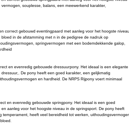
eid, vermogen, souplesse, balans, een meewerkend karakter,
 en correct gebouwd eventingpaard met aanleg voor het hoogste nivea
e bloed in de afstamming met n in de pedigree de nadruk op
, uithoudingsvermogen, springvermogen met een bodemdekkende galop,
rdheid
rrect en evenredig gebouwde dressuurpony. Het ideaal is een elegante
 dressuur,. De pony heeft een goed karakter, een gelijkmatig
, uithoudingsvermogen en hardheid. De NRPS Rijpony voert minimaal
rect en evenredig gebouwde springpony. Het ideaal is een goed
 en aanleg voor het hoogste niveau in de springsport. De pony heeft
atig temperament, heeft veel bereidheid tot werken, uithoudingsvermoge
bloed.