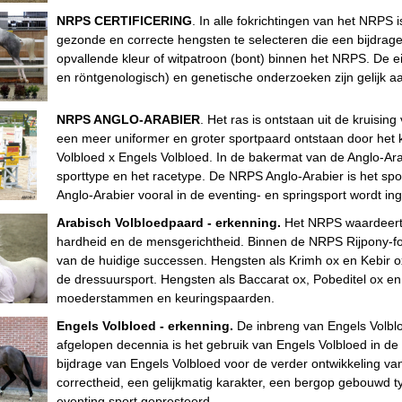
NRPS CERTIFICERING
. In alle fokrichtingen van het NRPS i
gezonde en correcte hengsten te selecteren die een bijdrag
opvallende kleur of witpatroon (bont) binnen het NRPS. De eis
en röntgenologisch) en genetische onderzoeken zijn gelijk a
NRPS ANGLO-ARABIER
. Het ras is ontstaan uit de kruisin
een meer uniformer en groter sportpaard ontstaan door het k
Volbloed x Engels Volbloed. In de bakermat van de Anglo-Ar
sporttype en het racetype. De NRPS Anglo-Arabier is het sp
Anglo-Arabier vooral in de eventing- en springsport wordt ing
Arabisch Volbloedpaard - erkenning.
Het NRPS waardeert 
hardheid en de mensgerichtheid. Binnen de NRPS Rijpony-fok
van de huidige successen. Hengsten als Krimh ox en Kebir ox 
de dressuursport. Hengsten als Baccarat ox, Pobeditel ox 
moederstammen en keuringspaarden.
Engels Volbloed - erkenning.
De inbreng van Engels Volblo
afgelopen decennia is het gebruik van Engels Volbloed in d
bijdrage van Engels Volbloed voor de verder ontwikkeling van 
correctheid, een gelijkmatig karakter, een bergop gebouwd typ
eventing sport gepresteerd.