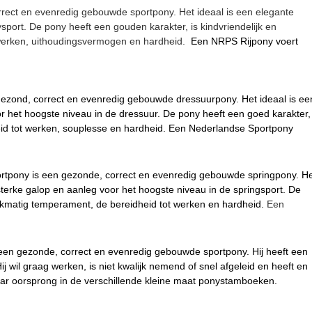
orrect en evenredig gebouwde sport
pony. Het ideaal is een elegante
ysport.
De pony
heeft een gouden karakter, is kindvriendelijk en
 werken, uithoudingsvermogen en hardheid.
Een NRPS Rijpony voert
gezond, correct en evenredig gebouwde dressuurpony. Het ideaal is ee
r het hoogste niveau in de dressuur. De pony heeft een goed karakter,
dheid tot werken, souplesse en hardheid. Een Nederlandse Sportpony
tpony is een gezonde, correct en evenredig gebouwde springpony. H
terke galop en aanleg voor het hoogste niveau in de springsport. De
lijkmatig temperament, de bereidheid tot werken en hardheid.
Een
en gezonde, correct en evenredig gebouwde sportpony. Hij heeft een
j wil graag werken, is niet kwalijk nemend of snel afgeleid en heeft en
aar oorsprong in de verschillende kleine maat ponystamboeken.