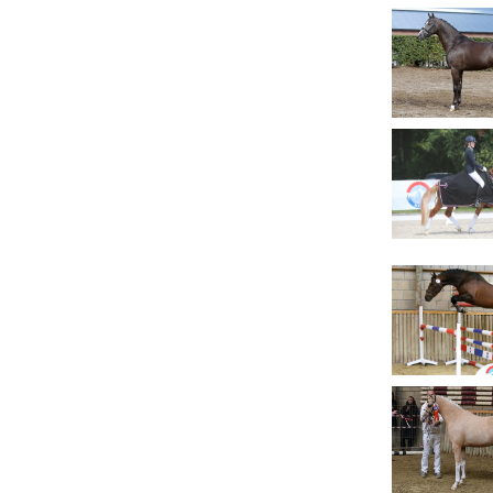
Evenementen
NRPS Select Sale
NRPS Keuringen
Hengstenkeuring
Regionale Keuringen
Nationale Keuring
Late Veulenkeuring
ABOP
Sport
Wereldkampioenschap Jonge Paarden
Dutch Pony Championship
Evenementen
Arabian Horse Events