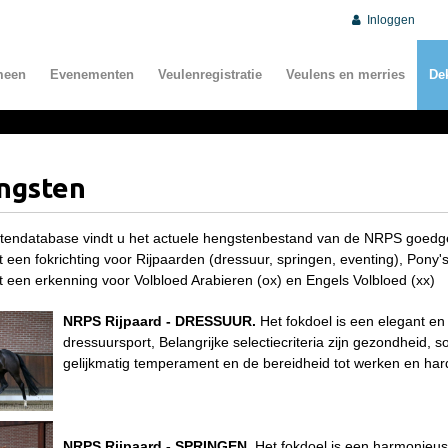
Inloggen
meen
Evenementen
Veulenregistratie
Veulens en merries
De
ngsten
tendatabase vindt u het actuele hengstenbestand van de NRPS goedge
een fokrichting voor Rijpaarden (dressuur, springen, eventing), Pony's
 een erkenning voor Volbloed Arabieren (ox) en Engels Volbloed (xx)
NRPS Rijpaard - DRESSUUR.
Het fokdoel is een elegant en
dressuursport, Belangrijke selectiecriteria zijn gezondheid
gelijkmatig temperament en de bereidheid tot werken en har
NRPS Rijpaard - SPRINGEN.
Het fokdoel is een harmonieu