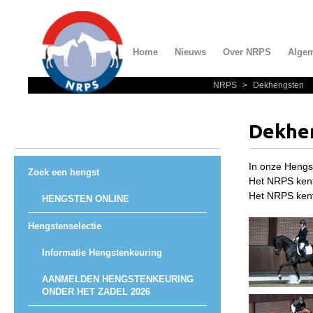
Home
Nieuws
Over NRPS
Alge
NRPS
>
Dekhengsten
Home
Nieuws
Dekhe
Over NRPS
Bestuur NRPS
In onze Hengs
Zoek een hengst
Het NRPS kent 
Lidmaatschap NRPS
Het NRPS kent
HENGSTEN ONLINE
Informatie
Hengstenselectie
Lid worden
Informatie Hengstenkeuring
Statuten en reglementen
AANMELDEN HENGSTENKEURING
Privacyverklaring
ONDER HET ZADEL 2026
Algemeen