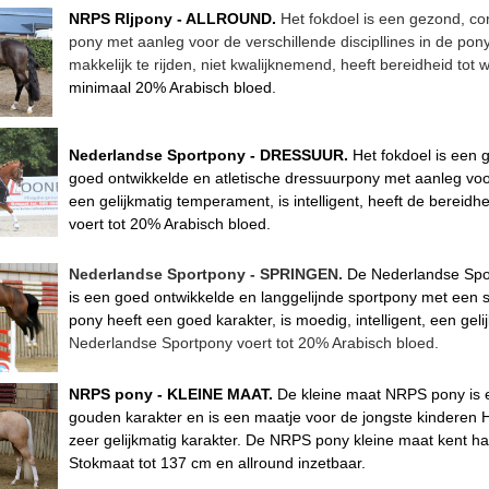
NRPS RIjpony - ALLROUND.
Het fokdoel is een gezond, c
pony met aanleg voor de verschillende discipllines in de pon
makkelijk te rijden, niet kwalijknemend, heeft
bereidheid tot
minimaal 20% Arabisch bloed.
Nederlandse Sportpony - DRESSUUR.
Het fokdoel is een 
goed ontwikkelde en atletische dressuurpony met aanleg voo
een gelijkmatig temperament, is intelligent, heeft de berei
voert tot 20% Arabisch bloed.
Nederlandse Sportpony - SPRINGEN.
De Nederlandse Spor
is een goed ontwikkelde en langgelijnde sportpony met een s
pony heeft een goed karakter, is moedig, intelligent, een ge
Nederlandse Sportpony voert tot 20% Arabisch bloed.
NRPS pony - KLEINE MAAT.
De kleine maat NRPS pony is e
gouden karakter en is een maatje voor de jongste kinderen Hi
zeer gelijkmatig karakter. De NRPS pony kleine maat kent h
Stokmaat tot 137 cm en allround inzetbaar.