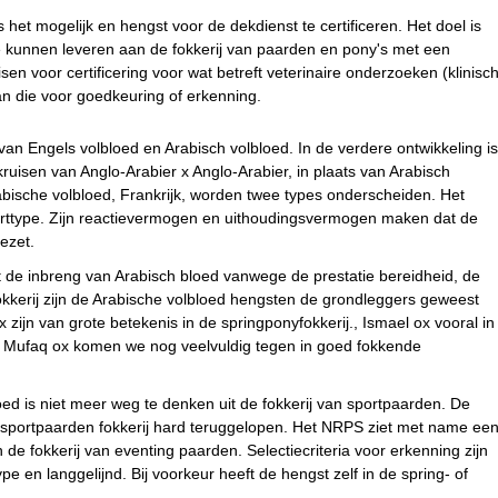
s het mogelijk en hengst voor de dekdienst te certificeren. Het doel is
e kunnen leveren aan de fokkerij van paarden en pony's met een
en voor certificering voor wat betreft veterinaire onderzoeken (klinisc
an die voor goedkeuring of erkenning.
g van Engels volbloed en Arabisch volbloed. In de verdere ontwikkeling is
ruisen van Anglo-Arabier x Anglo-Arabier, in plaats van Arabisch
abische volbloed, Frankrijk, worden twee types onderscheiden. Het
orttype. Zijn reactievermogen en uithoudingsvermogen maken dat de
ezet.
de inbreng van Arabisch bloed vanwege de prestatie bereidheid, de
kerij zijn de Arabische volbloed hengsten de grondleggers geweest
zijn van grote betekenis in de springponyfokkerij., Ismael ox vooral in
en Mufaq ox komen we nog veelvuldig tegen in goed fokkende
ed is niet meer weg te denken uit de fokkerij van sportpaarden. De
e sportpaarden fokkerij hard teruggelopen. Het NRPS ziet met name ee
de fokkerij van eventing paarden. Selectiecriteria voor erkenning zijn
e en langgelijnd. Bij voorkeur heeft de hengst zelf in de spring- of