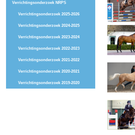
Verrichtingsonderzoek NRPS
Paardenpaspoort aanvragen
Verrichtingsonderzoek 2025-2026
Import registratie
Verrichtingsonderzoek 2024-2025
Veulenregistratie
Verrichtingsonderzoek 2023-2024
I&R Registratie
Verrichtingsonderzoek 2022-2023
Informatie overschrijven paspoort
Verrichtingsonderzoek 2021-2022
Formulier overschrijven op naam
Verrichtingsonderzoek 2020-2021
Animal Health Regulation
Gids voor Goede Praktijken
Verrichtingsonderzoek 2019-2020
Marktplaats
Tarievenlijst
Veel gestelde vragen
Webshop