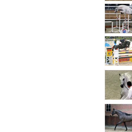
Arabissimo
Veulenregistratie
Veulens en merries
Zoek een NRPS paard
PEDIGREE ONLINE
Informatie aan je paard of pony toevoegen
Onze fokkerij
Fokkerij informatie
Fokprogramma's en registratie
Informatie veulen registratie
Veulen registratie
NRPS-Boegbeeld
Predicaten