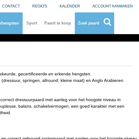
CONTACT
REGIO'S
KALENDER
ACCOUNT AANMAKEN
khengsten
Sport
Paard te koop
Zoek paard
keurde, gecertificeerde en erkende hengsten.
 (dressuur, springen, allround; kleine maat) en Anglo Arabieren.
 correct dressuurpaard met aanleg voor het hoogste niveau in
, souplesse, balans, schakelvermogen, een goed karakter met een
dheid.
s en correct gebouwd springpaard met aanleg voor het hoogste niveau