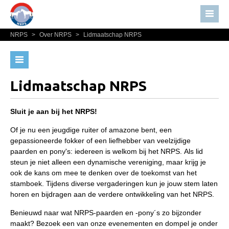
NRPS
>
Over NRPS
>
Lidmaatschap NRPS
Home
Nieuws
Bestuur NRPS
Over NRPS
Lidmaatschap NRPS
Lidmaatschap NRPS
Bestuur NRPS
Informatie
Lidmaatschap NRPS
Sluit je aan bij het NRPS!
Lid worden
Informatie
Of je nu een jeugdige ruiter of amazone bent, een
Statuten en reglementen
gepassioneerde fokker of een liefhebber van veelzijdige
Lid worden
paarden en pony's: iedereen is welkom bij het NRPS. Als lid
Privacyverklaring
steun je niet alleen een dynamische vereniging, maar krijg je
Statuten en reglementen
ook de kans om mee te denken over de toekomst van het
Privacyverklaring
stamboek. Tijdens diverse vergaderingen kun je jouw stem laten
horen en bijdragen aan de verdere ontwikkeling van het NRPS.
Algemeen
Benieuwd naar wat NRPS-paarden en -pony´s zo bijzonder
Paardenpaspoort aanvragen
maakt? Bezoek een van onze evenementen en dompel je onder