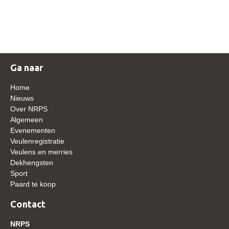
NRPS Keuringen
Hengstenkeuring
Regionale Keuringen
Nationale Keuring
Ga naar
Late Veulenkeuring
Home
ABOP
Nieuws
Over NRPS
Sport
Algemeen
Evenementen
Wereldkampioenschap Jonge Paarden
Veulenregistratie
Dutch Pony Championship
Veulens en merries
Dekhengsten
Evenementen
Sport
Paard te koop
Arabian Horse Events
Arabissimo
Contact
Veulenregistratie
NRPS