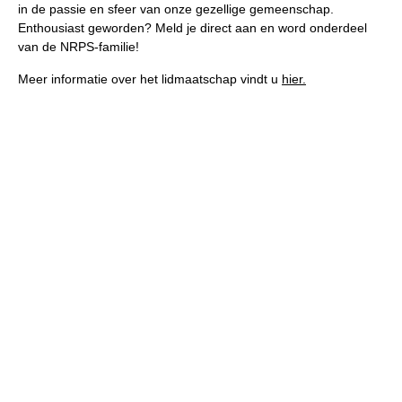
in de passie en sfeer van onze gezellige gemeenschap.
Import registratie
Enthousiast geworden? Meld je direct aan en word onderdeel
Veulenregistratie
van de NRPS-familie!
I&R Registratie
Meer informatie over het lidmaatschap vindt u
hier.
Informatie overschrijven paspoort
Formulier overschrijven op naam
Animal Health Regulation
Gids voor Goede Praktijken
Marktplaats
Tarievenlijst
Veel gestelde vragen
Webshop
Evenementen
NRPS Select Sale