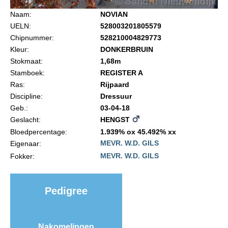
Import registratie
Naam:
NOVIAN
Veulenregistratie
UELN:
528003201805579
Chipnummer:
528210004829773
I&R Registratie
Kleur:
DONKERBRUIN
Informatie overschrijven paspoort
Stokmaat:
1,68m
Stamboek:
REGISTER A
Formulier overschrijven op naam
Ras:
Rijpaard
Animal Health Regulation
Discipline:
Dressuur
Geb.:
03-04-18
Gids voor Goede Praktijken
Geslacht:
HENGST
Marktplaats
Bloedpercentage:
1.939% ox 45.492% xx
MEVR. W.D. GILS
Eigenaar:
Tarievenlijst
MEVR. W.D. GILS
Fokker:
Veel gestelde vragen
Webshop
Pedigree
Evenementen
NRPS Select Sale
Nakomelingen