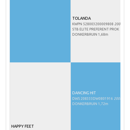
Veulens en merries
Zoek een NRPS paard
TOLANDA
KWPN 528003200009808
2000
PEDIGREE ONLINE
STB ELITE PREFERENT PROK
DONKERBRUIN 1,68m
Informatie aan je paard of pony toevoegen
Onze fokkerij
Fokkerij informatie
Fokprogramma's en registratie
Informatie veulen registratie
Veulen registratie
DANCING HIT
NRPS-Boegbeeld
DWS 208333DW0801916
2008
DONKERBRUIN 1,72m
Predicaten
Cornage
Röntgenonderzoek
HAPPY FEET