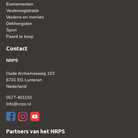
Evenementen
Veulenregistratie
Verrichtingsonderzoek 2020-2021
Veulens en merries
Verrichtingsonderzoek 2019-2020
Dekhengsten
Sport
Sport
Paard te koop
Paard te koop
Contact
Inloggen
NRPS
CONTACT
Oude Arnhemseweg 103
REGIO'S
6741 EG Lunteren
Nederland
Regio Noord
0577-401150
Bestuur Regio Noord
info@nrps.nl
Regio Midden
Bestuur Regio Midden
Regio West
Partners van het NRPS