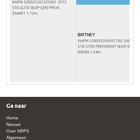
KWPN 528003201203801
2012
WBSFH
STB ELITE IBOP-(DR) PROK
ZWART 1,72m
Dekhengsten
Zoek een hengst
BRITNEY
HENGSTEN ONLINE
KWPN 528003200607790
2006
STB STER PREFERENT IBOP-(DR)
Hengstenselectie
BRUIN 1,64m
Informatie Hengstenkeuring
AANMELDEN HENGSTENKEURING ONDER HET
ZADEL 2026
Verrichtingsonderzoek NRPS
Verrichtingsonderzoek 2025-2026
Ga naar
Verrichtingsonderzoek 2024-2025
Home
Verrichtingsonderzoek 2023-2024
Nieuws
Verrichtingsonderzoek 2022-2023
Over NRPS
Algemeen
Verrichtingsonderzoek 2021-2022