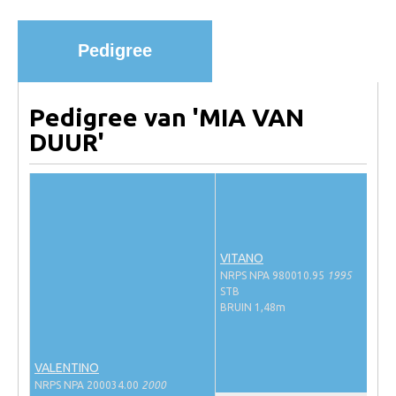
Import registratie
Veulenregistratie
Pedigree
I&R Registratie
Informatie overschrijven paspoort
Pedigree van 'MIA VAN
Formulier overschrijven op naam
DUUR'
Animal Health Regulation
Gids voor Goede Praktijken
Marktplaats
Tarievenlijst
VITANO
NRPS NPA 980010.95
1995
Veel gestelde vragen
STB
BRUIN 1,48m
Webshop
Evenementen
VALENTINO
NRPS Select Sale
NRPS NPA 200034.00
2000