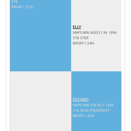
STB
NRPS Keuringen
BRUIN 1,51m
Hengstenkeuring
Regionale Keuringen
ELLY
NRPS NPA 960231.96
1996
Nationale Keuring
STB STER
BRUIN 1,54m
Late Veulenkeuring
ABOP
Sport
Wereldkampioenschap Jonge Paarden
Dutch Pony Championship
Evenementen
EDUARD
NRPS NPA STB 83.5
1980
Arabian Horse Events
STB KEUR PREFERENT
Arabissimo
BRUIN 1,45m
Veulenregistratie