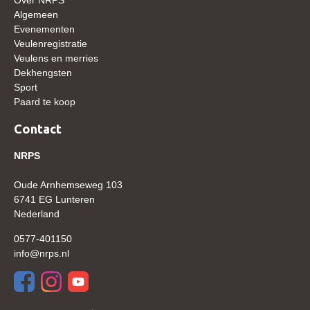
WBSFH
Algemeen
Evenementen
Dekhengsten
Veulenregistratie
Veulens en merries
Zoek een hengst
Dekhengsten
HENGSTEN ONLINE
Sport
Paard te koop
Hengstenselectie
Contact
Informatie Hengstenkeuring
NRPS
AANMELDEN HENGSTENKEURING ONDER HET
ZADEL 2026
Oude Arnhemseweg 103
Verrichtingsonderzoek NRPS
6741 EG Lunteren
Nederland
Verrichtingsonderzoek 2025-2026
0577-401150
Verrichtingsonderzoek 2024-2025
info@nrps.nl
Verrichtingsonderzoek 2023-2024
Verrichtingsonderzoek 2022-2023
Verrichtingsonderzoek 2021-2022