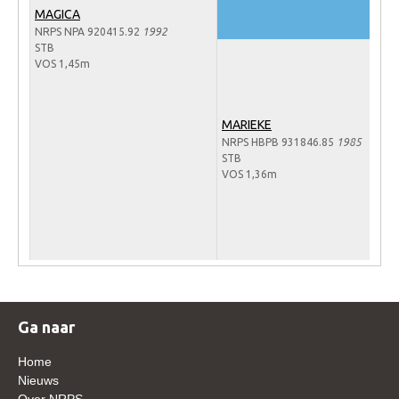
MAGICA
Veulens en merries
NRPS NPA 920415.92
1992
Zoek een NRPS paard
STB
VOS 1,45m
PEDIGREE ONLINE
Informatie aan je paard of pony toevoegen
MARIEKE
Onze fokkerij
NRPS HBPB 931846.85
1985
STB
Fokkerij informatie
VOS 1,36m
Fokprogramma's en registratie
Informatie veulen registratie
Veulen registratie
NRPS-Boegbeeld
Predicaten
Ga naar
Cornage
Home
Nieuws
Röntgenonderzoek
Over NRPS