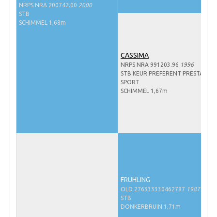
NRPS NRA 200742.00
2000
NRPS Keuringen
STB
SCHIMMEL 1,68m
Hengstenkeuring
Regionale Keuringen
CASSIMA
Nationale Keuring
NRPS NRA 991203.96
1996
STB KEUR PREFERENT PRESTATIE-
Late Veulenkeuring
SPORT
SCHIMMEL 1,67m
ABOP
Sport
Wereldkampioenschap Jonge Paarden
Dutch Pony Championship
Evenementen
Arabian Horse Events
FRUHLING
OLD 276333330462787
1987
Arabissimo
STB
DONKERBRUIN 1,71m
Veulenregistratie