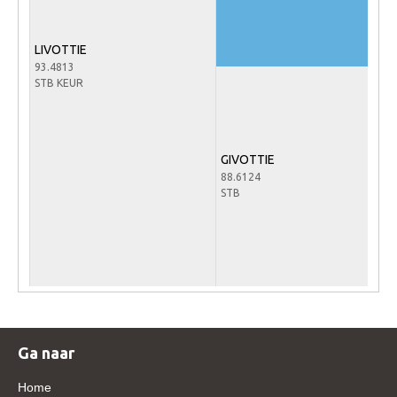
Veulens en merries
Zoek een NRPS paard
LIVOTTIE
93.4813
PEDIGREE ONLINE
STB KEUR
Informatie aan je paard of pony toevoegen
Onze fokkerij
GIVOTTIE
Fokkerij informatie
88.6124
STB
Fokprogramma's en registratie
Informatie veulen registratie
Veulen registratie
NRPS-Boegbeeld
Predicaten
Ga naar
Cornage
Röntgenonderzoek
Home