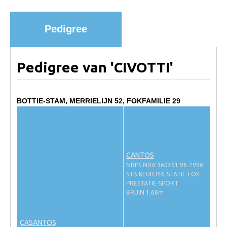
Import registratie
Veulenregistratie
Pedigree
I&R Registratie
Informatie overschrijven paspoort
Pedigree van 'CIVOTTI'
Formulier overschrijven op naam
Animal Health Regulation
BOTTIE-STAM, MERRIELIJN 52, FOKFAMILIE 29
Gids voor Goede Praktijken
Marktplaats
Tarievenlijst
CANTOS
Veel gestelde vragen
NRPS NRA 960351.96
1996
STB KEUR PRESTATIE-FOK
Webshop
PRESTATIE-SPORT
BRUIN 1,66m
Evenementen
NRPS Select Sale
CASANTOS