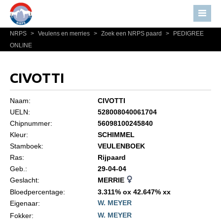
NRPS
>
Veulens en merries
>
Zoek een NRPS paard
>
PEDIGREE
Home
ONLINE
Nieuws
Over NRPS
CIVOTTI
Bestuur NRPS
Naam:
CIVOTTI
Lidmaatschap NRPS
UELN:
528008040061704
Chipnummer:
56098100245840
Informatie
Kleur:
SCHIMMEL
Lid worden
Stamboek:
VEULENBOEK
Statuten en reglementen
Ras:
Rijpaard
Geb.:
29-04-04
Privacyverklaring
Geslacht:
MERRIE
Algemeen
Bloedpercentage:
3.311% ox 42.647% xx
W. MEYER
Eigenaar:
Paardenpaspoort aanvragen
W. MEYER
Fokker: