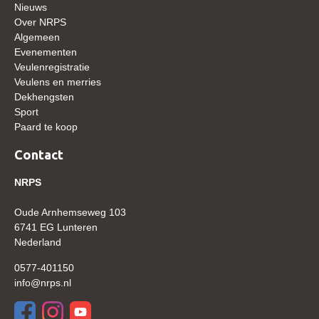
Nieuws
WBSFH
Over NRPS
Dekhengsten
Algemeen
Evenementen
Zoek een hengst
Veulenregistratie
Veulens en merries
HENGSTEN ONLINE
Dekhengsten
Hengstenselectie
Sport
Paard te koop
Informatie Hengstenkeuring
Contact
AANMELDEN HENGSTENKEURING ONDER HET
ZADEL 2026
NRPS
Verrichtingsonderzoek NRPS
Oude Arnhemseweg 103
Verrichtingsonderzoek 2025-2026
6741 EG Lunteren
Nederland
Verrichtingsonderzoek 2024-2025
0577-401150
Verrichtingsonderzoek 2023-2024
info@nrps.nl
Verrichtingsonderzoek 2022-2023
Verrichtingsonderzoek 2021-2022