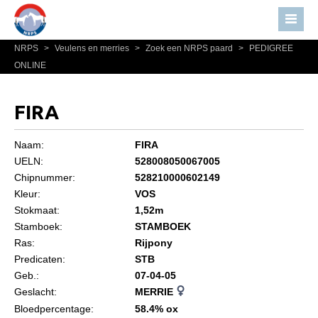
NRPS
>
Veulens en merries
>
Zoek een NRPS paard
>
PEDIGREE
Home
ONLINE
Nieuws
Over NRPS
FIRA
Bestuur NRPS
Naam:
FIRA
Lidmaatschap NRPS
UELN:
528008050067005
Chipnummer:
528210000602149
Informatie
Kleur:
VOS
Lid worden
Stokmaat:
1,52m
Statuten en reglementen
Stamboek:
STAMBOEK
Ras:
Rijpony
Privacyverklaring
Predicaten:
STB
Geb.:
07-04-05
Algemeen
Geslacht:
MERRIE
Paardenpaspoort aanvragen
Bloedpercentage:
58.4% ox