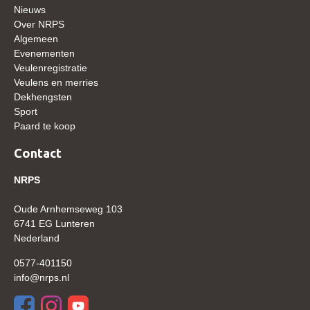
Nieuws
WBSFH
Over NRPS
Dekhengsten
Algemeen
Evenementen
Zoek een hengst
Veulenregistratie
Veulens en merries
HENGSTEN ONLINE
Dekhengsten
Hengstenselectie
Sport
Paard te koop
Informatie Hengstenkeuring
Contact
AANMELDEN HENGSTENKEURING ONDER HET
ZADEL 2026
NRPS
Verrichtingsonderzoek NRPS
Oude Arnhemseweg 103
Verrichtingsonderzoek 2025-2026
6741 EG Lunteren
Nederland
Verrichtingsonderzoek 2024-2025
0577-401150
Verrichtingsonderzoek 2023-2024
info@nrps.nl
Verrichtingsonderzoek 2022-2023
Verrichtingsonderzoek 2021-2022