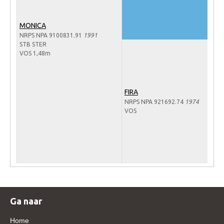
Veulens en merries
MONICA
Zoek een NRPS paard
NRPS NPA 9100831.91
1991
PEDIGREE ONLINE
STB STER
VOS 1,48m
Informatie aan je paard of pony toevoegen
Onze fokkerij
FIRA
Fokkerij informatie
NRPS NPA 921692.74
1974
VOS
Fokprogramma's en registratie
Informatie veulen registratie
Veulen registratie
NRPS-Boegbeeld
Predicaten
Cornage
Ga naar
Röntgenonderzoek
Home