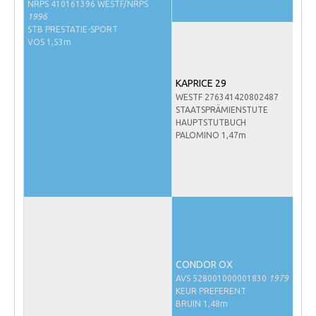
NRPS 410161396 WESTF/NRPS
NRPS Keuringen
1996
STB PRESTATIE-SPORT
Hengstenkeuring
VOS 1,53m
Regionale Keuringen
KAPRICE 29
Nationale Keuring
WESTF 276341420802487
Late Veulenkeuring
STAATSPRÄMIENSTUTE
HAUPTSTUTBUCH
ABOP
PALOMINO 1,47m
Sport
Wereldkampioenschap Jonge Paarden
Dutch Pony Championship
Evenementen
Arabian Horse Events
CONDOR OX
AVS 528001000001830
1979
Arabissimo
KEUR PREFERENT
Veulenregistratie
BRUIN 1,48m