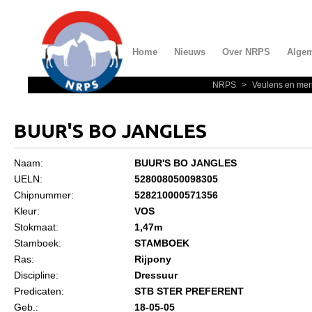
Home
Nieuws
Over NRPS
Alge
NRPS
>
Veulens en mer
Home
Nieuws
BUUR'S BO JANGLES
Over NRPS
Naam:
BUUR'S BO JANGLES
Bestuur NRPS
UELN:
528008050098305
Lidmaatschap NRPS
Chipnummer:
528210000571356
Kleur:
VOS
Informatie
Stokmaat:
1,47m
Lid worden
Stamboek:
STAMBOEK
Ras:
Rijpony
Statuten en reglementen
Discipline:
Dressuur
Privacyverklaring
Predicaten:
STB STER PREFERENT
Geb.:
18-05-05
Algemeen