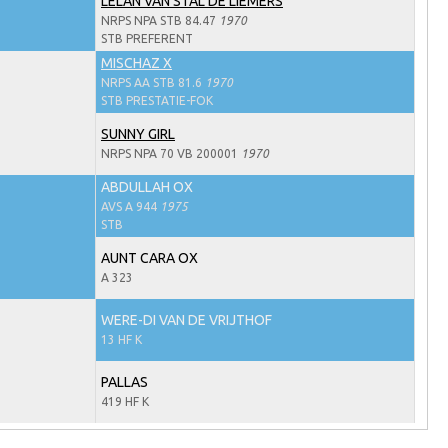
LELAN VAN STAL DE LIEMERS
NRPS NPA STB 84.47
1970
STB PREFERENT
MISCHAZ X
NRPS AA STB 81.6
1970
STB PRESTATIE-FOK
SUNNY GIRL
NRPS NPA 70 VB 200001
1970
ABDULLAH OX
AVS A 944
1975
STB
AUNT CARA OX
A 323
WERE-DI VAN DE VRIJTHOF
13 HF K
PALLAS
419 HF K