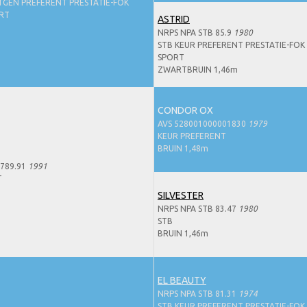
TGEN PREFERENT PRESTATIE-FOK
ORT
ASTRID
NRPS NPA STB 85.9
1980
STB KEUR PREFERENT PRESTATIE-FOK 
SPORT
ZWARTBRUIN 1,46m
CONDOR OX
AVS 528001000001830
1979
KEUR PREFERENT
BRUIN 1,48m
789.91
1991
T
SILVESTER
NRPS NPA STB 83.47
1980
STB
BRUIN 1,46m
EL BEAUTY
NRPS NPA STB 81.31
1974
STB KEUR PREFERENT PRESTATIE-FOK