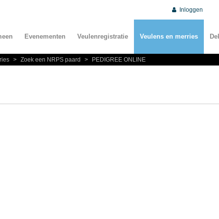
Inloggen
meen
Evenementen
Veulenregistratie
Veulens en merries
De
ries
>
Zoek een NRPS paard
>
PEDIGREE ONLINE