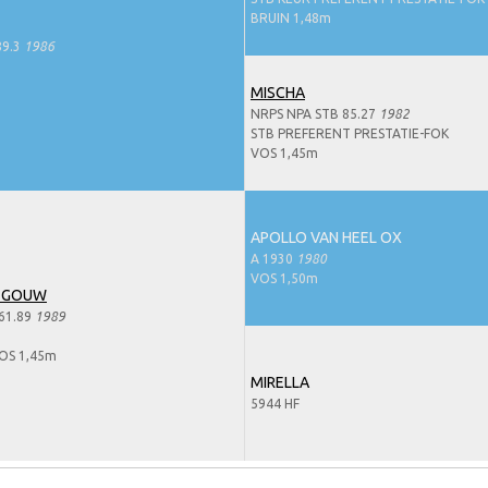
BRUIN 1,48m
89.3
1986
MISCHA
NRPS NPA STB 85.27
1982
STB PREFERENT PRESTATIE-FOK
VOS 1,45m
APOLLO VAN HEEL OX
A 1930
1980
VOS 1,50m
E GOUW
61.89
1989
OS 1,45m
MIRELLA
5944 HF