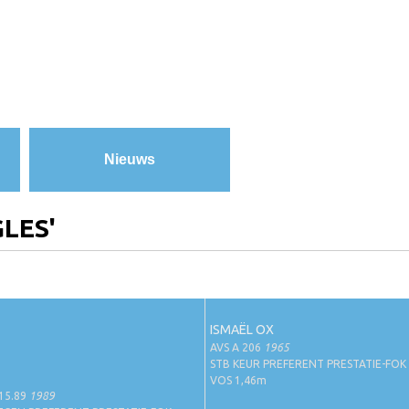
Nieuws
GLES'
ISMAËL OX
AVS A 206
1965
STB KEUR PREFERENT PRESTATIE-FOK
VOS 1,46m
15.89
1989