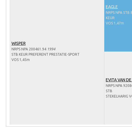
Arabissimo
EAGLE
Veulenregistratie
NRPS NPA STB 
KEUR
Veulens en merries
VOS 1,47m
Zoek een NRPS paard
PEDIGREE ONLINE
WISPER
NRPS NPA 200461.94
1994
Informatie aan je paard of pony toevoegen
STB KEUR PREFERENT PRESTATIE-SPORT
VOS 1,45m
Onze fokkerij
Fokkerij informatie
EVITA VAN D
Fokprogramma's en registratie
NRPS NPA 9208
STB
Informatie veulen registratie
STEKELHARIG V
Veulen registratie
NRPS-Boegbeeld
Predicaten