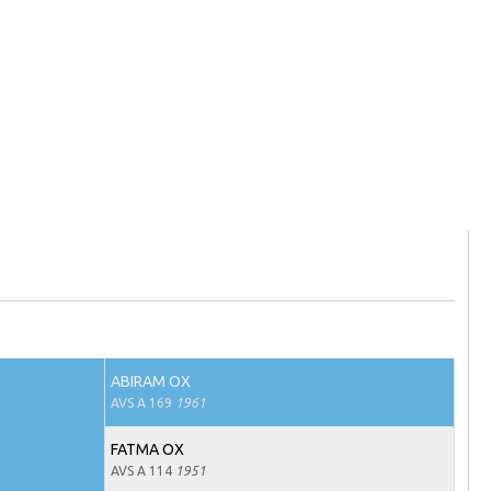
ABIRAM OX
AVS A 169
1961
FATMA OX
AVS A 114
1951