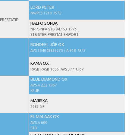
LORD PETER
NWPCS 3210
1972
PRESTATIE-
HALFO SONJA
NRPS NPA STB 84.153
1975
STB STER PRESTATIE-SPORT
RONDEEL JÔF OX
AVS 304048835275 / A 918
1975
KAMA OX
RASB RASB 1656, AVS 377
1967
BLUE DIAMOND OX
AVS A 222
1967
KEUR
MARISKA
2683 NF
EL MALAAK OX
AVS A 600
STB