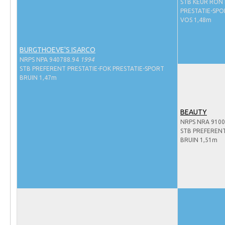
Evenementen
STB KEUR RÖN
PRESTATIE-SP
NRPS Select Sale
VOS 1,48m
NRPS Keuringen
BURGTHOEVE'S ISARCO
Hengstenkeuring
NRPS NPA 940788.94
1994
STB PREFERENT PRESTATIE-FOK PRESTATIE-SPORT
Regionale Keuringen
BRUIN 1,47m
Nationale Keuring
Late Veulenkeuring
BEAUTY
NRPS NRA 9100
ABOP
STB PREFEREN
Sport
BRUIN 1,51m
Wereldkampioenschap Jonge Paarden
Dutch Pony Championship
Evenementen
Arabian Horse Events