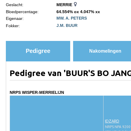
Geslacht:
MERRIE
Paardenpaspoort aanvragen
Bloedpercentage:
64.554% ox 4.047% xx
MW. A. PETERS
Eigenaar:
Import registratie
J.M. BUUR
Fokker:
Veulenregistratie
I&R Registratie
Informatie overschrijven paspoort
Pedigree
Nakomelingen
Formulier overschrijven op naam
Animal Health Regulation
Pedigree van 'BUUR'S BO JAN
Gids voor Goede Praktijken
Marktplaats
NRPS WISPER-MERRIELIJN
Tarievenlijst
Veel gestelde vragen
IDZARD
Webshop
NRPS NPA 9200