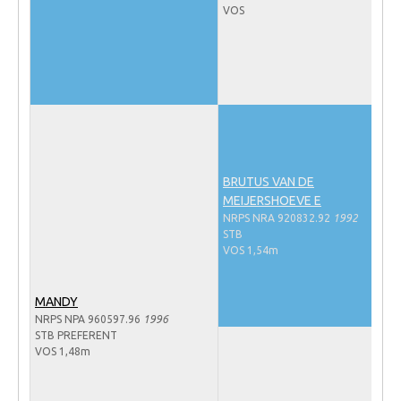
VOS
Veulens en merries
Zoek een NRPS paard
PEDIGREE ONLINE
Informatie aan je paard of pony toevoegen
Onze fokkerij
Fokkerij informatie
BRUTUS VAN DE
MEIJERSHOEVE E
Fokprogramma's en registratie
NRPS NRA 920832.92
1992
Informatie veulen registratie
STB
VOS 1,54m
Veulen registratie
NRPS-Boegbeeld
MANDY
NRPS NPA 960597.96
1996
Predicaten
STB PREFERENT
VOS 1,48m
Cornage
Röntgenonderzoek