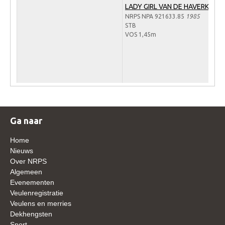
LADY GIRL VAN DE HAVERKAMP
WBSFH
NRPS NPA 921633.85
1985
Dekhengsten
STB
VOS 1,45m
Zoek een hengst
HENGSTEN ONLINE
Hengstenselectie
Informatie Hengstenkeuring
AANMELDEN HENGSTENKEURING ONDER HET
Ga naar
ZADEL 2026
Verrichtingsonderzoek NRPS
Home
Nieuws
Verrichtingsonderzoek 2025-2026
Over NRPS
Algemeen
Verrichtingsonderzoek 2024-2025
Evenementen
Verrichtingsonderzoek 2023-2024
Veulenregistratie
Veulens en merries
Verrichtingsonderzoek 2022-2023
Dekhengsten
Sport
Verrichtingsonderzoek 2021-2022