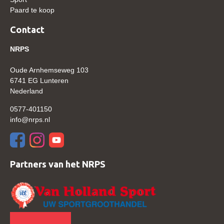
Paard te koop
Verrichtingsonderzoek 2020-2021
Contact
Verrichtingsonderzoek 2019-2020
NRPS
Sport
Paard te koop
Oude Arnhemseweg 103
6741 EG Lunteren
Inloggen
Nederland
CONTACT
0577-401150
info@nrps.nl
REGIO'S
Regio Noord
Bestuur Regio Noord
Partners van het NRPS
Regio Midden
Bestuur Regio Midden
Regio West