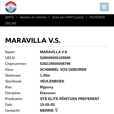
NRPS
>
Veulens en merries
>
Zoek een NRPS paard
>
PEDIGREE
Home
ONLINE
Nieuws
Over NRPS
MARAVILLA V.S.
Bestuur NRPS
Naam:
MARAVILLA V.S.
Lidmaatschap NRPS
UELN:
528008050105505
Chipnummer:
528219000058796
Informatie
Kleur:
SCHIMMEL VOS GEBOREN
Lid worden
Stokmaat:
1,45m
Statuten en reglementen
Stamboek:
VEULENBOEK
Ras:
Rijpony
Privacyverklaring
Discipline:
Dressuur
Predicaten:
STB ELITE RÖNTGEN PREFERENT
Algemeen
Geb.:
15-05-05
Paardenpaspoort aanvragen
Geslacht:
MERRIE