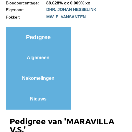
Bloedpercentage:
88.628% ox 0.009% xx
Import registratie
DHR. JOHAN HESSELINK
Eigenaar:
Veulenregistratie
MW. E. VANSANTEN
Fokker:
I&R Registratie
Informatie overschrijven paspoort
Pedigree
Formulier overschrijven op naam
Animal Health Regulation
Algemeen
Gids voor Goede Praktijken
Marktplaats
Nakomelingen
Tarievenlijst
Veel gestelde vragen
Nieuws
Webshop
Evenementen
Pedigree van 'MARAVILLA
V.S.'
NRPS Select Sale