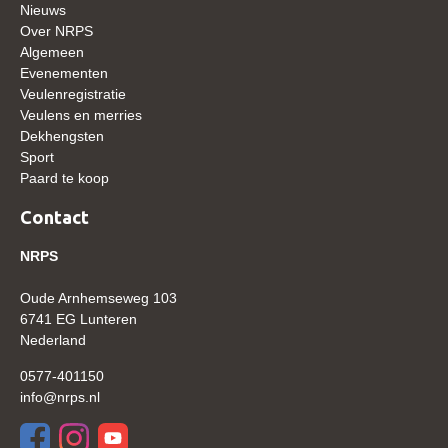
Nieuws
WBSFH
Over NRPS
Dekhengsten
Algemeen
Evenementen
Zoek een hengst
Veulenregistratie
Veulens en merries
HENGSTEN ONLINE
Dekhengsten
Hengstenselectie
Sport
Paard te koop
Informatie Hengstenkeuring
Contact
AANMELDEN HENGSTENKEURING ONDER HET
ZADEL 2026
NRPS
Verrichtingsonderzoek NRPS
Oude Arnhemseweg 103
Verrichtingsonderzoek 2025-2026
6741 EG Lunteren
Nederland
Verrichtingsonderzoek 2024-2025
0577-401150
Verrichtingsonderzoek 2023-2024
info@nrps.nl
Verrichtingsonderzoek 2022-2023
Verrichtingsonderzoek 2021-2022