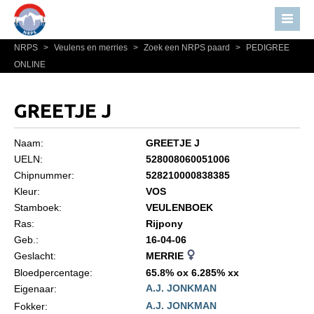
NRPS
>
Veulens en merries
>
Zoek een NRPS paard
>
PEDIGREE
Home
ONLINE
Nieuws
Over NRPS
GREETJE J
Bestuur NRPS
Naam:
GREETJE J
Lidmaatschap NRPS
UELN:
528008060051006
Chipnummer:
528210000838385
Informatie
Kleur:
VOS
Lid worden
Stamboek:
VEULENBOEK
Statuten en reglementen
Ras:
Rijpony
Geb.:
16-04-06
Privacyverklaring
Geslacht:
MERRIE
Algemeen
Bloedpercentage:
65.8% ox 6.285% xx
A.J. JONKMAN
Eigenaar:
Paardenpaspoort aanvragen
A.J. JONKMAN
Fokker: