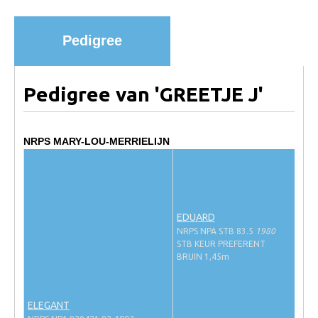
Import registratie
Veulenregistratie
Pedigree
I&R Registratie
Informatie overschrijven paspoort
Pedigree van 'GREETJE J'
Formulier overschrijven op naam
Animal Health Regulation
NRPS MARY-LOU-MERRIELIJN
Gids voor Goede Praktijken
Marktplaats
Tarievenlijst
EDUARD
Veel gestelde vragen
NRPS NPA STB 83.5
1980
STB KEUR PREFERENT
Webshop
BRUIN 1,45m
Evenementen
ELEGANT
NRPS Select Sale