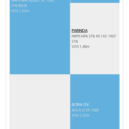
NRPS NPA 920421.92
1992
NRPS Keuringen
STB KEUR
VOS 1,52m
Hengstenkeuring
Regionale Keuringen
PARINDA
Nationale Keuring
NRPS NPA STB 90.192
1987
STB
Late Veulenkeuring
VOS 1,48m
ABOP
Sport
Wereldkampioenschap Jonge Paarden
Dutch Pony Championship
Evenementen
Arabian Horse Events
BORA OX
AVS A 2159
1980
Arabissimo
VOS 1,53m
Veulenregistratie