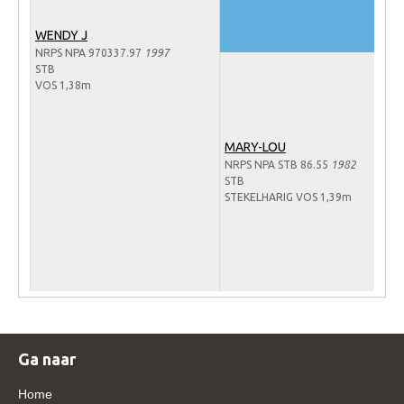
Veulens en merries
WENDY J
Zoek een NRPS paard
NRPS NPA 970337.97
1997
STB
PEDIGREE ONLINE
VOS 1,38m
Informatie aan je paard of pony toevoegen
Onze fokkerij
MARY-LOU
NRPS NPA STB 86.55
1982
Fokkerij informatie
STB
STEKELHARIG VOS 1,39m
Fokprogramma's en registratie
Informatie veulen registratie
Veulen registratie
NRPS-Boegbeeld
Predicaten
Ga naar
Cornage
Röntgenonderzoek
Home