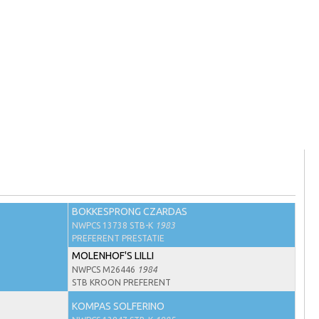
BOKKESPRONG CZARDAS
NWPCS 13738 STB-K
1983
PREFERENT PRESTATIE
MOLENHOF'S LILLI
NWPCS M26446
1984
STB KROON PREFERENT
KOMPAS SOLFERINO