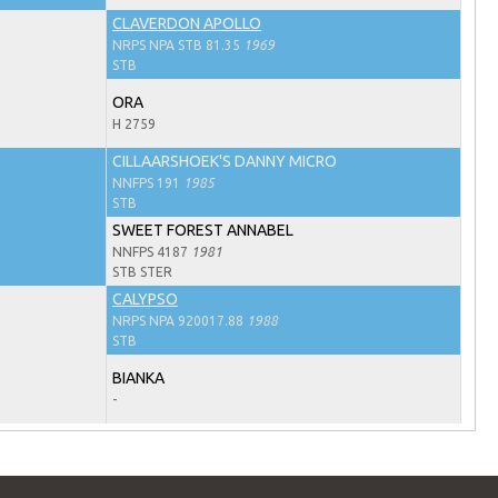
CLAVERDON APOLLO
NRPS NPA STB 81.35
1969
STB
ORA
H 2759
CILLAARSHOEK'S DANNY MICRO
NNFPS 191
1985
STB
SWEET FOREST ANNABEL
NNFPS 4187
1981
STB STER
CALYPSO
NRPS NPA 920017.88
1988
STB
BIANKA
-