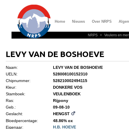
Home
Nieuws
Over NRPS
Alge
NRPS
>
Veulens en mer
Home
Nieuws
LEVY VAN DE BOSHOEVE
Over NRPS
Naam:
LEVY VAN DE BOSHOEVE
Bestuur NRPS
UELN:
528008100152310
Lidmaatschap NRPS
Chipnummer:
528210002494115
Kleur:
DONKERE VOS
Informatie
Stamboek:
VEULENBOEK
Lid worden
Ras:
Rijpony
Geb.:
09-08-10
Statuten en reglementen
Geslacht:
HENGST
Privacyverklaring
Bloedpercentage:
48.86% ox
H.B. HOEVE
Eigenaar:
Algemeen