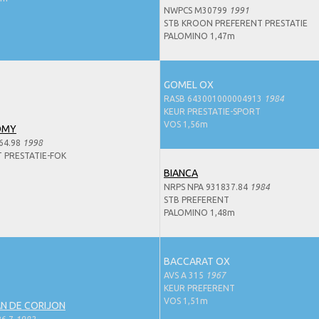
NWPCS M30799
1991
STB KROON PREFERENT PRESTATIE
PALOMINO 1,47m
GOMEL OX
RASB 643001000004913
1984
KEUR PRESTATIE-SPORT
VOS 1,56m
OMY
64.98
1998
 PRESTATIE-FOK
BIANCA
NRPS NPA 931837.84
1984
STB PREFERENT
PALOMINO 1,48m
BACCARAT OX
AVS A 315
1967
KEUR PREFERENT
VOS 1,51m
N DE CORIJON