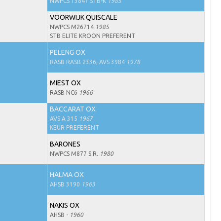
NWPCS 13847 STB-K
1985
VOORWIJK QUISCALE
NWPCS M26714
1985
STB ELITE KROON PREFERENT
PELENG OX
RASB RASB 2336; AVS 3984
1978
MIEST OX
RASB NC6
1966
BACCARAT OX
AVS A 315
1967
KEUR PREFERENT
BARONES
NWPCS M877 S.R.
1980
HALMA OX
AHSB 3190
1963
NAKIS OX
AHSB -
1960