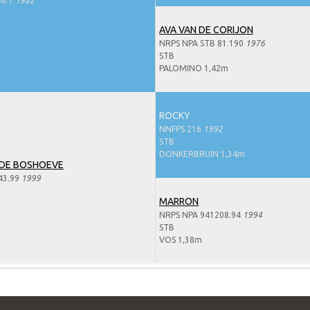
86.7
1982
AVA VAN DE CORIJON
NRPS NPA STB 81.190
1976
STB
PALOMINO 1,42m
ROCKY
NNFPS 216
1992
STB
DONKERBRUIN 1,34m
 DE BOSHOEVE
43.99
1999
MARRON
NRPS NPA 941208.94
1994
STB
VOS 1,38m