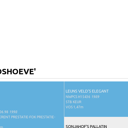
BOSHOEVE'
LEUNS VELD'S ELEGANT
NWPCS H15436
1989
STB KEUR
VOS 1,47m
06.98
1998
ERENT PRESTATIE-FOK PRESTATIE-
SONJAHOF'S PALLATIN
7m