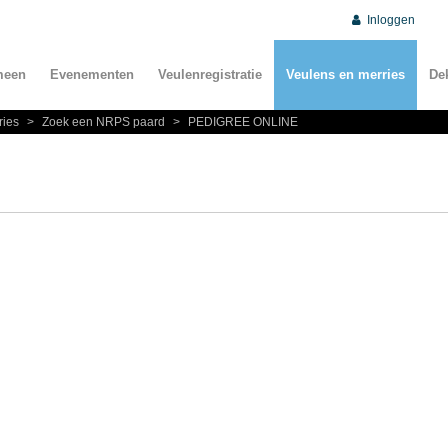
Inloggen
meen
Evenementen
Veulenregistratie
Veulens en merries
De
ries
>
Zoek een NRPS paard
>
PEDIGREE ONLINE