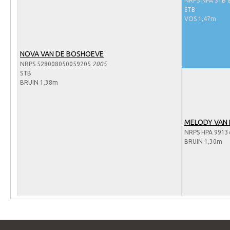
NRPS NPA STB 
Arabissimo
STB
Veulenregistratie
VOS 1,47m
Veulens en merries
NOVA VAN DE BOSHOEVE
Zoek een NRPS paard
NRPS 528008050059205
2005
PEDIGREE ONLINE
STB
BRUIN 1,38m
Informatie aan je paard of pony toevoegen
Onze fokkerij
MELODY VAN
Fokkerij informatie
NRPS HPA 9913
BRUIN 1,30m
Fokprogramma's en registratie
Informatie veulen registratie
Veulen registratie
NRPS-Boegbeeld
Predicaten