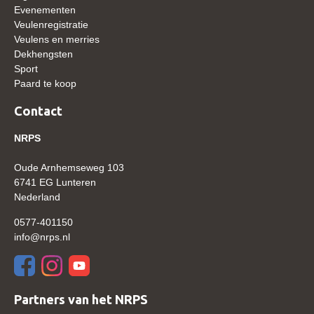
Evenementen
WBSFH
Veulenregistratie
Dekhengsten
Veulens en merries
Dekhengsten
Zoek een hengst
Sport
Paard te koop
HENGSTEN ONLINE
Contact
Hengstenselectie
Informatie Hengstenkeuring
NRPS
AANMELDEN HENGSTENKEURING ONDER HET
Oude Arnhemseweg 103
ZADEL 2026
6741 EG Lunteren
Verrichtingsonderzoek NRPS
Nederland
Verrichtingsonderzoek 2025-2026
0577-401150
info@nrps.nl
Verrichtingsonderzoek 2024-2025
Verrichtingsonderzoek 2023-2024
Verrichtingsonderzoek 2022-2023
Partners van het NRPS
Verrichtingsonderzoek 2021-2022