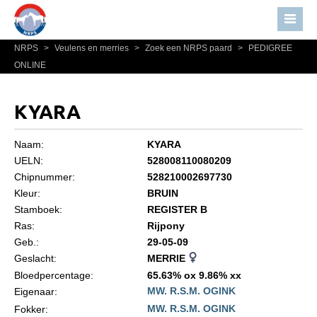
NRPS
>
Veulens en merries
>
Zoek een NRPS paard
>
PEDIGREE
Home
ONLINE
Nieuws
Over NRPS
KYARA
Bestuur NRPS
Naam:
KYARA
Lidmaatschap NRPS
UELN:
528008110080209
Chipnummer:
528210002697730
Informatie
Kleur:
BRUIN
Lid worden
Stamboek:
REGISTER B
Statuten en reglementen
Ras:
Rijpony
Geb.:
29-05-09
Privacyverklaring
Geslacht:
MERRIE
Algemeen
Bloedpercentage:
65.63% ox 9.86% xx
MW. R.S.M. OGINK
Eigenaar:
Paardenpaspoort aanvragen
MW. R.S.M. OGINK
Fokker: