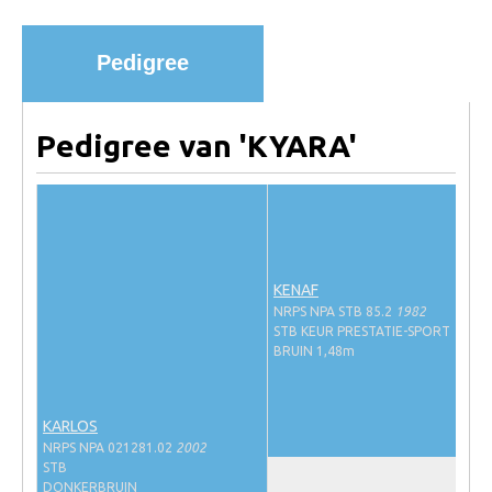
Import registratie
Veulenregistratie
Pedigree
I&R Registratie
Informatie overschrijven paspoort
Pedigree van 'KYARA'
Formulier overschrijven op naam
Animal Health Regulation
Gids voor Goede Praktijken
Marktplaats
KENAF
NRPS NPA STB 85.2
1982
Tarievenlijst
STB KEUR PRESTATIE-SPORT
BRUIN 1,48m
Veel gestelde vragen
Webshop
KARLOS
Evenementen
NRPS NPA 021281.02
2002
STB
NRPS Select Sale
DONKERBRUIN