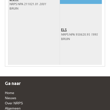
NRPS NPA 211021.01
2001
Veulens en merries
BRUIN
Zoek een NRPS paard
PEDIGREE ONLINE
ELS
Informatie aan je paard of pony toevoegen
NRPS NPA 950620.95
1995
Onze fokkerij
BRUIN
Fokkerij informatie
Fokprogramma's en registratie
Informatie veulen registratie
Veulen registratie
NRPS-Boegbeeld
Ga naar
Predicaten
Home
Cornage
Nieuws
Over NRPS
Röntgenonderzoek
Algemeen