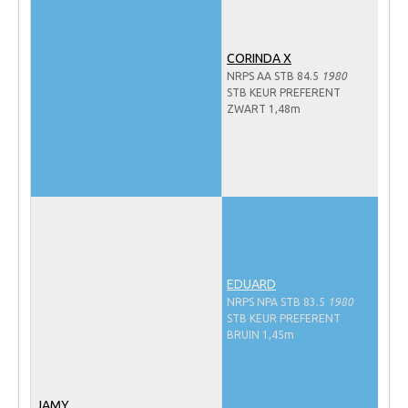
NRPS Keuringen
Hengstenkeuring
CORINDA X
NRPS AA STB 84.5
1980
Regionale Keuringen
STB KEUR PREFERENT
ZWART 1,48m
Nationale Keuring
Late Veulenkeuring
ABOP
Sport
Wereldkampioenschap Jonge Paarden
Dutch Pony Championship
EDUARD
Evenementen
NRPS NPA STB 83.5
1980
STB KEUR PREFERENT
Arabian Horse Events
BRUIN 1,45m
Arabissimo
Veulenregistratie
JAMY