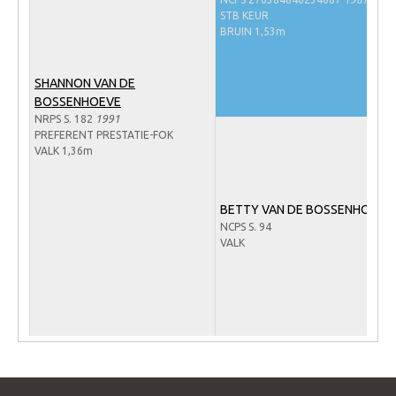
Veulens en merries
STB KEUR
BRUIN 1,53m
Zoek een NRPS paard
PEDIGREE ONLINE
SHANNON VAN DE
BOSSENHOEVE
Informatie aan je paard of pony toevoegen
NRPS S. 182
1991
PREFERENT PRESTATIE-FOK
Onze fokkerij
VALK 1,36m
Fokkerij informatie
Fokprogramma's en registratie
BETTY VAN DE BOSSENHOEVE
NCPS S. 94
Informatie veulen registratie
VALK
Veulen registratie
NRPS-Boegbeeld
Predicaten
Cornage
Röntgenonderzoek