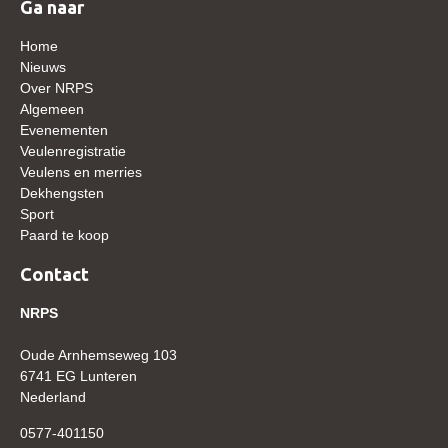
Ga naar
WBSFH
Home
Dekhengsten
Nieuws
Zoek een hengst
Over NRPS
Algemeen
HENGSTEN ONLINE
Evenementen
Veulenregistratie
Hengstenselectie
Veulens en merries
Informatie Hengstenkeuring
Dekhengsten
Sport
AANMELDEN HENGSTENKEURING ONDER HET
Paard te koop
ZADEL 2026
Contact
Verrichtingsonderzoek NRPS
Verrichtingsonderzoek 2025-2026
NRPS
Verrichtingsonderzoek 2024-2025
Oude Arnhemseweg 103
6741 EG Lunteren
Verrichtingsonderzoek 2023-2024
Nederland
Verrichtingsonderzoek 2022-2023
0577-401150
Verrichtingsonderzoek 2021-2022