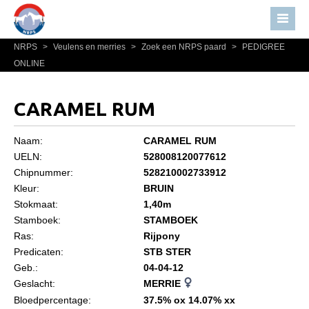
NRPS
>
Veulens en merries
>
Zoek een NRPS paard
>
PEDIGREE
Home
ONLINE
Nieuws
Over NRPS
CARAMEL RUM
Bestuur NRPS
Naam:
CARAMEL RUM
Lidmaatschap NRPS
UELN:
528008120077612
Chipnummer:
528210002733912
Informatie
Kleur:
BRUIN
Lid worden
Stokmaat:
1,40m
Statuten en reglementen
Stamboek:
STAMBOEK
Ras:
Rijpony
Privacyverklaring
Predicaten:
STB STER
Geb.:
04-04-12
Algemeen
Geslacht:
MERRIE
Paardenpaspoort aanvragen
Bloedpercentage:
37.5% ox 14.07% xx