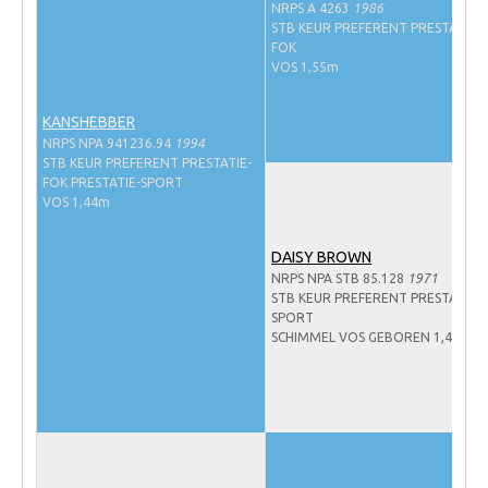
NRPS A 4263
1986
NRPS Keuringen
STB KEUR PREFERENT PRESTATIE-
FOK
Hengstenkeuring
VOS 1,55m
Regionale Keuringen
KANSHEBBER
Nationale Keuring
NRPS NPA 941236.94
1994
STB KEUR PREFERENT PRESTATIE-
Late Veulenkeuring
FOK PRESTATIE-SPORT
VOS 1,44m
ABOP
Sport
DAISY BROWN
NRPS NPA STB 85.128
1971
Wereldkampioenschap Jonge Paarden
STB KEUR PREFERENT PRESTATIE-
SPORT
Dutch Pony Championship
SCHIMMEL VOS GEBOREN 1,45m
Evenementen
Arabian Horse Events
Arabissimo
Veulenregistratie