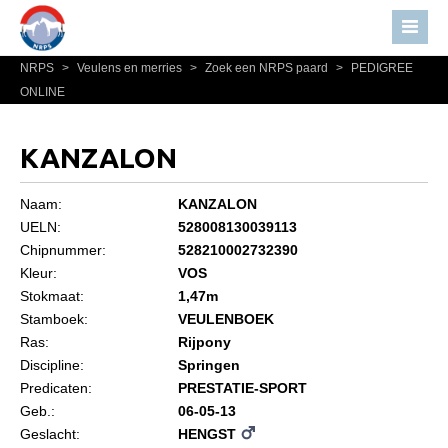
NRPS
>
Veulens en merries
>
Zoek een NRPS paard
>
PEDIGREE
Home
ONLINE
Nieuws
Over NRPS
KANZALON
Bestuur NRPS
Naam:
KANZALON
Lidmaatschap NRPS
UELN:
528008130039113
Chipnummer:
528210002732390
Informatie
Kleur:
VOS
Lid worden
Stokmaat:
1,47m
Statuten en reglementen
Stamboek:
VEULENBOEK
Ras:
Rijpony
Privacyverklaring
Discipline:
Springen
Predicaten:
PRESTATIE-SPORT
Algemeen
Geb.:
06-05-13
Paardenpaspoort aanvragen
Geslacht:
HENGST