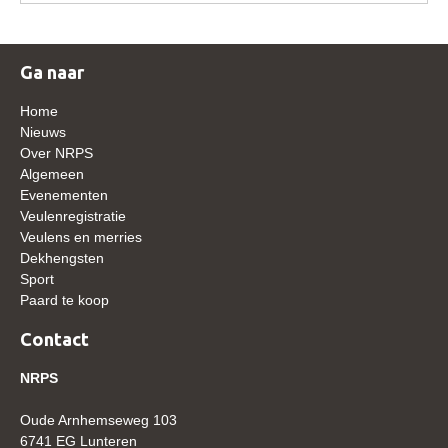
WBSFH
Dekhengsten
Ga naar
Zoek een hengst
Home
HENGSTEN ONLINE
Nieuws
Over NRPS
Hengstenselectie
Algemeen
Informatie Hengstenkeuring
Evenementen
Veulenregistratie
AANMELDEN HENGSTENKEURING ONDER HET
Veulens en merries
ZADEL 2026
Dekhengsten
Verrichtingsonderzoek NRPS
Sport
Paard te koop
Verrichtingsonderzoek 2025-2026
Contact
Verrichtingsonderzoek 2024-2025
NRPS
Verrichtingsonderzoek 2023-2024
Verrichtingsonderzoek 2022-2023
Oude Arnhemseweg 103
6741 EG Lunteren
Verrichtingsonderzoek 2021-2022