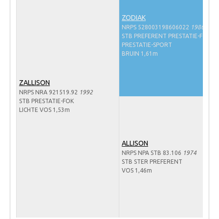
Veulens en merries
ZODIAK
Zoek een NRPS paard
NRPS 528003198606022
1986
STB PREFERENT PRESTATIE-FOK
PEDIGREE ONLINE
PRESTATIE-SPORT
BRUIN 1,61m
Informatie aan je paard of pony toevoegen
Onze fokkerij
ZALLISON
NRPS NRA 921519.92
1992
Fokkerij informatie
STB PRESTATIE-FOK
LICHTE VOS 1,53m
Fokprogramma's en registratie
Informatie veulen registratie
ALLISON
Veulen registratie
NRPS NPA STB 83.106
1974
NRPS-Boegbeeld
STB STER PREFERENT
VOS 1,46m
Predicaten
Cornage
Röntgenonderzoek