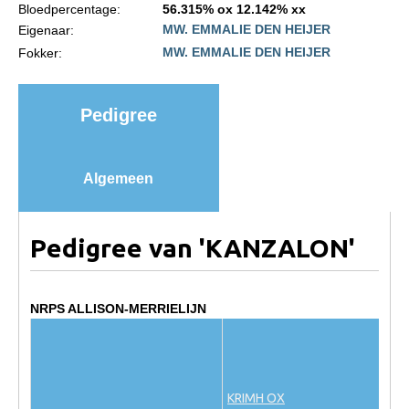
Bloedpercentage:
56.315% ox 12.142% xx
Import registratie
MW. EMMALIE DEN HEIJER
Eigenaar:
Veulenregistratie
MW. EMMALIE DEN HEIJER
Fokker:
I&R Registratie
Informatie overschrijven paspoort
Pedigree
Formulier overschrijven op naam
Animal Health Regulation
Algemeen
Gids voor Goede Praktijken
Marktplaats
Pedigree van 'KANZALON'
Tarievenlijst
Veel gestelde vragen
NRPS ALLISON-MERRIELIJN
Webshop
Evenementen
NRPS Select Sale
KRIMH OX