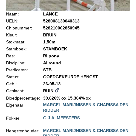
Import registratie
Naam:
LANCE
Veulenregistratie
UELN:
528008130040313
I&R Registratie
Chipnummer:
528210002850945
Kleur:
BRUIN
Informatie overschrijven paspoort
Stokmaat:
1,50m
Formulier overschrijven op naam
Stamboek:
STAMBOEK
Ras:
Rijpony
Animal Health Regulation
Discipline:
Allround
Gids voor Goede Praktijken
Predicaten:
STB
Status:
GOEDGEKEURDE HENGST
Marktplaats
Geb.:
26-05-13
Tarievenlijst
Geslacht:
RUIN
Bloedpercentage:
39.826% ox 15.364% xx
Veel gestelde vragen
MARCEL MARIJNISSEN & CHARISSA DEN
Eigenaar:
Webshop
RIDDER
G.J.A. MEESTERS
Fokker:
Evenementen
MARCEL MARIJNISSEN & CHARISSA DEN
Hengstenhouder:
NRPS Select Sale