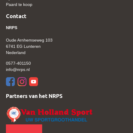
Bestuur Regio West
Paard te koop
Regio Zuid
Contact
Bestuur Regio Zuid
NRPS
Word vrijiwilliger
Oude Arnhemseweg 103
KALENDER
6741 EG Lunteren
Nederland
Evenementen
0577-401150
ACCOUNT AANMAKEN
info@nrps.nl
Partners van het NRPS