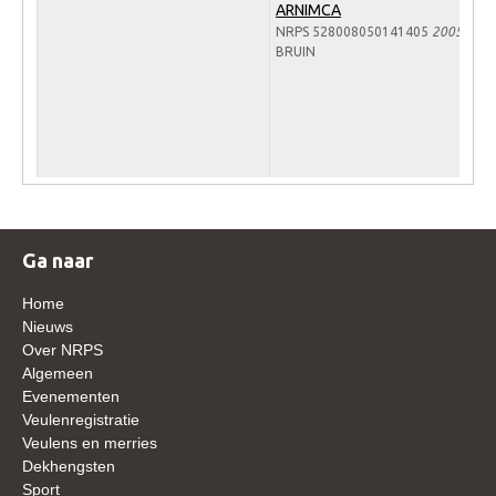
ARNIMCA
NRPS 528008050141405
2005
Verrichtingsonderzoek 2020-2021
BRUIN
Verrichtingsonderzoek 2019-2020
Sport
Paard te koop
Inloggen
CONTACT
Ga naar
REGIO'S
Home
Regio Noord
Nieuws
Over NRPS
Bestuur Regio Noord
Algemeen
Regio Midden
Evenementen
Veulenregistratie
Bestuur Regio Midden
Veulens en merries
Regio West
Dekhengsten
Sport