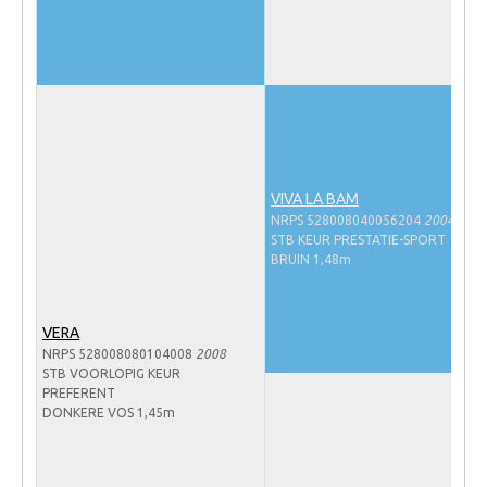
WBSFH
Dekhengsten
Zoek een hengst
HENGSTEN ONLINE
Hengstenselectie
VIVA LA BAM
Informatie Hengstenkeuring
NRPS 528008040056204
2004
STB KEUR PRESTATIE-SPORT
AANMELDEN HENGSTENKEURING ONDER HET
BRUIN 1,48m
ZADEL 2026
Verrichtingsonderzoek NRPS
VERA
Verrichtingsonderzoek 2025-2026
NRPS 528008080104008
2008
STB VOORLOPIG KEUR
Verrichtingsonderzoek 2024-2025
PREFERENT
Verrichtingsonderzoek 2023-2024
DONKERE VOS 1,45m
Verrichtingsonderzoek 2022-2023
Verrichtingsonderzoek 2021-2022