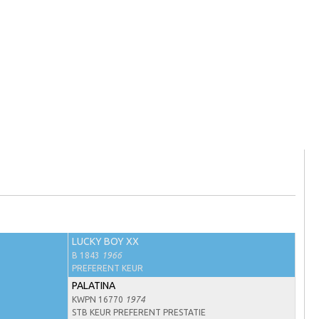
LUCKY BOY XX
B 1843
1966
PREFERENT KEUR
PALATINA
KWPN 16770
1974
STB KEUR PREFERENT PRESTATIE