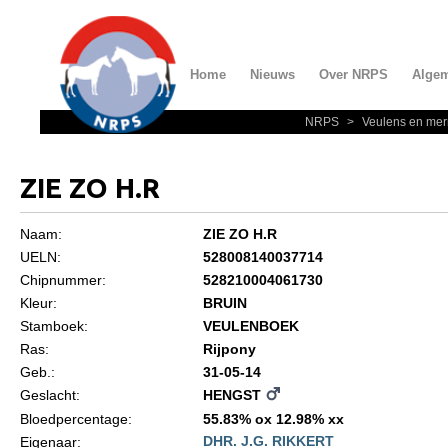
Home
Nieuws
Over NRPS
Alge
NRPS
>
Veulens en mer
Home
Nieuws
ZIE ZO H.R
Over NRPS
Naam:
ZIE ZO H.R
Bestuur NRPS
UELN:
528008140037714
Lidmaatschap NRPS
Chipnummer:
528210004061730
Kleur:
BRUIN
Informatie
Stamboek:
VEULENBOEK
Lid worden
Ras:
Rijpony
Geb.:
31-05-14
Statuten en reglementen
Geslacht:
HENGST
Privacyverklaring
Bloedpercentage:
55.83% ox 12.98% xx
DHR. J.G. RIKKERT
Eigenaar:
Algemeen