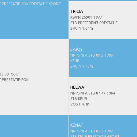
 PRESTATIE-FOK PRESTATIE-SPORT
TRICIA
KWPN 26901
1977
STB PREFERENT PRESTATIE
BRUIN 1,64m
E-BOY
NRPS NPA STB 89.2
1986
KEUR
BRUIN 1,46m
33.90
1990
 PRESTATIE-FOK
HELWA
NRPS NPA STB 87.47
1984
STB KEUR
VOS 1,47m
KENAF
NRPS NPA STB 85.2
1982
STB KEUR PRESTATIE-SPORT