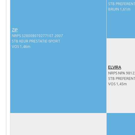
Evenementen
STB PREFERENT
BRUIN 1,61m
NRPS Select Sale
NRPS Keuringen
ZIP
Hengstenkeuring
NRPS 528008070277107
2007
STB KEUR PRESTATIE-SPORT
Regionale Keuringen
VOS 1,46m
Nationale Keuring
Late Veulenkeuring
ELVIRA
NRPS NPA 9812
ABOP
STB PREFERENT
Sport
VOS 1,45m
Wereldkampioenschap Jonge Paarden
Dutch Pony Championship
Evenementen
Arabian Horse Events