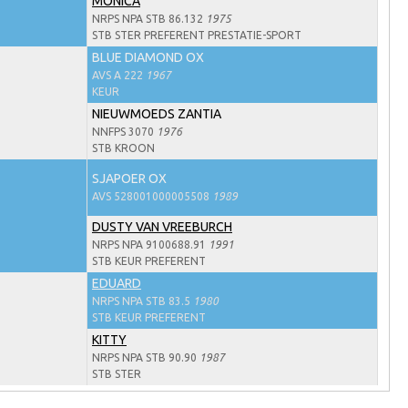
MONICA
NRPS NPA STB 86.132
1975
STB STER PREFERENT PRESTATIE-SPORT
BLUE DIAMOND OX
AVS A 222
1967
KEUR
NIEUWMOEDS ZANTIA
NNFPS 3070
1976
STB KROON
SJAPOER OX
AVS 528001000005508
1989
DUSTY VAN VREEBURCH
NRPS NPA 9100688.91
1991
STB KEUR PREFERENT
EDUARD
NRPS NPA STB 83.5
1980
STB KEUR PREFERENT
KITTY
NRPS NPA STB 90.90
1987
STB STER