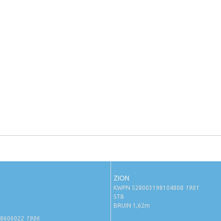
ZION
KWPN 528003198104808
1981
STB
BRUIN 1,62m
98606022
1986