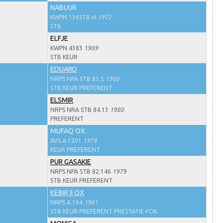
NABUUR
KWPN 136STB-H
1972
STB
ELFJE
KWPN 4383
1969
STB KEUR
EDUARD
NRPS NPA STB 83.5
1980
STB KEUR PREFERENT
ELSMIR
NRPS NRA STB 84.13
1980
PREFERENT
MUFAQ OX
AVS A 1201
1976
KEUR PREFERENT
PUR GASAKIE
NRPS NPA STB 82.146
1979
STB KEUR PREFERENT
KEBIR II OX
NRPS A 164
1961
STB KEUR PREFERENT PRESTATIE-FOK