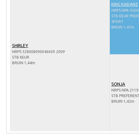
Arabissimo
KING KADANZ
NRPS NPA 9500
Veulenregistratie
STB KEUR PREF
SPORT
Veulens en merries
BRUIN 1,47m
Zoek een NRPS paard
PEDIGREE ONLINE
SHIRLEY
NRPS 528008090046609
2009
Informatie aan je paard of pony toevoegen
STB KEUR
BRUIN 1,44m
Onze fokkerij
Fokkerij informatie
SONJA
Fokprogramma's en registratie
NRPS NPA 2119
STB PREFEREN
Informatie veulen registratie
BRUIN 1,42m
Veulen registratie
NRPS-Boegbeeld
Predicaten