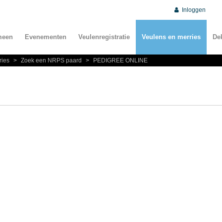
Inloggen
meen
Evenementen
Veulenregistratie
Veulens en merries
De
ries
>
Zoek een NRPS paard
>
PEDIGREE ONLINE