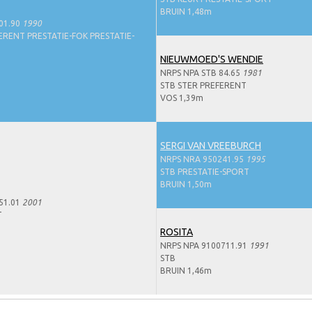
BRUIN 1,48m
01.90
1990
ERENT PRESTATIE-FOK PRESTATIE-
NIEUWMOED'S WENDIE
NRPS NPA STB 84.65
1981
STB STER PREFERENT
VOS 1,39m
SERGI VAN VREEBURCH
NRPS NRA 950241.95
1995
STB PRESTATIE-SPORT
BRUIN 1,50m
51.01
2001
T
ROSITA
NRPS NPA 9100711.91
1991
STB
BRUIN 1,46m