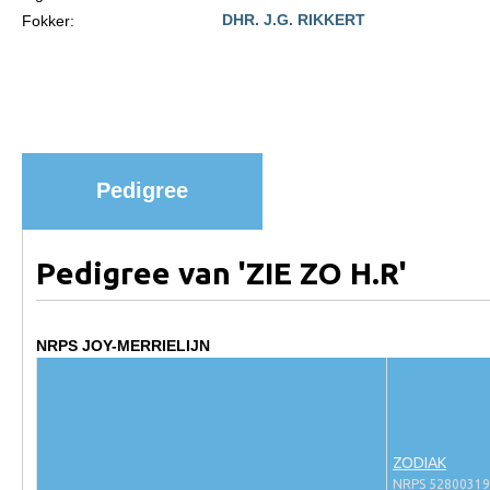
DHR. J.G. RIKKERT
Fokker:
Paardenpaspoort aanvragen
Import registratie
Veulenregistratie
I&R Registratie
Informatie overschrijven paspoort
Pedigree
Formulier overschrijven op naam
Animal Health Regulation
Pedigree van 'ZIE ZO H.R'
Gids voor Goede Praktijken
Marktplaats
NRPS JOY-MERRIELIJN
Tarievenlijst
Veel gestelde vragen
Webshop
ZODIAK
NRPS 5280031