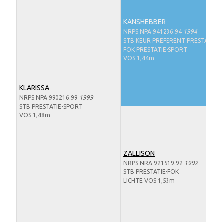
Veulens en merries
KANSHEBBER
Zoek een NRPS paard
NRPS NPA 941236.94
1994
STB KEUR PREFERENT PRESTATIE-
PEDIGREE ONLINE
FOK PRESTATIE-SPORT
VOS 1,44m
Informatie aan je paard of pony toevoegen
Onze fokkerij
KLARISSA
Fokkerij informatie
NRPS NPA 990216.99
1999
STB PRESTATIE-SPORT
Fokprogramma's en registratie
VOS 1,48m
Informatie veulen registratie
Veulen registratie
ZALLISON
NRPS-Boegbeeld
NRPS NRA 921519.92
1992
STB PRESTATIE-FOK
Predicaten
LICHTE VOS 1,53m
Cornage
Röntgenonderzoek