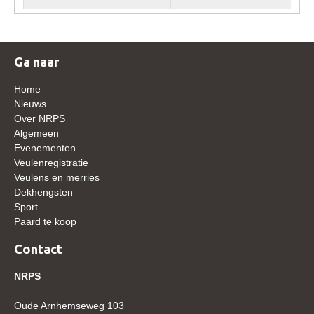
WBSFH
Dekhengsten
Ga naar
Zoek een hengst
HENGSTEN ONLINE
Home
Nieuws
Hengstenselectie
Over NRPS
Algemeen
Informatie Hengstenkeuring
Evenementen
AANMELDEN HENGSTENKEURING ONDER HET
Veulenregistratie
ZADEL 2026
Veulens en merries
Dekhengsten
Verrichtingsonderzoek NRPS
Sport
Verrichtingsonderzoek 2025-2026
Paard te koop
Verrichtingsonderzoek 2024-2025
Contact
Verrichtingsonderzoek 2023-2024
NRPS
Verrichtingsonderzoek 2022-2023
Oude Arnhemseweg 103
Verrichtingsonderzoek 2021-2022