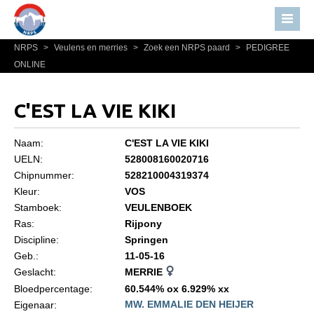
NRPS
>
Veulens en merries
>
Zoek een NRPS paard
>
PEDIGREE
Home
ONLINE
Nieuws
Over NRPS
C'EST LA VIE KIKI
Bestuur NRPS
Naam:
C'EST LA VIE KIKI
Lidmaatschap NRPS
UELN:
528008160020716
Chipnummer:
528210004319374
Informatie
Kleur:
VOS
Lid worden
Stamboek:
VEULENBOEK
Statuten en reglementen
Ras:
Rijpony
Discipline:
Springen
Privacyverklaring
Geb.:
11-05-16
Geslacht:
MERRIE
Algemeen
Bloedpercentage:
60.544% ox 6.929% xx
Paardenpaspoort aanvragen
MW. EMMALIE DEN HEIJER
Eigenaar: