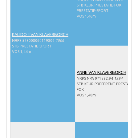
STB KEUR PRESTATIE-FOK
NRPS Keuringen
PRESTATIE-SPORT
VOS 1,46m
Hengstenkeuring
Regionale Keuringen
KALIDO II VAN KLAVERBORCH
Nationale Keuring
NRPS 528008060119806
2006
STB PRESTATIE-SPORT
Late Veulenkeuring
VOS 1,44m
ABOP
Sport
ANNE VAN KLAVERBORCH
NRPS NPA 971592.94
1994
Wereldkampioenschap Jonge Paarden
STB KEUR PREFERENT PRESTATIE-
FOK
Dutch Pony Championship
VOS 1,40m
Evenementen
Arabian Horse Events
Arabissimo
Veulenregistratie