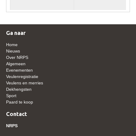
Verrichtingsonderzoek 2020-2021
Verrichtingsonderzoek 2019-2020
Sport
Ga naar
Paard te koop
Home
Nieuws
Inloggen
Over NRPS
Algemeen
CONTACT
Evenementen
REGIO'S
Veulenregistratie
Veulens en merries
Regio Noord
Dekhengsten
Sport
Bestuur Regio Noord
Paard te koop
Regio Midden
Contact
Bestuur Regio Midden
NRPS
Regio West