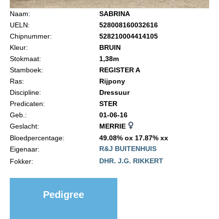
Import registratie
Naam:
SABRINA
Veulenregistratie
UELN:
528008160032616
Chipnummer:
528210004414105
I&R Registratie
Kleur:
BRUIN
Informatie overschrijven paspoort
Stokmaat:
1,38m
Stamboek:
REGISTER A
Formulier overschrijven op naam
Ras:
Rijpony
Animal Health Regulation
Discipline:
Dressuur
Predicaten:
STER
Gids voor Goede Praktijken
Geb.:
01-06-16
Marktplaats
Geslacht:
MERRIE
Bloedpercentage:
49.08% ox 17.87% xx
Tarievenlijst
R&J BUITENHUIS
Eigenaar:
Veel gestelde vragen
DHR. J.G. RIKKERT
Fokker:
Webshop
Pedigree
Evenementen
NRPS Select Sale