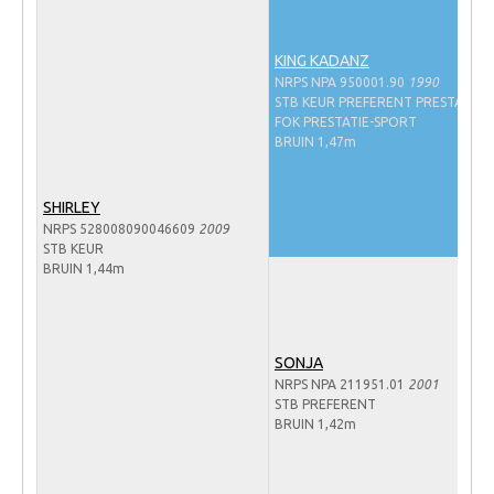
WBSFH
Dekhengsten
KING KADANZ
NRPS NPA 950001.90
1990
Zoek een hengst
STB KEUR PREFERENT PRESTATIE-
FOK PRESTATIE-SPORT
HENGSTEN ONLINE
BRUIN 1,47m
Hengstenselectie
SHIRLEY
Informatie Hengstenkeuring
NRPS 528008090046609
2009
AANMELDEN HENGSTENKEURING ONDER HET
STB KEUR
ZADEL 2026
BRUIN 1,44m
Verrichtingsonderzoek NRPS
Verrichtingsonderzoek 2025-2026
SONJA
Verrichtingsonderzoek 2024-2025
NRPS NPA 211951.01
2001
STB PREFERENT
Verrichtingsonderzoek 2023-2024
BRUIN 1,42m
Verrichtingsonderzoek 2022-2023
Verrichtingsonderzoek 2021-2022