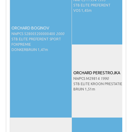
Veulens en merries
STB ELITE PREFERENT
VOS 1,45m
Zoek een NRPS paard
PEDIGREE ONLINE
ORCHARD BOGINOV
NWPCS 528003200000400
2000
Informatie aan je paard of pony toevoegen
STB ELITE PREFERENT SPORT
FOKPREMIE
Onze fokkerij
DONKERBRUIN 1,47m
Fokkerij informatie
Fokprogramma's en registratie
ORCHARD PERESTROJKA
Informatie veulen registratie
NWPCS M29814
1990
STB ELITE KROON PRESTATIE
Veulen registratie
BRUIN 1,51m
NRPS-Boegbeeld
Predicaten
Cornage
Röntgenonderzoek