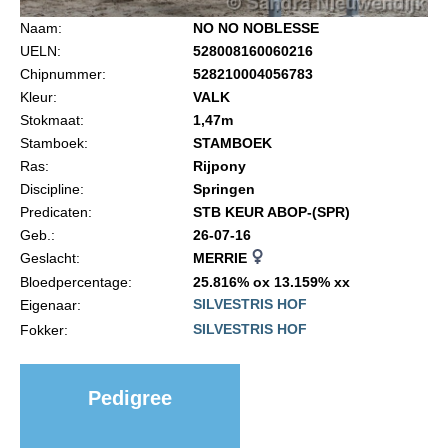
Import registratie
Naam:
NO NO NOBLESSE
Veulenregistratie
UELN:
528008160060216
Chipnummer:
528210004056783
I&R Registratie
Kleur:
VALK
Informatie overschrijven paspoort
Stokmaat:
1,47m
Stamboek:
STAMBOEK
Formulier overschrijven op naam
Ras:
Rijpony
Animal Health Regulation
Discipline:
Springen
Predicaten:
STB KEUR ABOP-(SPR)
Gids voor Goede Praktijken
Geb.:
26-07-16
Marktplaats
Geslacht:
MERRIE
Bloedpercentage:
25.816% ox 13.159% xx
Tarievenlijst
SILVESTRIS HOF
Eigenaar:
Veel gestelde vragen
SILVESTRIS HOF
Fokker:
Webshop
Pedigree
Evenementen
NRPS Select Sale