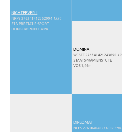
Veulens en merries
NIGHTFEVER II
Zoek een NRPS paard
NRPS 276341412352994
1994
STB PRESTATIE-SPORT
PEDIGREE ONLINE
DONKERBRUIN 1,48m
Informatie aan je paard of pony toevoegen
Onze fokkerij
DOMINA
WESTF 276341421243890
1990
Fokkerij informatie
STAATSPRÄMIENSTUTE
VOS 1,46m
Fokprogramma's en registratie
Informatie veulen registratie
Veulen registratie
NRPS-Boegbeeld
Predicaten
Cornage
DIPLOMAT
Röntgenonderzoek
NCPS 276384846234087
1987