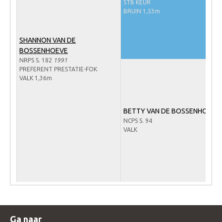
STB KEUR
WBSFH
BRUIN 1,53m
Dekhengsten
SHANNON VAN DE
Zoek een hengst
BOSSENHOEVE
HENGSTEN ONLINE
NRPS S. 182
1991
PREFERENT PRESTATIE-FOK
Hengstenselectie
VALK 1,36m
Informatie Hengstenkeuring
BETTY VAN DE BOSSENHOEVE
AANMELDEN HENGSTENKEURING ONDER HET
ZADEL 2026
NCPS S. 94
VALK
Verrichtingsonderzoek NRPS
Verrichtingsonderzoek 2025-2026
Verrichtingsonderzoek 2024-2025
Verrichtingsonderzoek 2023-2024
Verrichtingsonderzoek 2022-2023
Ga naar
Verrichtingsonderzoek 2021-2022