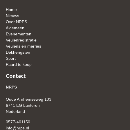
Home
Verrichtingsonderzoek 2020-2021
Nieuws
Verrichtingsonderzoek 2019-2020
Over NRPS
Algemeen
Sport
Evenementen
Veulenregistratie
Paard te koop
Veulens en merries
Inloggen
Dekhengsten
Sport
CONTACT
Paard te koop
REGIO'S
Contact
Regio Noord
NRPS
Bestuur Regio Noord
Oude Arnhemseweg 103
Regio Midden
6741 EG Lunteren
Nederland
Bestuur Regio Midden
0577-401150
Regio West
info@nrps.nl