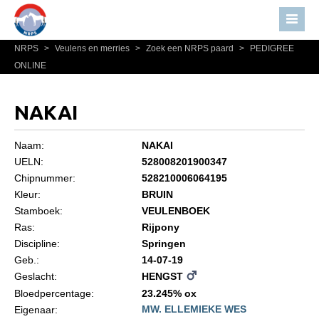
NRPS
>
Veulens en merries
>
Zoek een NRPS paard
>
PEDIGREE
Home
ONLINE
Nieuws
Over NRPS
NAKAI
Bestuur NRPS
Naam:
NAKAI
Lidmaatschap NRPS
UELN:
528008201900347
Chipnummer:
528210006064195
Informatie
Kleur:
BRUIN
Lid worden
Stamboek:
VEULENBOEK
Statuten en reglementen
Ras:
Rijpony
Discipline:
Springen
Privacyverklaring
Geb.:
14-07-19
Geslacht:
HENGST
Algemeen
Bloedpercentage:
23.245% ox
Paardenpaspoort aanvragen
MW. ELLEMIEKE WES
Eigenaar: