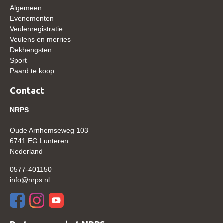
Algemeen
WBSFH
Evenementen
Dekhengsten
Veulenregistratie
Veulens en merries
Zoek een hengst
Dekhengsten
Sport
HENGSTEN ONLINE
Paard te koop
Hengstenselectie
Contact
Informatie Hengstenkeuring
NRPS
AANMELDEN HENGSTENKEURING ONDER HET
ZADEL 2026
Oude Arnhemseweg 103
Verrichtingsonderzoek NRPS
6741 EG Lunteren
Nederland
Verrichtingsonderzoek 2025-2026
0577-401150
Verrichtingsonderzoek 2024-2025
info@nrps.nl
Verrichtingsonderzoek 2023-2024
Verrichtingsonderzoek 2022-2023
Verrichtingsonderzoek 2021-2022