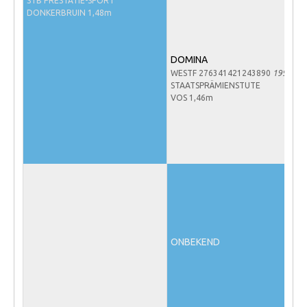
STB PRESTATIE-SPORT
NRPS Keuringen
DONKERBRUIN 1,48m
Hengstenkeuring
DOMINA
Regionale Keuringen
WESTF 276341421243890
1990
Nationale Keuring
STAATSPRÄMIENSTUTE
VOS 1,46m
Late Veulenkeuring
ABOP
Sport
Wereldkampioenschap Jonge Paarden
Dutch Pony Championship
Evenementen
ONBEKEND
Arabian Horse Events
Arabissimo
Veulenregistratie