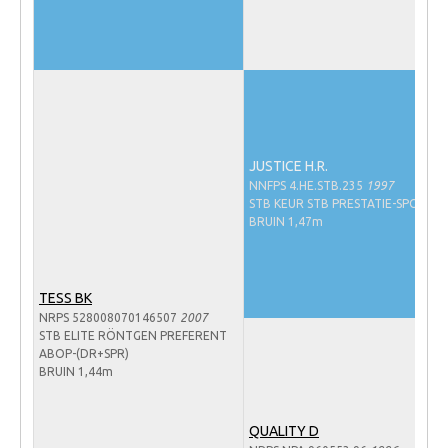
Veulens en merries
Zoek een NRPS paard
PEDIGREE ONLINE
Informatie aan je paard of pony toevoegen
Onze fokkerij
JUSTICE H.R.
NNFPS 4.HE.STB.235
1997
Fokkerij informatie
STB KEUR STB PRESTATIE-SPORT
BRUIN 1,47m
Fokprogramma's en registratie
Informatie veulen registratie
Veulen registratie
TESS BK
NRPS 528008070146507
2007
NRPS-Boegbeeld
STB ELITE RÖNTGEN PREFERENT
ABOP-(DR+SPR)
Predicaten
BRUIN 1,44m
Cornage
QUALITY D
Röntgenonderzoek