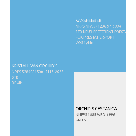
NRPS Keuringen
Hengstenkeuring
KANSHEBBER
NRPS NPA 941236.94
1994
Regionale Keuringen
STB KEUR PREFERENT PRESTATIE-
Nationale Keuring
FOK PRESTATIE-SPORT
VOS 1,44m
Late Veulenkeuring
ABOP
KRISTALL VAN ORCHID'S
Sport
NRPS 528008150015115
2015
STB
Wereldkampioenschap Jonge Paarden
BRUIN
Dutch Pony Championship
Evenementen
ORCHID'S CESTANICA
Arabian Horse Events
NNFPS 1685 WED
1996
Arabissimo
BRUIN
Veulenregistratie