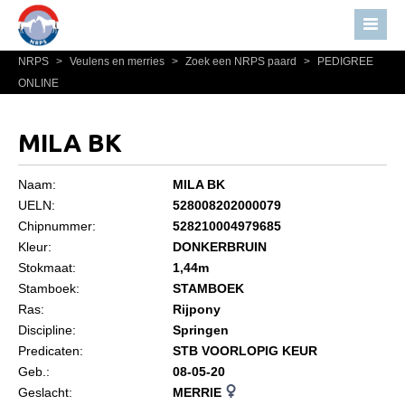
NRPS
>
Veulens en merries
>
Zoek een NRPS paard
>
PEDIGREE
Home
ONLINE
Nieuws
Over NRPS
MILA BK
Bestuur NRPS
Naam:
MILA BK
Lidmaatschap NRPS
UELN:
528008202000079
Chipnummer:
528210004979685
Informatie
Kleur:
DONKERBRUIN
Lid worden
Stokmaat:
1,44m
Statuten en reglementen
Stamboek:
STAMBOEK
Ras:
Rijpony
Privacyverklaring
Discipline:
Springen
Predicaten:
STB VOORLOPIG KEUR
Algemeen
Geb.:
08-05-20
Paardenpaspoort aanvragen
Geslacht:
MERRIE