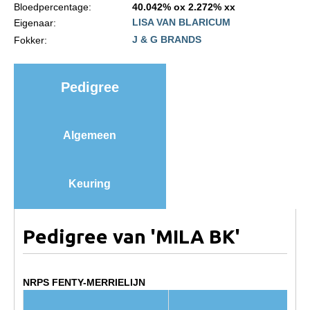
Bloedpercentage:
40.042% ox 2.272% xx
Import registratie
LISA VAN BLARICUM
Eigenaar:
Veulenregistratie
J & G BRANDS
Fokker:
I&R Registratie
Informatie overschrijven paspoort
Pedigree
Formulier overschrijven op naam
Animal Health Regulation
Algemeen
Gids voor Goede Praktijken
Marktplaats
Keuring
Tarievenlijst
Veel gestelde vragen
Pedigree van 'MILA BK'
Webshop
Evenementen
NRPS FENTY-MERRIELIJN
NRPS Select Sale