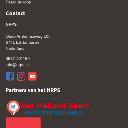
Paard te koop
Verrichtingsonderzoek 2020-2021
Contact
Verrichtingsonderzoek 2019-2020
NRPS
Sport
Oude Arnhemseweg 103
Paard te koop
6741 EG Lunteren
Nederland
Inloggen
0577-401150
CONTACT
info@nrps.nl
REGIO'S
Regio Noord
Partners van het NRPS
Bestuur Regio Noord
Regio Midden
Bestuur Regio Midden
Regio West