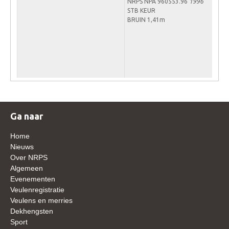
NRPS NPA 960553.96
1996
WBSFH
STB KEUR
BRUIN 1,41m
Dekhengsten
Zoek een hengst
HENGSTEN ONLINE
Hengstenselectie
Informatie Hengstenkeuring
Ga naar
AANMELDEN HENGSTENKEURING ONDER HET
ZADEL 2026
Home
Verrichtingsonderzoek NRPS
Nieuws
Over NRPS
Verrichtingsonderzoek 2025-2026
Algemeen
Verrichtingsonderzoek 2024-2025
Evenementen
Veulenregistratie
Verrichtingsonderzoek 2023-2024
Veulens en merries
Dekhengsten
Verrichtingsonderzoek 2022-2023
Sport
Verrichtingsonderzoek 2021-2022