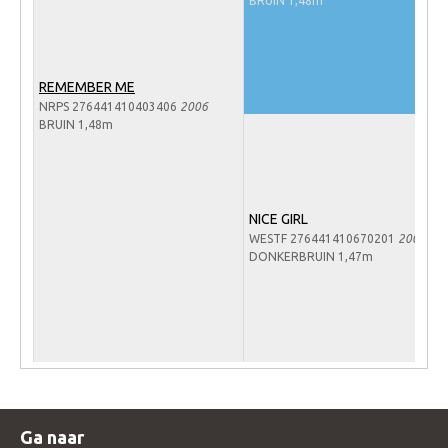
BRUIN 1,48m
WBSFH
Dekhengsten
REMEMBER ME
Zoek een hengst
NRPS 276441410403406
2006
HENGSTEN ONLINE
BRUIN 1,48m
Hengstenselectie
Informatie Hengstenkeuring
NICE GIRL
AANMELDEN HENGSTENKEURING ONDER HET
WESTF 276441410670201
2001
ZADEL 2026
DONKERBRUIN 1,47m
Verrichtingsonderzoek NRPS
Verrichtingsonderzoek 2025-2026
Verrichtingsonderzoek 2024-2025
Verrichtingsonderzoek 2023-2024
Verrichtingsonderzoek 2022-2023
Ga naar
Verrichtingsonderzoek 2021-2022