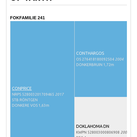
NRPS Keuringen
Hengstenkeuring
FOKFAMILIE 241
Regionale Keuringen
Nationale Keuring
Late Veulenkeuring
CONTHARGOS
ABOP
OS 276418180092504
2004
DONKERBRUIN 1,72m
Sport
Wereldkampioenschap Jonge Paarden
CONPRICE
Dutch Pony Championship
NRPS 528003201709465
2017
Evenementen
STB RÖNTGEN
DONKERE VOS 1,63m
Arabian Horse Events
Arabissimo
DOKLAHOMA DN
Veulenregistratie
KWPN 528003000806908
2008