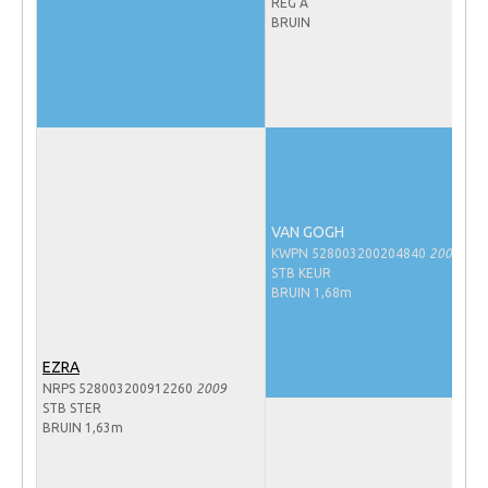
REG A
Veulens en merries
BRUIN
Zoek een NRPS paard
PEDIGREE ONLINE
Informatie aan je paard of pony toevoegen
Onze fokkerij
Fokkerij informatie
VAN GOGH
Fokprogramma's en registratie
KWPN 528003200204840
2002
STB KEUR
Informatie veulen registratie
BRUIN 1,68m
Veulen registratie
NRPS-Boegbeeld
EZRA
NRPS 528003200912260
2009
Predicaten
STB STER
BRUIN 1,63m
Cornage
Röntgenonderzoek