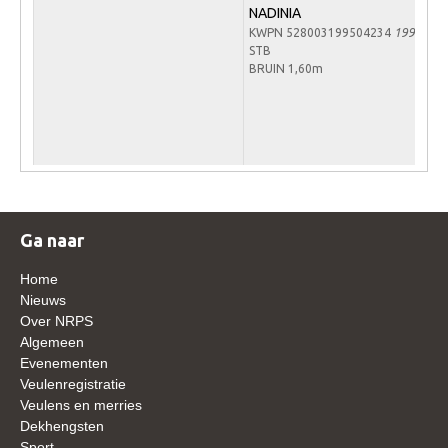
NADINIA
WBSFH
KWPN 528003199504234
1995
Dekhengsten
STB
BRUIN 1,60m
Zoek een hengst
HENGSTEN ONLINE
Hengstenselectie
Informatie Hengstenkeuring
AANMELDEN HENGSTENKEURING ONDER HET
Ga naar
ZADEL 2026
Verrichtingsonderzoek NRPS
Home
Nieuws
Verrichtingsonderzoek 2025-2026
Over NRPS
Algemeen
Verrichtingsonderzoek 2024-2025
Evenementen
Verrichtingsonderzoek 2023-2024
Veulenregistratie
Veulens en merries
Verrichtingsonderzoek 2022-2023
Dekhengsten
Sport
Verrichtingsonderzoek 2021-2022