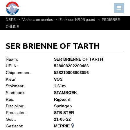
NRPS
>
Veulens en merries
>
Zoek een NRPS paard
>
PEDIGREE
Home
ONLINE
Nieuws
Over NRPS
SER BRIENNE OF TARTH
Bestuur NRPS
Naam:
SER BRIENNE OF TARTH
Lidmaatschap NRPS
UELN:
528008202200486
Chipnummer:
528210006603656
Informatie
Kleur:
VOS
Lid worden
Stokmaat:
1,61m
Statuten en reglementen
Stamboek:
STAMBOEK
Ras:
Rijpaard
Privacyverklaring
Discipline:
Springen
Predicaten:
STB STER
Algemeen
Geb.:
21-05-22
Paardenpaspoort aanvragen
Geslacht:
MERRIE