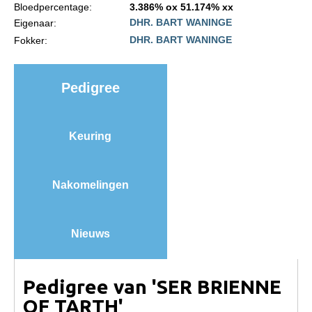
Bloedpercentage:
3.386% ox 51.174% xx
Import registratie
DHR. BART WANINGE
Eigenaar:
Veulenregistratie
DHR. BART WANINGE
Fokker:
I&R Registratie
Informatie overschrijven paspoort
Pedigree
Formulier overschrijven op naam
Animal Health Regulation
Keuring
Gids voor Goede Praktijken
Marktplaats
Nakomelingen
Tarievenlijst
Veel gestelde vragen
Nieuws
Webshop
Evenementen
Pedigree van 'SER BRIENNE
OF TARTH'
NRPS Select Sale