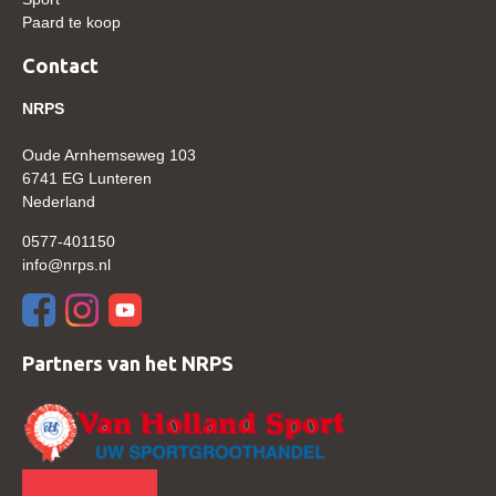
Paard te koop
Verrichtingsonderzoek 2020-2021
Contact
Verrichtingsonderzoek 2019-2020
NRPS
Sport
Paard te koop
Oude Arnhemseweg 103
6741 EG Lunteren
Inloggen
Nederland
CONTACT
0577-401150
info@nrps.nl
REGIO'S
Regio Noord
Bestuur Regio Noord
Partners van het NRPS
Regio Midden
Bestuur Regio Midden
Regio West