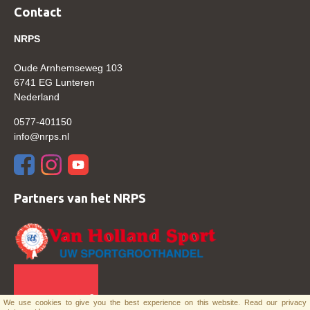
Contact
Verrichtingsonderzoek 2020-2021
NRPS
Verrichtingsonderzoek 2019-2020
Oude Arnhemseweg 103
Sport
6741 EG Lunteren
Paard te koop
Nederland
Inloggen
0577-401150
info@nrps.nl
CONTACT
REGIO'S
Regio Noord
Partners van het NRPS
Bestuur Regio Noord
Regio Midden
Bestuur Regio Midden
Regio West
We use cookies to give you the best experience on this website.
Read our privacy