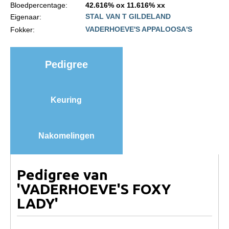
Bloedpercentage:
42.616% ox 11.616% xx
Import registratie
STAL VAN T GILDELAND
Eigenaar:
Veulenregistratie
VADERHOEVE'S APPALOOSA'S
Fokker:
I&R Registratie
Informatie overschrijven paspoort
Pedigree
Formulier overschrijven op naam
Animal Health Regulation
Keuring
Gids voor Goede Praktijken
Marktplaats
Nakomelingen
Tarievenlijst
Veel gestelde vragen
Pedigree van
Webshop
'VADERHOEVE'S FOXY
LADY'
Evenementen
NRPS Select Sale