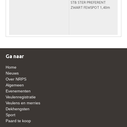
STB STER PREFERENT
WBSFH
ZWART FEWSPOT 1,40m
Dekhengsten
Zoek een hengst
HENGSTEN ONLINE
Hengstenselectie
Informatie Hengstenkeuring
Ga naar
AANMELDEN HENGSTENKEURING ONDER HET
Home
ZADEL 2026
Nieuws
Verrichtingsonderzoek NRPS
Over NRPS
Algemeen
Verrichtingsonderzoek 2025-2026
Evenementen
Veulenregistratie
Verrichtingsonderzoek 2024-2025
Veulens en merries
Verrichtingsonderzoek 2023-2024
Dekhengsten
Sport
Verrichtingsonderzoek 2022-2023
Paard te koop
Verrichtingsonderzoek 2021-2022