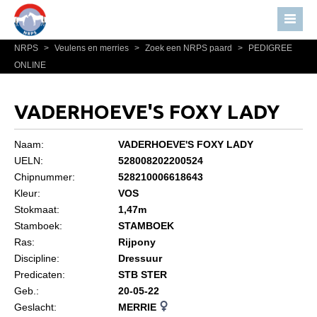
NRPS
>
Veulens en merries
>
Zoek een NRPS paard
>
PEDIGREE
Home
ONLINE
Nieuws
Over NRPS
VADERHOEVE'S FOXY LADY
Bestuur NRPS
Naam:
VADERHOEVE'S FOXY LADY
Lidmaatschap NRPS
UELN:
528008202200524
Chipnummer:
528210006618643
Informatie
Kleur:
VOS
Lid worden
Stokmaat:
1,47m
Statuten en reglementen
Stamboek:
STAMBOEK
Ras:
Rijpony
Privacyverklaring
Discipline:
Dressuur
Predicaten:
STB STER
Algemeen
Geb.:
20-05-22
Paardenpaspoort aanvragen
Geslacht:
MERRIE