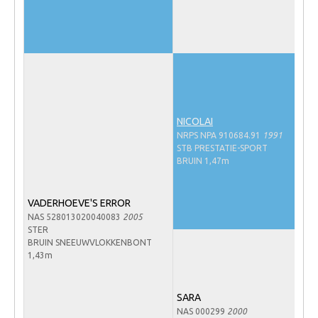
Veulens en merries
Zoek een NRPS paard
PEDIGREE ONLINE
Informatie aan je paard of pony toevoegen
Onze fokkerij
NICOLAI
NRPS NPA 910684.91
1991
Fokkerij informatie
STB PRESTATIE-SPORT
Fokprogramma's en registratie
BRUIN 1,47m
Informatie veulen registratie
VADERHOEVE'S ERROR
Veulen registratie
NAS 528013020040083
2005
STER
NRPS-Boegbeeld
BRUIN SNEEUWVLOKKENBONT
1,43m
Predicaten
Cornage
SARA
Röntgenonderzoek
NAS 000299
2000