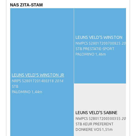
NAS ZITA-STAM
NRPS Keuringen
Hengstenkeuring
Regionale Keuringen
Nationale Keuring
LEUNS VELD'S WINSTON
NWPCS 528017200700825
2007
Late Veulenkeuring
STB PRESTATIE-SPORT
PALOMINO 1,46m
ABOP
Sport
LEUNS VELD'S WINSTON JR
Wereldkampioenschap Jonge Paarden
NRPS 528017201400318
2014
STB
Dutch Pony Championship
PALOMINO 1,44m
Evenementen
Arabian Horse Events
LEUNS VELD'S SABINE
NWPCS 528017200300355
2003
Arabissimo
STB KEUR PREFERENT
DONKERE VOS 1,51m
Veulenregistratie