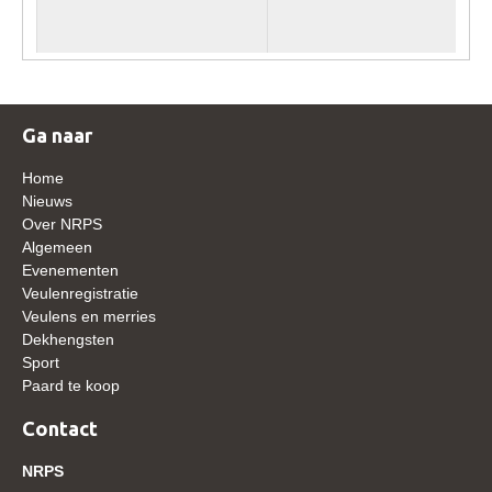
WBSFH
Dekhengsten
Zoek een hengst
Ga naar
HENGSTEN ONLINE
Hengstenselectie
Home
Nieuws
Informatie Hengstenkeuring
Over NRPS
Algemeen
AANMELDEN HENGSTENKEURING ONDER HET
ZADEL 2026
Evenementen
Veulenregistratie
Verrichtingsonderzoek NRPS
Veulens en merries
Dekhengsten
Verrichtingsonderzoek 2025-2026
Sport
Verrichtingsonderzoek 2024-2025
Paard te koop
Verrichtingsonderzoek 2023-2024
Contact
Verrichtingsonderzoek 2022-2023
NRPS
Verrichtingsonderzoek 2021-2022