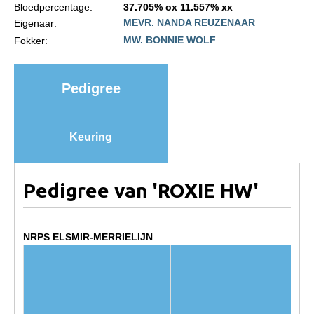
Bloedpercentage:
37.705% ox 11.557% xx
Import registratie
MEVR. NANDA REUZENAAR
Eigenaar:
Veulenregistratie
MW. BONNIE WOLF
Fokker:
I&R Registratie
Informatie overschrijven paspoort
Pedigree
Formulier overschrijven op naam
Animal Health Regulation
Keuring
Gids voor Goede Praktijken
Marktplaats
Pedigree van 'ROXIE HW'
Tarievenlijst
Veel gestelde vragen
NRPS ELSMIR-MERRIELIJN
Webshop
Evenementen
NRPS Select Sale