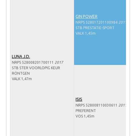
Veulens en merries
GIN POWER
Zoek een NRPS paard
NRPS 528017201100984
2011
PEDIGREE ONLINE
STB PRESTATIE-SPORT
VALK 1,45m
Informatie aan je paard of pony toevoegen
Onze fokkerij
LUNA J.D.
Fokkerij informatie
NRPS 528008201700111
2017
STB STER VOORLOPIG KEUR
Fokprogramma's en registratie
RÖNTGEN
VALK 1,47m
Informatie veulen registratie
Veulen registratie
ISIS
NRPS-Boegbeeld
NRPS 528008110030611
2011
Predicaten
PREFERENT
VOS 1,45m
Cornage
Röntgenonderzoek