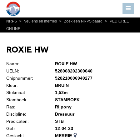
NRPS
>
Veulens en merries
>
Zoek een NRPS paard
>
PEDIGREE
Home
ONLINE
Nieuws
Over NRPS
ROXIE HW
Bestuur NRPS
Naam:
ROXIE HW
Lidmaatschap NRPS
UELN:
528008202300040
Chipnummer:
528210006949277
Informatie
Kleur:
BRUIN
Lid worden
Stokmaat:
1,52m
Statuten en reglementen
Stamboek:
STAMBOEK
Ras:
Rijpony
Privacyverklaring
Discipline:
Dressuur
Predicaten:
STB
Algemeen
Geb.:
12-04-23
Paardenpaspoort aanvragen
Geslacht:
MERRIE