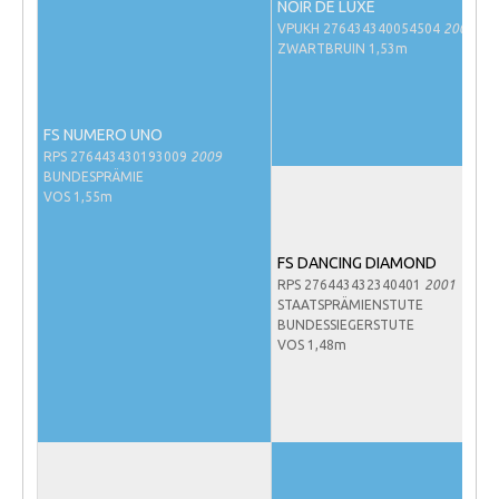
NOIR DE LUXE
NRPS Keuringen
VPUKH 276434340054504
2004
ZWARTBRUIN 1,53m
Hengstenkeuring
Regionale Keuringen
FS NUMERO UNO
Nationale Keuring
RPS 276443430193009
2009
Late Veulenkeuring
BUNDESPRÄMIE
VOS 1,55m
ABOP
Sport
FS DANCING DIAMOND
RPS 276443432340401
2001
Wereldkampioenschap Jonge Paarden
STAATSPRÄMIENSTUTE
BUNDESSIEGERSTUTE
Dutch Pony Championship
VOS 1,48m
Evenementen
Arabian Horse Events
Arabissimo
Veulenregistratie