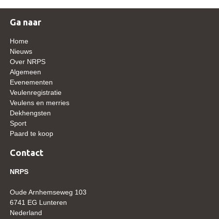
WBSFH
Ga naar
Dekhengsten
Home
Zoek een hengst
Nieuws
HENGSTEN ONLINE
Over NRPS
Algemeen
Hengstenselectie
Evenementen
Veulenregistratie
Informatie Hengstenkeuring
Veulens en merries
AANMELDEN HENGSTENKEURING ONDER HET
Dekhengsten
ZADEL 2026
Sport
Paard te koop
Verrichtingsonderzoek NRPS
Contact
Verrichtingsonderzoek 2025-2026
Verrichtingsonderzoek 2024-2025
NRPS
Verrichtingsonderzoek 2023-2024
Oude Arnhemseweg 103
6741 EG Lunteren
Verrichtingsonderzoek 2022-2023
Nederland
Verrichtingsonderzoek 2021-2022