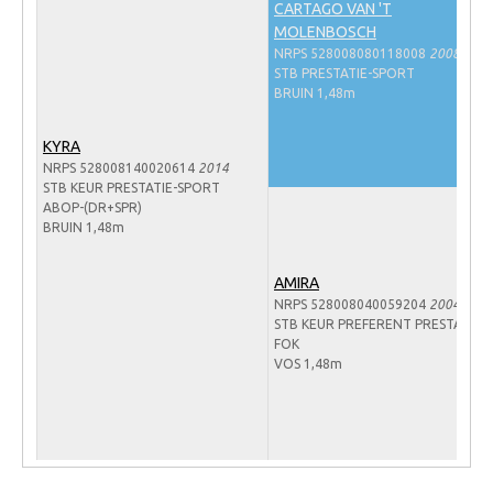
CARTAGO VAN 'T
Veulens en merries
MOLENBOSCH
NRPS 528008080118008
2008
Zoek een NRPS paard
STB PRESTATIE-SPORT
BRUIN 1,48m
PEDIGREE ONLINE
Informatie aan je paard of pony toevoegen
KYRA
NRPS 528008140020614
2014
Onze fokkerij
STB KEUR PRESTATIE-SPORT
ABOP-(DR+SPR)
Fokkerij informatie
BRUIN 1,48m
Fokprogramma's en registratie
AMIRA
Informatie veulen registratie
NRPS 528008040059204
2004
Veulen registratie
STB KEUR PREFERENT PRESTATIE-
FOK
NRPS-Boegbeeld
VOS 1,48m
Predicaten
Cornage
Röntgenonderzoek