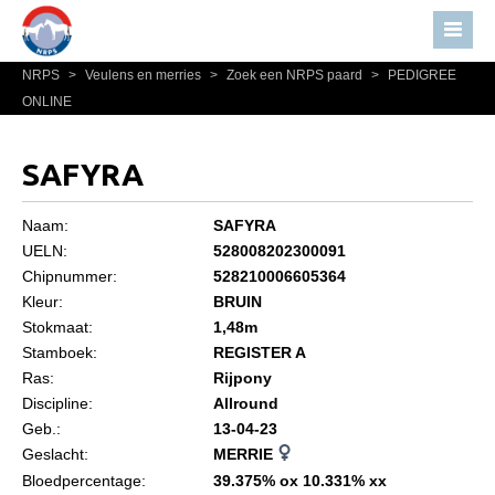
NRPS
>
Veulens en merries
>
Zoek een NRPS paard
>
PEDIGREE
Home
ONLINE
Nieuws
Over NRPS
SAFYRA
Bestuur NRPS
Naam:
SAFYRA
Lidmaatschap NRPS
UELN:
528008202300091
Chipnummer:
528210006605364
Informatie
Kleur:
BRUIN
Lid worden
Stokmaat:
1,48m
Statuten en reglementen
Stamboek:
REGISTER A
Ras:
Rijpony
Privacyverklaring
Discipline:
Allround
Geb.:
13-04-23
Algemeen
Geslacht:
MERRIE
Paardenpaspoort aanvragen
Bloedpercentage:
39.375% ox 10.331% xx