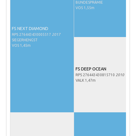
BUNDESPRÄMIE
NRPS Keuringen
VOS 1,55m
Hengstenkeuring
Regionale Keuringen
FS NEXT DIAMOND
RPS 276443430005517
2017
Nationale Keuring
SIEGERHENGST
VOS 1,45m
Late Veulenkeuring
ABOP
Sport
FS DEEP OCEAN
RPS 276443430815710
2010
Wereldkampioenschap Jonge Paarden
VALK 1,47m
Dutch Pony Championship
Evenementen
Arabian Horse Events
Arabissimo
Veulenregistratie