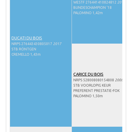
WESTF 276441410824812
2012
NRPS Keuringen
BUNDESCHAMPION '18
PALOMINO 1,42m
Hengstenkeuring
Regionale Keuringen
Nationale Keuring
DUCATI DU BOIS
NRPS 276443430805017
2017
Late Veulenkeuring
STB RÖNTGEN
CREMELLO 1,43m
ABOP
Sport
CARICE DU BOIS
Wereldkampioenschap Jonge Paarden
NRPS 528008080154808
2008
STB VOORLOPIG KEUR
Dutch Pony Championship
PREFERENT PRESTATIE-FOK
PALOMINO 1,50m
Evenementen
Arabian Horse Events
Arabissimo
Veulenregistratie