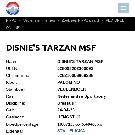
NRPS
>
Veulens en merries
>
Zoek een NRPS paard
>
PEDIGREE
Home
ONLINE
Nieuws
Over NRPS
DISNIE'S TARZAN MSF
Bestuur NRPS
Naam:
DISNIE'S TARZAN MSF
Lidmaatschap NRPS
UELN:
528008202300093
Chipnummer:
528210006606286
Informatie
Kleur:
PALOMINO
Lid worden
Stamboek:
VEULENBOEK
Statuten en reglementen
Ras:
Nederlandse Sportpony
Discipline:
Dressuur
Privacyverklaring
Geb.:
24-04-23
Geslacht:
HENGST
Algemeen
Bloedpercentage:
18.871% ox 5.404% xx
Paardenpaspoort aanvragen
STAL FLICKA
Eigenaar: