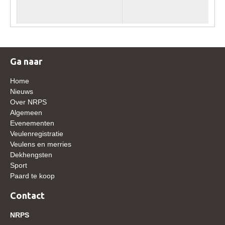
WBSFH
Dekhengsten
Zoek een hengst
Ga naar
HENGSTEN ONLINE
Hengstenselectie
Home
Nieuws
Informatie Hengstenkeuring
Over NRPS
Algemeen
AANMELDEN HENGSTENKEURING ONDER HET
ZADEL 2026
Evenementen
Veulenregistratie
Verrichtingsonderzoek NRPS
Veulens en merries
Dekhengsten
Verrichtingsonderzoek 2025-2026
Sport
Verrichtingsonderzoek 2024-2025
Paard te koop
Verrichtingsonderzoek 2023-2024
Contact
Verrichtingsonderzoek 2022-2023
NRPS
Verrichtingsonderzoek 2021-2022