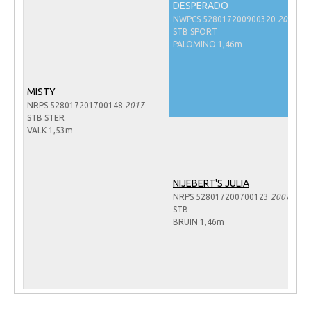
DESPERADO
Veulens en merries
NWPCS 528017200900320
2009
STB SPORT
Zoek een NRPS paard
PALOMINO 1,46m
PEDIGREE ONLINE
Informatie aan je paard of pony toevoegen
MISTY
NRPS 528017201700148
2017
Onze fokkerij
STB STER
VALK 1,53m
Fokkerij informatie
Fokprogramma's en registratie
Informatie veulen registratie
NIJEBERT'S JULIA
NRPS 528017200700123
2007
Veulen registratie
STB
BRUIN 1,46m
NRPS-Boegbeeld
Predicaten
Cornage
Röntgenonderzoek