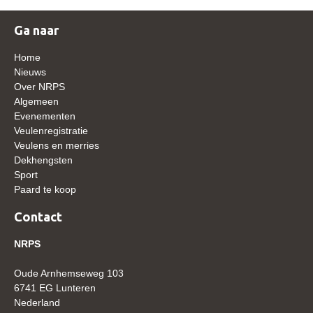
WBSFH
Ga naar
Dekhengsten
Home
Zoek een hengst
Nieuws
HENGSTEN ONLINE
Over NRPS
Algemeen
Hengstenselectie
Evenementen
Veulenregistratie
Informatie Hengstenkeuring
Veulens en merries
AANMELDEN HENGSTENKEURING ONDER HET
Dekhengsten
ZADEL 2026
Sport
Paard te koop
Verrichtingsonderzoek NRPS
Contact
Verrichtingsonderzoek 2025-2026
Verrichtingsonderzoek 2024-2025
NRPS
Verrichtingsonderzoek 2023-2024
Oude Arnhemseweg 103
6741 EG Lunteren
Verrichtingsonderzoek 2022-2023
Nederland
Verrichtingsonderzoek 2021-2022