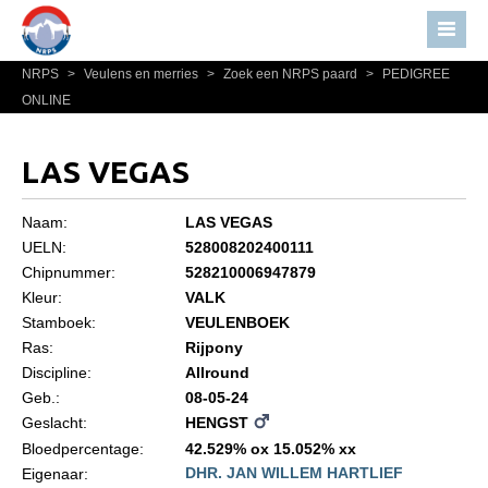
NRPS
>
Veulens en merries
>
Zoek een NRPS paard
>
PEDIGREE
Home
ONLINE
Nieuws
Over NRPS
LAS VEGAS
Bestuur NRPS
Naam:
LAS VEGAS
Lidmaatschap NRPS
UELN:
528008202400111
Chipnummer:
528210006947879
Informatie
Kleur:
VALK
Lid worden
Stamboek:
VEULENBOEK
Statuten en reglementen
Ras:
Rijpony
Discipline:
Allround
Privacyverklaring
Geb.:
08-05-24
Geslacht:
HENGST
Algemeen
Bloedpercentage:
42.529% ox 15.052% xx
Paardenpaspoort aanvragen
DHR. JAN WILLEM HARTLIEF
Eigenaar: