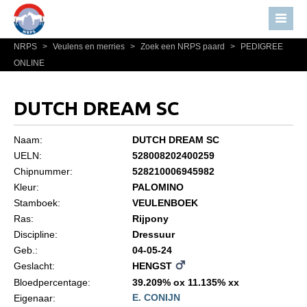
NRPS
>
Veulens en merries
>
Zoek een NRPS paard
>
PEDIGREE
Home
ONLINE
Nieuws
Over NRPS
DUTCH DREAM SC
Bestuur NRPS
Naam:
DUTCH DREAM SC
Lidmaatschap NRPS
UELN:
528008202400259
Chipnummer:
528210006945982
Informatie
Kleur:
PALOMINO
Lid worden
Stamboek:
VEULENBOEK
Statuten en reglementen
Ras:
Rijpony
Discipline:
Dressuur
Privacyverklaring
Geb.:
04-05-24
Geslacht:
HENGST
Algemeen
Bloedpercentage:
39.209% ox 11.135% xx
Paardenpaspoort aanvragen
E. CONIJN
Eigenaar: