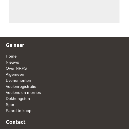
WBSFH
Dekhengsten
Zoek een hengst
HENGSTEN ONLINE
Ga naar
Hengstenselectie
Informatie Hengstenkeuring
Home
Nieuws
AANMELDEN HENGSTENKEURING ONDER HET
Over NRPS
ZADEL 2026
Algemeen
Verrichtingsonderzoek NRPS
Evenementen
Veulenregistratie
Verrichtingsonderzoek 2025-2026
Veulens en merries
Dekhengsten
Verrichtingsonderzoek 2024-2025
Sport
Verrichtingsonderzoek 2023-2024
Paard te koop
Verrichtingsonderzoek 2022-2023
Contact
Verrichtingsonderzoek 2021-2022