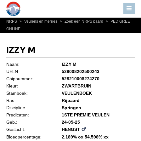
NRPS
>
Veulens en merries
>
Zoek een NRPS paard
>
PEDIGREE
Home
ONLINE
Nieuws
Over NRPS
IZZY M
Bestuur NRPS
Naam:
IZZY M
Lidmaatschap NRPS
UELN:
528008202500243
Chipnummer:
528210008274270
Informatie
Kleur:
ZWARTBRUIN
Lid worden
Stamboek:
VEULENBOEK
Statuten en reglementen
Ras:
Rijpaard
Discipline:
Springen
Privacyverklaring
Predicaten:
1STE PREMIE VEULEN
Geb.:
24-05-25
Algemeen
Geslacht:
HENGST
Paardenpaspoort aanvragen
Bloedpercentage:
2.189% ox 54.598% xx