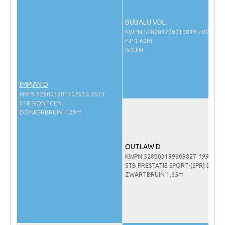
NRPS Keuringen
BUBALU VDL
Hengstenkeuring
KWPN 528003200010839
2000
ISP 1.60M
Regionale Keuringen
BRUIN
Nationale Keuring
Late Veulenkeuring
IMPIAN D
NRPS 528003201302630
2013
ABOP
STB RÖNTGEN
Sport
DONKERBRUIN 1,69m
Wereldkampioenschap Jonge Paarden
OUTLAW D
Dutch Pony Championship
KWPN 528003199609827
1996
Evenementen
STB PRESTATIE SPORT-(SPR) D-OC
ZWARTBRUIN 1,65m
Arabian Horse Events
Arabissimo
Veulenregistratie