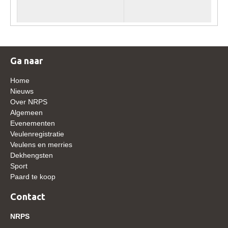
WBSFH
Dekhengsten
Zoek een hengst
Ga naar
HENGSTEN ONLINE
Hengstenselectie
Home
Nieuws
Informatie Hengstenkeuring
Over NRPS
Algemeen
AANMELDEN HENGSTENKEURING ONDER HET
Evenementen
ZADEL 2026
Veulenregistratie
Verrichtingsonderzoek NRPS
Veulens en merries
Dekhengsten
Verrichtingsonderzoek 2025-2026
Sport
Verrichtingsonderzoek 2024-2025
Paard te koop
Verrichtingsonderzoek 2023-2024
Contact
Verrichtingsonderzoek 2022-2023
NRPS
Verrichtingsonderzoek 2021-2022