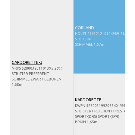
Veulens en merries
Zoek een NRPS paard
PEDIGREE ONLINE
CORLAND
HOLST 276321210124989
1989
Informatie aan je paard of pony toevoegen
STB KEUR
SCHIMMEL 1,67m
Onze fokkerij
Fokkerij informatie
GARDORETTE-J
Fokprogramma's en registratie
NRPS 528003201101395
2011
STB STER PREFERENT
Informatie veulen registratie
SCHIMMEL ZWART GEBOREN
1,68m
Veulen registratie
NRPS-Boegbeeld
KARDORETTE
KWPN 528003199208540
1992
Predicaten
STB STER PREFERENT PRESTATIE
SPORT-(DRS) SPORT-(SPR)
Cornage
BRUIN 1,65m
Röntgenonderzoek