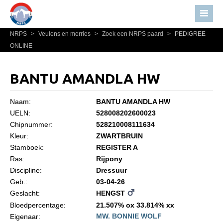
NRPS
>
Veulens en merries
>
Zoek een NRPS paard
>
PEDIGREE
Home
ONLINE
Nieuws
Over NRPS
BANTU AMANDLA HW
Bestuur NRPS
Naam:
BANTU AMANDLA HW
Lidmaatschap NRPS
UELN:
528008202600023
Chipnummer:
528210008111634
Informatie
Kleur:
ZWARTBRUIN
Lid worden
Stamboek:
REGISTER A
Statuten en reglementen
Ras:
Rijpony
Discipline:
Dressuur
Privacyverklaring
Geb.:
03-04-26
Geslacht:
HENGST
Algemeen
Bloedpercentage:
21.507% ox 33.814% xx
Paardenpaspoort aanvragen
MW. BONNIE WOLF
Eigenaar: