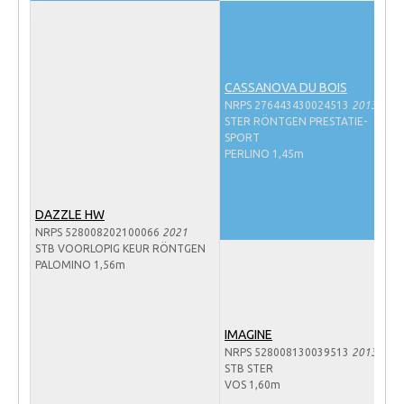
Veulens en merries
Zoek een NRPS paard
PEDIGREE ONLINE
CASSANOVA DU BOIS
NRPS 276443430024513
2013
Informatie aan je paard of pony toevoegen
STER RÖNTGEN PRESTATIE-
SPORT
Onze fokkerij
PERLINO 1,45m
Fokkerij informatie
Fokprogramma's en registratie
DAZZLE HW
NRPS 528008202100066
2021
Informatie veulen registratie
STB VOORLOPIG KEUR RÖNTGEN
PALOMINO 1,56m
Veulen registratie
NRPS-Boegbeeld
Predicaten
IMAGINE
NRPS 528008130039513
2013
Cornage
STB STER
VOS 1,60m
Röntgenonderzoek