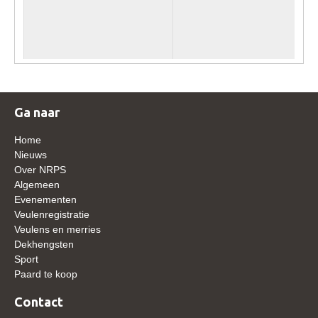
WBSFH
Dekhengsten
Zoek een hengst
HENGSTEN ONLINE
Ga naar
Hengstenselectie
Informatie Hengstenkeuring
Home
Nieuws
AANMELDEN HENGSTENKEURING ONDER HET
Over NRPS
ZADEL 2026
Algemeen
Verrichtingsonderzoek NRPS
Evenementen
Veulenregistratie
Verrichtingsonderzoek 2025-2026
Veulens en merries
Dekhengsten
Verrichtingsonderzoek 2024-2025
Sport
Verrichtingsonderzoek 2023-2024
Paard te koop
Verrichtingsonderzoek 2022-2023
Contact
Verrichtingsonderzoek 2021-2022