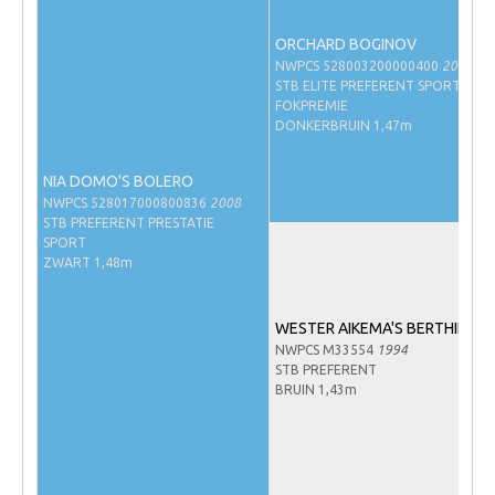
NRPS Keuringen
ORCHARD BOGINOV
Hengstenkeuring
NWPCS 528003200000400
2000
STB ELITE PREFERENT SPORT
Regionale Keuringen
FOKPREMIE
DONKERBRUIN 1,47m
Nationale Keuring
Late Veulenkeuring
NIA DOMO'S BOLERO
NWPCS 528017000800836
2008
ABOP
STB PREFERENT PRESTATIE
SPORT
Sport
ZWART 1,48m
Wereldkampioenschap Jonge Paarden
Dutch Pony Championship
WESTER AIKEMA'S BERTHINE
NWPCS M33554
1994
Evenementen
STB PREFERENT
BRUIN 1,43m
Arabian Horse Events
Arabissimo
Veulenregistratie