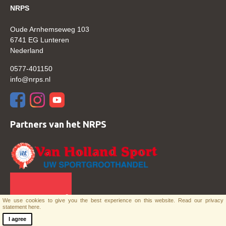
NRPS
Verrichtingsonderzoek 2020-2021
Oude Arnhemseweg 103
Verrichtingsonderzoek 2019-2020
6741 EG Lunteren
Nederland
Sport
0577-401150
Paard te koop
info@nrps.nl
Inloggen
CONTACT
Partners van het NRPS
REGIO'S
Regio Noord
Bestuur Regio Noord
Regio Midden
Bestuur Regio Midden
We use cookies to give you the best experience on this website.
Read our privacy
statement here.
Regio West
I agree