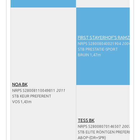
Veulens en merries
Zoek een NRPS paard
PEDIGREE ONLINE
FIRST STAYERHOF'S RAMZI H
Informatie aan je paard of pony toevoegen
NRPS 528008040021904
2004
Onze fokkerij
STB PRESTATIE-SPORT
BRUIN 1,47m
Fokkerij informatie
Fokprogramma's en registratie
Informatie veulen registratie
NOA BK
NRPS 528008110049811
2011
Veulen registratie
STB KEUR PREFERENT
VOS 1,43m
NRPS-Boegbeeld
Predicaten
TESS BK
Cornage
NRPS 528008070146507
2007
STB ELITE RÖNTGEN PREFERENT
Röntgenonderzoek
ABOP-(DR+SPR)