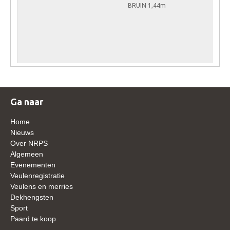
BRUIN 1,44m
WBSFH
Dekhengsten
Zoek een hengst
HENGSTEN ONLINE
Hengstenselectie
Informatie Hengstenkeuring
Ga naar
AANMELDEN HENGSTENKEURING ONDER HET
Home
ZADEL 2026
Nieuws
Verrichtingsonderzoek NRPS
Over NRPS
Algemeen
Verrichtingsonderzoek 2025-2026
Evenementen
Veulenregistratie
Verrichtingsonderzoek 2024-2025
Veulens en merries
Verrichtingsonderzoek 2023-2024
Dekhengsten
Sport
Verrichtingsonderzoek 2022-2023
Paard te koop
Verrichtingsonderzoek 2021-2022