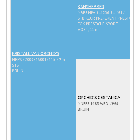
NRPS Keuringen
KANSHEBBER
NRPS NPA 941236.94
1994
Hengstenkeuring
STB KEUR PREFERENT PRESTATIE-
FOK PRESTATIE-SPORT
Regionale Keuringen
VOS 1,44m
Nationale Keuring
Late Veulenkeuring
KRISTALL VAN ORCHID'S
ABOP
NRPS 528008150015115
2015
STB
Sport
BRUIN
Wereldkampioenschap Jonge Paarden
Dutch Pony Championship
ORCHID'S CESTANICA
Evenementen
NNFPS 1685 WED
1996
BRUIN
Arabian Horse Events
Arabissimo
Veulenregistratie