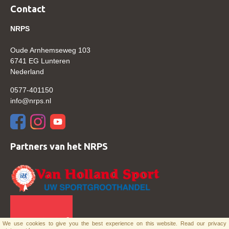
Contact
Verrichtingsonderzoek 2020-2021
NRPS
Verrichtingsonderzoek 2019-2020
Oude Arnhemseweg 103
Sport
6741 EG Lunteren
Paard te koop
Nederland
Inloggen
0577-401150
info@nrps.nl
CONTACT
REGIO'S
Regio Noord
Partners van het NRPS
Bestuur Regio Noord
Regio Midden
Bestuur Regio Midden
Regio West
We use cookies to give you the best experience on this website.
Read our privacy