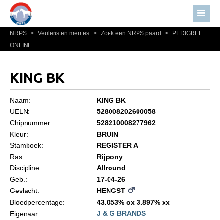
NRPS
>
Veulens en merries
>
Zoek een NRPS paard
>
PEDIGREE
Home
ONLINE
Nieuws
Over NRPS
KING BK
Bestuur NRPS
Naam:
KING BK
Lidmaatschap NRPS
UELN:
528008202600058
Chipnummer:
528210008277962
Informatie
Kleur:
BRUIN
Lid worden
Stamboek:
REGISTER A
Statuten en reglementen
Ras:
Rijpony
Discipline:
Allround
Privacyverklaring
Geb.:
17-04-26
Geslacht:
HENGST
Algemeen
Bloedpercentage:
43.053% ox 3.897% xx
Paardenpaspoort aanvragen
J & G BRANDS
Eigenaar: