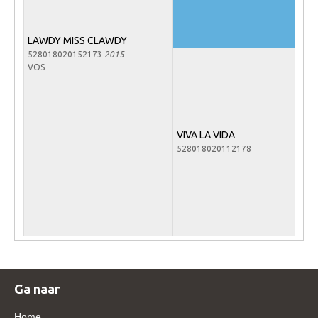
Veulens en merries
Zoek een NRPS paard
LAWDY MISS CLAWDY
528018020152173
2015
PEDIGREE ONLINE
VOS
Informatie aan je paard of pony toevoegen
Onze fokkerij
VIVA LA VIDA
Fokkerij informatie
528018020112178
Fokprogramma's en registratie
Informatie veulen registratie
Veulen registratie
NRPS-Boegbeeld
Predicaten
Cornage
Ga naar
Röntgenonderzoek
Home