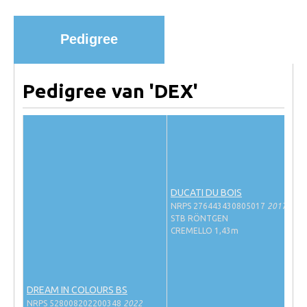
Import registratie
Veulenregistratie
Pedigree
I&R Registratie
Informatie overschrijven paspoort
Pedigree van 'DEX'
Formulier overschrijven op naam
Animal Health Regulation
Gids voor Goede Praktijken
Marktplaats
DUCATI DU BOIS
Tarievenlijst
NRPS 276443430805017
2017
STB RÖNTGEN
Veel gestelde vragen
CREMELLO 1,43m
Webshop
Evenementen
DREAM IN COLOURS BS
NRPS Select Sale
NRPS 528008202200348
2022