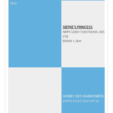
VALK
NRPS Keuringen
Hengstenkeuring
Regionale Keuringen
SIEPKE'S PRINCESS
Nationale Keuring
NRPS 528017200700300
2007
STB
Late Veulenkeuring
BRUIN 1,56m
ABOP
Sport
Wereldkampioenschap Jonge Paarden
Dutch Pony Championship
Evenementen
Arabian Horse Events
HOBBY DES MARRONIERS
Arabissimo
BNFPS 056011020100156
Veulenregistratie