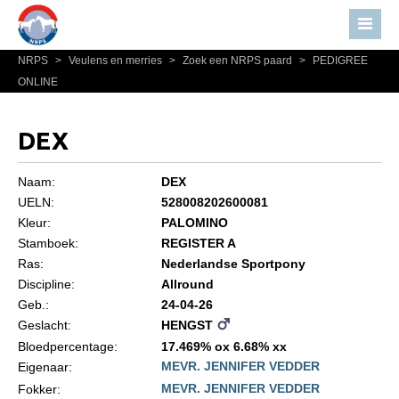
NRPS
>
Veulens en merries
>
Zoek een NRPS paard
>
PEDIGREE
Home
ONLINE
Nieuws
Over NRPS
DEX
Bestuur NRPS
Naam:
DEX
Lidmaatschap NRPS
UELN:
528008202600081
Kleur:
PALOMINO
Informatie
Stamboek:
REGISTER A
Lid worden
Ras:
Nederlandse Sportpony
Statuten en reglementen
Discipline:
Allround
Geb.:
24-04-26
Privacyverklaring
Geslacht:
HENGST
Algemeen
Bloedpercentage:
17.469% ox 6.68% xx
MEVR. JENNIFER VEDDER
Eigenaar:
Paardenpaspoort aanvragen
MEVR. JENNIFER VEDDER
Fokker: