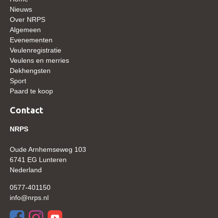
WBSFH
Nieuws
Over NRPS
Dekhengsten
Algemeen
Evenementen
Zoek een hengst
Veulenregistratie
HENGSTEN ONLINE
Veulens en merries
Dekhengsten
Hengstenselectie
Sport
Paard te koop
Informatie Hengstenkeuring
Contact
AANMELDEN HENGSTENKEURING ONDER HET
ZADEL 2026
NRPS
Verrichtingsonderzoek NRPS
Oude Arnhemseweg 103
Verrichtingsonderzoek 2025-2026
6741 EG Lunteren
Verrichtingsonderzoek 2024-2025
Nederland
Verrichtingsonderzoek 2023-2024
0577-401150
info@nrps.nl
Verrichtingsonderzoek 2022-2023
Verrichtingsonderzoek 2021-2022