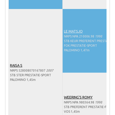
Veulens en merries
Zoek een NRPS paard
PEDIGREE ONLINE
LE MATSJO
Informatie aan je paard of pony toevoegen
NRPS NPA 210006.98
1998
Onze fokkerij
STB KEUR PREFERENT PRESTATIE-
FOK PRESTATIE-SPORT
Fokkerij informatie
PALOMINO 1,47m
Fokprogramma's en registratie
RAISA S
Informatie veulen registratie
NRPS 528008070167807
2007
STB STER PRESTATIE-SPORT
Veulen registratie
PALOMINO 1,45m
NRPS-Boegbeeld
Predicaten
WEERING'S ROMY
Cornage
NRPS NPA 980364.98
1998
STB PREFERENT PRESTATIE-FOK
Röntgenonderzoek
VOS 1,45m