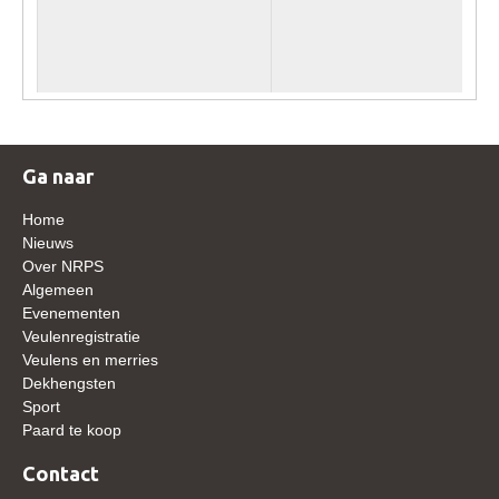
WBSFH
Dekhengsten
Zoek een hengst
HENGSTEN ONLINE
Ga naar
Hengstenselectie
Informatie Hengstenkeuring
Home
Nieuws
AANMELDEN HENGSTENKEURING ONDER HET
Over NRPS
ZADEL 2026
Algemeen
Verrichtingsonderzoek NRPS
Evenementen
Veulenregistratie
Verrichtingsonderzoek 2025-2026
Veulens en merries
Dekhengsten
Verrichtingsonderzoek 2024-2025
Sport
Verrichtingsonderzoek 2023-2024
Paard te koop
Verrichtingsonderzoek 2022-2023
Contact
Verrichtingsonderzoek 2021-2022