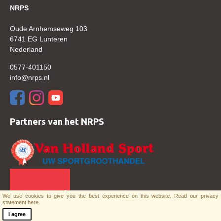
NRPS
Verrichtingsonderzoek 2020-2021
Oude Arnhemseweg 103
Verrichtingsonderzoek 2019-2020
6741 EG Lunteren
Nederland
Sport
0577-401150
Paard te koop
info@nrps.nl
Inloggen
CONTACT
Partners van het NRPS
REGIO'S
Regio Noord
Bestuur Regio Noord
Regio Midden
Bestuur Regio Midden
We use cookies to give you the best experience on this website.
Read our privacy
statement here.
Regio West
I agree