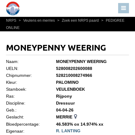
NRPS
>
Veulens en merries
>
Zoek een NRPS paard
>
PEDIGREE
Home
ONLINE
Nieuws
Over NRPS
MONEYPENNY WEERING
Bestuur NRPS
Naam:
MONEYPENNY WEERING
Lidmaatschap NRPS
UELN:
528008202600088
Chipnummer:
528210008274966
Informatie
Kleur:
PALOMINO
Lid worden
Stamboek:
VEULENBOEK
Statuten en reglementen
Ras:
Rijpony
Discipline:
Dressuur
Privacyverklaring
Geb.:
04-04-26
Geslacht:
MERRIE
Algemeen
Bloedpercentage:
46.583% ox 14.974% xx
Paardenpaspoort aanvragen
R. LANTING
Eigenaar: