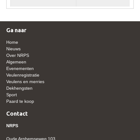
WBSFH
Dekhengsten
Zoek een hengst
Ga naar
HENGSTEN ONLINE
Home
Nieuws
Hengstenselectie
Over NRPS
Informatie Hengstenkeuring
Algemeen
Evenementen
AANMELDEN HENGSTENKEURING ONDER HET
Veulenregistratie
ZADEL 2026
Veulens en merries
Verrichtingsonderzoek NRPS
Dekhengsten
Sport
Verrichtingsonderzoek 2025-2026
Paard te koop
Verrichtingsonderzoek 2024-2025
Contact
Verrichtingsonderzoek 2023-2024
NRPS
Verrichtingsonderzoek 2022-2023
Oude Arnhemseweg 103
Verrichtingsonderzoek 2021-2022