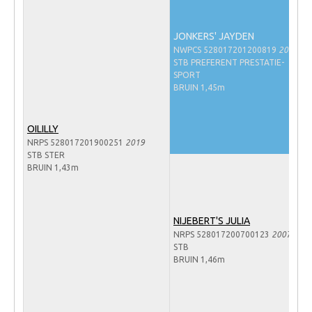
Veulens en merries
JONKERS' JAYDEN
Zoek een NRPS paard
NWPCS 528017201200819
2012
PEDIGREE ONLINE
STB PREFERENT PRESTATIE-
SPORT
Informatie aan je paard of pony toevoegen
BRUIN 1,45m
Onze fokkerij
OILILLY
Fokkerij informatie
NRPS 528017201900251
2019
STB STER
Fokprogramma's en registratie
BRUIN 1,43m
Informatie veulen registratie
Veulen registratie
NIJEBERT'S JULIA
NRPS-Boegbeeld
NRPS 528017200700123
2007
STB
Predicaten
BRUIN 1,46m
Cornage
Röntgenonderzoek