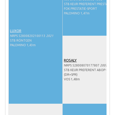
STB KEUR PREFERENT PRESTATIE-
NRPS Keuringen
FOK PRESTATIE-SPORT
PALOMINO 1,47m
Hengstenkeuring
Regionale Keuringen
LUXOR
Nationale Keuring
NRPS 528008202100113
2021
Late Veulenkeuring
STB RÖNTGEN
PALOMINO 1,43m
ABOP
Sport
ROSALY
NRPS 528008070177807
2007
Wereldkampioenschap Jonge Paarden
STB KEUR PREFERENT ABOP-
(DR+SPR)
Dutch Pony Championship
VOS 1,48m
Evenementen
Arabian Horse Events
Arabissimo
Veulenregistratie