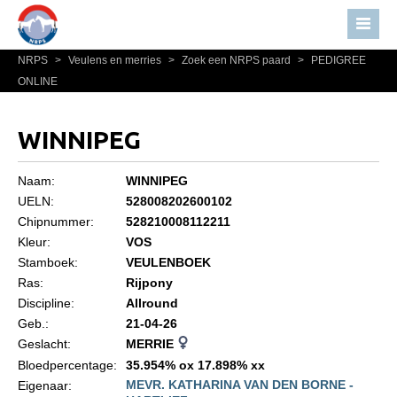
NRPS
>
Veulens en merries
>
Zoek een NRPS paard
>
PEDIGREE
Home
ONLINE
Nieuws
Over NRPS
WINNIPEG
Bestuur NRPS
Naam:
WINNIPEG
Lidmaatschap NRPS
UELN:
528008202600102
Chipnummer:
528210008112211
Informatie
Kleur:
VOS
Lid worden
Stamboek:
VEULENBOEK
Statuten en reglementen
Ras:
Rijpony
Discipline:
Allround
Privacyverklaring
Geb.:
21-04-26
Geslacht:
MERRIE
Algemeen
Bloedpercentage:
35.954% ox 17.898% xx
Paardenpaspoort aanvragen
MEVR. KATHARINA VAN DEN BORNE -
Eigenaar: