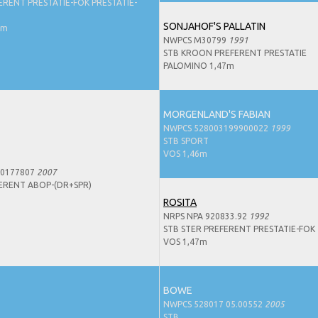
ERENT PRESTATIE-FOK PRESTATIE-
SONJAHOF'S PALLATIN
7m
NWPCS M30799
1991
STB KROON PREFERENT PRESTATIE
PALOMINO 1,47m
MORGENLAND'S FABIAN
NWPCS 528003199900022
1999
STB SPORT
VOS 1,46m
70177807
2007
ERENT ABOP-(DR+SPR)
ROSITA
NRPS NPA 920833.92
1992
STB STER PREFERENT PRESTATIE-FOK
VOS 1,47m
BOWE
NWPCS 528017 05.00552
2005
STB