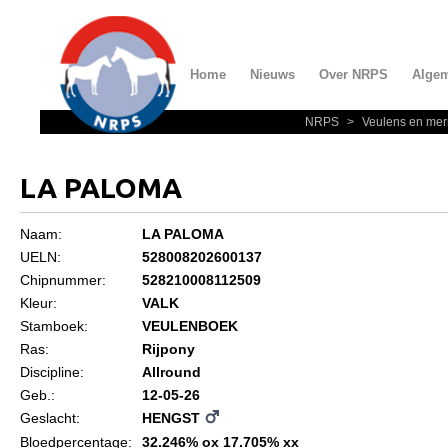
Home
Nieuws
Over NRPS
Alge
NRPS
>
Veulens en mer
Home
Nieuws
LA PALOMA
Over NRPS
Naam:
LA PALOMA
Bestuur NRPS
UELN:
528008202600137
Lidmaatschap NRPS
Chipnummer:
528210008112509
Kleur:
VALK
Informatie
Stamboek:
VEULENBOEK
Lid worden
Ras:
Rijpony
Discipline:
Allround
Statuten en reglementen
Geb.:
12-05-26
Privacyverklaring
Geslacht:
HENGST
Bloedpercentage:
32.246% ox 17.705% xx
Algemeen