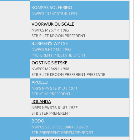
KOMPAS SOLFERINO
NWPCS 13847 STB-K
1985
VOORWIJK QUISCALE
NWPCS M26714
1985
STB ELITE KROON PREFERENT
BJIRMEN'S WYTSE
NWPCS 9.H17480
1992
PREFERENT PRESTATIE-SPORT
OOSTING SIETSKE
NWPCS M28691
1986
STB ELITE KROON PREFERENT PRESTATIE
APOLLO
NRPS NPA STB 81.39
1971
STB KEUR PREFERENT
JOLANDA
NRPS NPA STB 81.87
1977
STB STER PREFERENT
BODO
NWPCS 528017200000499
2000
STB PREFERENT PRESTATIE-SPORT