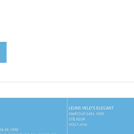
LEUNS VELD'S ELEGANT
NWPCS H15436
1989
STB KEUR
VOS 1,47m
06.98
1998