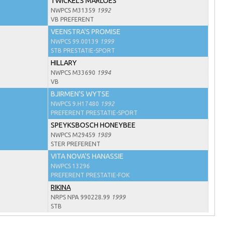
TWICKEL'S MARLOES
NWPCS M31359
1992
VB PREFERENT
VEENSTRA'S PROMISE
NWPCS 99.00139
1999
STB PRESTATIE-SPORT
HILLARY
NWPCS M33690
1994
VB
BJIRMEN'S WYTSE
NWPCS 9.H17480
1992
PREFERENT PRESTATIE-SPORT
SPEYKSBOSCH HONEYBEE
NWPCS M29459
1989
STER PREFERENT
VITA NOVA'S HANASSIE
NWPCS 13296
PREFERENT PRESTATIE-FOK
RIKINA
NRPS NPA 990228.99
1999
STB