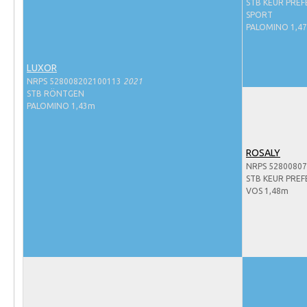
Evenementen
STB KEUR PREF
SPORT
NRPS Select Sale
PALOMINO 1,4
NRPS Keuringen
LUXOR
Hengstenkeuring
NRPS 528008202100113
2021
STB RÖNTGEN
Regionale Keuringen
PALOMINO 1,43m
Nationale Keuring
Late Veulenkeuring
ROSALY
NRPS 5280080
ABOP
STB KEUR PREF
Sport
VOS 1,48m
Wereldkampioenschap Jonge Paarden
Dutch Pony Championship
Evenementen
Arabian Horse Events