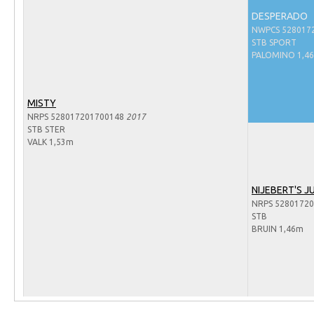
Arabissimo
DESPERADO
Veulenregistratie
NWPCS 528017
STB SPORT
Veulens en merries
PALOMINO 1,4
Zoek een NRPS paard
PEDIGREE ONLINE
MISTY
NRPS 528017201700148
2017
Informatie aan je paard of pony toevoegen
STB STER
VALK 1,53m
Onze fokkerij
Fokkerij informatie
NIJEBERT'S J
Fokprogramma's en registratie
NRPS 5280172
STB
Informatie veulen registratie
BRUIN 1,46m
Veulen registratie
NRPS-Boegbeeld
Predicaten