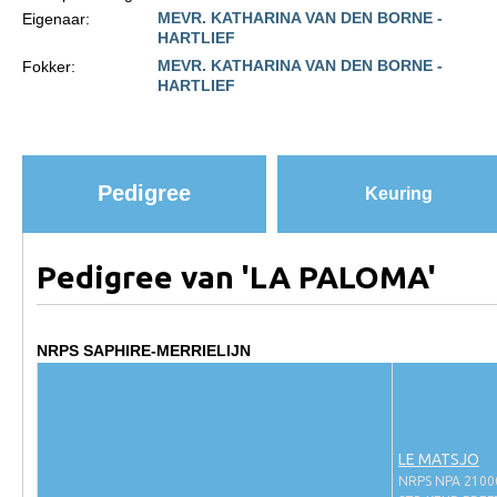
MEVR. KATHARINA VAN DEN BORNE -
Eigenaar:
Paardenpaspoort aanvragen
HARTLIEF
MEVR. KATHARINA VAN DEN BORNE -
Fokker:
Import registratie
HARTLIEF
Veulenregistratie
I&R Registratie
Informatie overschrijven paspoort
Pedigree
Keuring
Formulier overschrijven op naam
Animal Health Regulation
Pedigree van 'LA PALOMA'
Gids voor Goede Praktijken
Marktplaats
NRPS SAPHIRE-MERRIELIJN
Tarievenlijst
Veel gestelde vragen
LE MATSJO
Webshop
NRPS NPA 2100