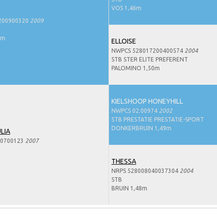
VOS 1,46m
200900320
2009
6m
ELLOISE
NWPCS 528017200400574
2004
STB STER ELITE PREFERENT
PALOMINO 1,50m
KIELSHOOP HONEYHILL
NWPCS 02.00974
2002
STB PRESTATIE PRESTATIE-SPORT
DONKERBRUIN 1,49m
ULIA
00700123
2007
THESSA
NRPS 528008040037304
2004
STB
BRUIN 1,48m