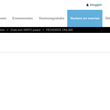
Inloggen
meen
Evenementen
Veulenregistratie
Veulens en merries
De
ries
>
Zoek een NRPS paard
>
PEDIGREE ONLINE