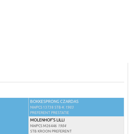
BOKKESPRONG CZARDAS
NWPCS 13738 STB-K
1983
PREFERENT PRESTATIE
MOLENHOF'S LILLI
NWPCS M26446
1984
STB KROON PREFERENT