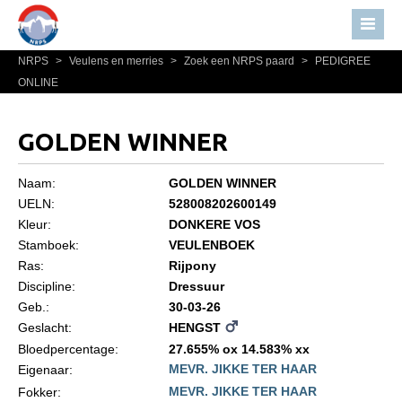
NRPS
>
Veulens en merries
>
Zoek een NRPS paard
>
PEDIGREE
Home
ONLINE
Nieuws
Over NRPS
GOLDEN WINNER
Bestuur NRPS
Naam:
GOLDEN WINNER
Lidmaatschap NRPS
UELN:
528008202600149
Kleur:
DONKERE VOS
Informatie
Stamboek:
VEULENBOEK
Lid worden
Ras:
Rijpony
Statuten en reglementen
Discipline:
Dressuur
Geb.:
30-03-26
Privacyverklaring
Geslacht:
HENGST
Algemeen
Bloedpercentage:
27.655% ox 14.583% xx
MEVR. JIKKE TER HAAR
Eigenaar:
Paardenpaspoort aanvragen
MEVR. JIKKE TER HAAR
Fokker: