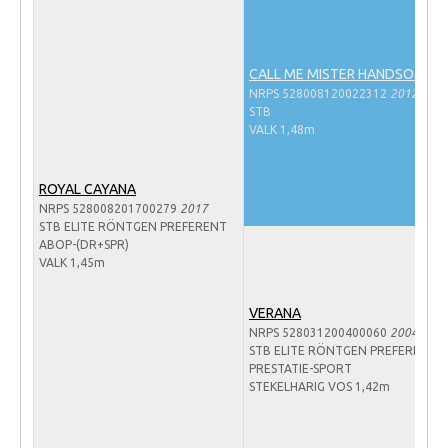
Veulens en merries
Zoek een NRPS paard
CALL ME MISTER HANDSOME
PEDIGREE ONLINE
NRPS 528008120022312
2012
STB
Informatie aan je paard of pony toevoegen
VALK 1,48m
Onze fokkerij
ROYAL CAYANA
Fokkerij informatie
NRPS 528008201700279
2017
Fokprogramma's en registratie
STB ELITE RÖNTGEN PREFERENT
ABOP-(DR+SPR)
Informatie veulen registratie
VALK 1,45m
Veulen registratie
VERANA
NRPS-Boegbeeld
NRPS 528031200400060
2004
STB ELITE RÖNTGEN PREFERENT
Predicaten
PRESTATIE-SPORT
STEKELHARIG VOS 1,42m
Cornage
Röntgenonderzoek