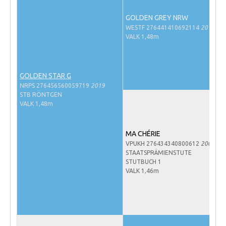
NRPS Keuringen
GOLDEN GREY NRW
Hengstenkeuring
WESTF 276441410692114
2014
VALK 1,48m
Regionale Keuringen
Nationale Keuring
GOLDEN STAR G
Late Veulenkeuring
NRPS 276456560059719
2019
STB RÖNTGEN
ABOP
VALK 1,48m
Sport
Wereldkampioenschap Jonge Paarden
MA CHÉRIE
VPUKH 276434340800612
2008
Dutch Pony Championship
STAATSPRÄMIENSTUTE
STUTBUCH 1
Evenementen
VALK 1,46m
Arabian Horse Events
Arabissimo
Veulenregistratie