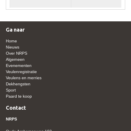
WBSFH
Dekhengsten
Zoek een hengst
Ga naar
HENGSTEN ONLINE
Home
Hengstenselectie
Nieuws
Over NRPS
Informatie Hengstenkeuring
Algemeen
Evenementen
AANMELDEN HENGSTENKEURING ONDER HET
ZADEL 2026
Veulenregistratie
Veulens en merries
Verrichtingsonderzoek NRPS
Dekhengsten
Sport
Verrichtingsonderzoek 2025-2026
Paard te koop
Verrichtingsonderzoek 2024-2025
Contact
Verrichtingsonderzoek 2023-2024
NRPS
Verrichtingsonderzoek 2022-2023
Verrichtingsonderzoek 2021-2022