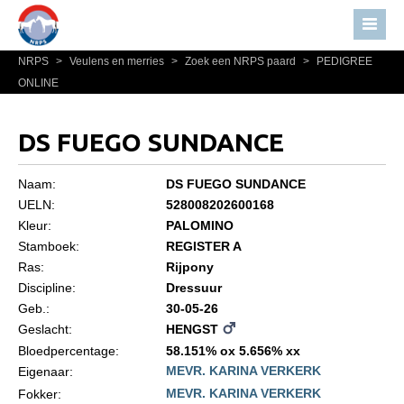
NRPS
>
Veulens en merries
>
Zoek een NRPS paard
>
PEDIGREE
Home
ONLINE
Nieuws
Over NRPS
DS FUEGO SUNDANCE
Bestuur NRPS
Naam:
DS FUEGO SUNDANCE
Lidmaatschap NRPS
UELN:
528008202600168
Kleur:
PALOMINO
Informatie
Stamboek:
REGISTER A
Lid worden
Ras:
Rijpony
Statuten en reglementen
Discipline:
Dressuur
Geb.:
30-05-26
Privacyverklaring
Geslacht:
HENGST
Algemeen
Bloedpercentage:
58.151% ox 5.656% xx
MEVR. KARINA VERKERK
Eigenaar:
Paardenpaspoort aanvragen
MEVR. KARINA VERKERK
Fokker: