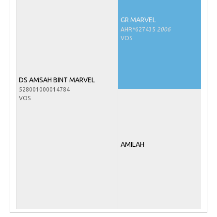
Veulens en merries
GR MARVEL
Zoek een NRPS paard
AHR*627435
2006
VOS
PEDIGREE ONLINE
Informatie aan je paard of pony toevoegen
Onze fokkerij
DS AMSAH BINT MARVEL
528001000014784
Fokkerij informatie
VOS
Fokprogramma's en registratie
Informatie veulen registratie
Veulen registratie
AMILAH
NRPS-Boegbeeld
Predicaten
Cornage
Röntgenonderzoek