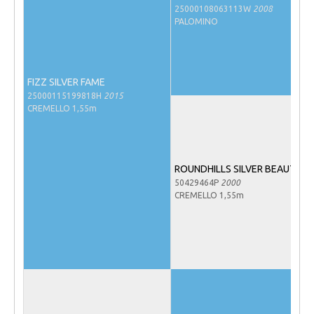
25000108063113W
2008
NRPS Keuringen
PALOMINO
Hengstenkeuring
Regionale Keuringen
FIZZ SILVER FAME
Nationale Keuring
25000115199818H
2015
CREMELLO 1,55m
Late Veulenkeuring
ABOP
Sport
ROUNDHILLS SILVER BEAUTY
Wereldkampioenschap Jonge Paarden
50429464P
2000
CREMELLO 1,55m
Dutch Pony Championship
Evenementen
Arabian Horse Events
Arabissimo
Veulenregistratie