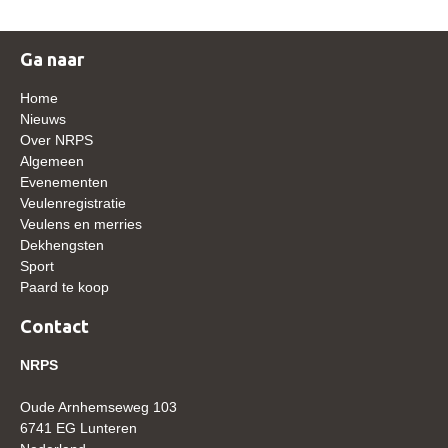
WBSFH
Dekhengsten
Ga naar
Zoek een hengst
Home
Nieuws
HENGSTEN ONLINE
Over NRPS
Hengstenselectie
Algemeen
Evenementen
Informatie Hengstenkeuring
Veulenregistratie
Veulens en merries
AANMELDEN HENGSTENKEURING ONDER HET
ZADEL 2026
Dekhengsten
Sport
Verrichtingsonderzoek NRPS
Paard te koop
Verrichtingsonderzoek 2025-2026
Contact
Verrichtingsonderzoek 2024-2025
NRPS
Verrichtingsonderzoek 2023-2024
Oude Arnhemseweg 103
Verrichtingsonderzoek 2022-2023
6741 EG Lunteren
Verrichtingsonderzoek 2021-2022