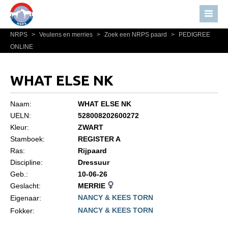
NRPS
>
Veulens en merries
>
Zoek een NRPS paard
>
PEDIGREE
Home
ONLINE
Nieuws
Over NRPS
WHAT ELSE NK
Bestuur NRPS
Naam:
WHAT ELSE NK
Lidmaatschap NRPS
UELN:
528008202600272
Kleur:
ZWART
Informatie
Stamboek:
REGISTER A
Lid worden
Ras:
Rijpaard
Statuten en reglementen
Discipline:
Dressuur
Geb.:
10-06-26
Privacyverklaring
Geslacht:
MERRIE
NANCY & KEES TORN
Algemeen
Eigenaar:
NANCY & KEES TORN
Fokker:
Paardenpaspoort aanvragen