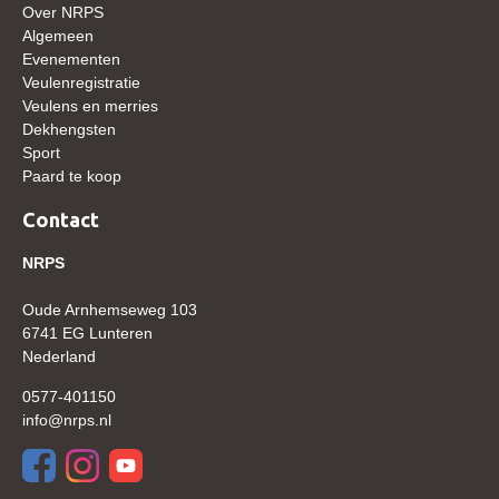
Over NRPS
WBSFH
Algemeen
Dekhengsten
Evenementen
Veulenregistratie
Zoek een hengst
Veulens en merries
Dekhengsten
HENGSTEN ONLINE
Sport
Hengstenselectie
Paard te koop
Informatie Hengstenkeuring
Contact
AANMELDEN HENGSTENKEURING ONDER HET
NRPS
ZADEL 2026
Verrichtingsonderzoek NRPS
Oude Arnhemseweg 103
6741 EG Lunteren
Verrichtingsonderzoek 2025-2026
Nederland
Verrichtingsonderzoek 2024-2025
0577-401150
info@nrps.nl
Verrichtingsonderzoek 2023-2024
Verrichtingsonderzoek 2022-2023
Verrichtingsonderzoek 2021-2022