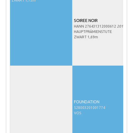
ZWART 1,72m
NRPS Keuringen
Hengstenkeuring
SOIREE NOIR
Regionale Keuringen
HANN 276431312000612
2012
HAUPTPRÄMIENSTUTE
Nationale Keuring
ZWART 1,69m
Late Veulenkeuring
ABOP
Sport
Wereldkampioenschap Jonge Paarden
Dutch Pony Championship
Evenementen
FOUNDATION
Arabian Horse Events
528003201001774
VOS
Arabissimo
Veulenregistratie