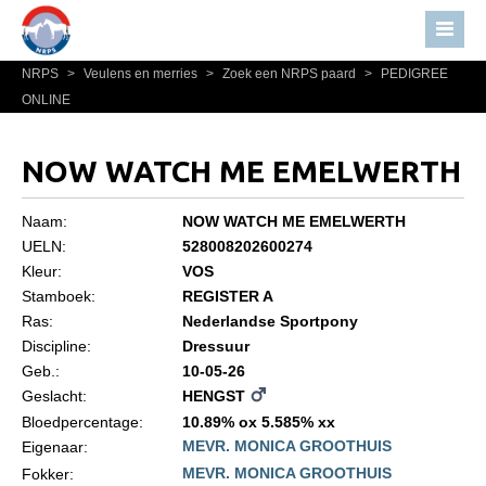
NRPS
>
Veulens en merries
>
Zoek een NRPS paard
>
PEDIGREE
Home
ONLINE
Nieuws
Over NRPS
NOW WATCH ME EMELWERTH
Bestuur NRPS
Naam:
NOW WATCH ME EMELWERTH
Lidmaatschap NRPS
UELN:
528008202600274
Kleur:
VOS
Informatie
Stamboek:
REGISTER A
Lid worden
Ras:
Nederlandse Sportpony
Statuten en reglementen
Discipline:
Dressuur
Geb.:
10-05-26
Privacyverklaring
Geslacht:
HENGST
Algemeen
Bloedpercentage:
10.89% ox 5.585% xx
MEVR. MONICA GROOTHUIS
Eigenaar:
Paardenpaspoort aanvragen
MEVR. MONICA GROOTHUIS
Fokker: