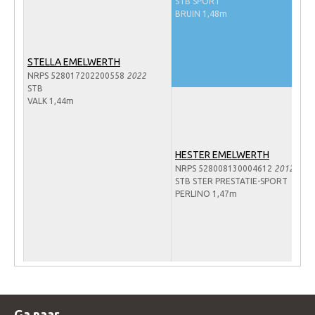
STB SPORT
Veulens en merries
BRUIN 1,48m
Zoek een NRPS paard
STELLA EMELWERTH
PEDIGREE ONLINE
NRPS 528017202200558
2022
Informatie aan je paard of pony toevoegen
STB
VALK 1,44m
Onze fokkerij
Fokkerij informatie
HESTER EMELWERTH
Fokprogramma's en registratie
NRPS 528008130004612
2012
STB STER PRESTATIE-SPORT
Informatie veulen registratie
PERLINO 1,47m
Veulen registratie
NRPS-Boegbeeld
Predicaten
Cornage
Röntgenonderzoek
Ga naar