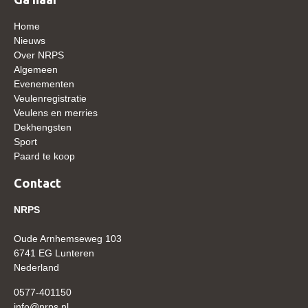
WBSFH
Home
Dekhengsten
Nieuws
Over NRPS
Zoek een hengst
Algemeen
Evenementen
HENGSTEN ONLINE
Veulenregistratie
Hengstenselectie
Veulens en merries
Dekhengsten
Informatie Hengstenkeuring
Sport
AANMELDEN HENGSTENKEURING ONDER HET
Paard te koop
ZADEL 2026
Contact
Verrichtingsonderzoek NRPS
NRPS
Verrichtingsonderzoek 2025-2026
Verrichtingsonderzoek 2024-2025
Oude Arnhemseweg 103
6741 EG Lunteren
Verrichtingsonderzoek 2023-2024
Nederland
Verrichtingsonderzoek 2022-2023
0577-401150
info@nrps.nl
Verrichtingsonderzoek 2021-2022