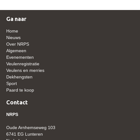
WBSFH
Dekhengsten
Ga naar
Zoek een hengst
Home
Nieuws
HENGSTEN ONLINE
Over NRPS
Hengstenselectie
Algemeen
Evenementen
Informatie Hengstenkeuring
Veulenregistratie
Veulens en merries
AANMELDEN HENGSTENKEURING ONDER HET
ZADEL 2026
Dekhengsten
Sport
Verrichtingsonderzoek NRPS
Paard te koop
Verrichtingsonderzoek 2025-2026
Contact
Verrichtingsonderzoek 2024-2025
NRPS
Verrichtingsonderzoek 2023-2024
Oude Arnhemseweg 103
Verrichtingsonderzoek 2022-2023
6741 EG Lunteren
Verrichtingsonderzoek 2021-2022