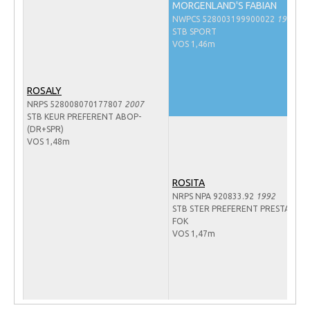
MORGENLAND'S FABIAN
Veulens en merries
NWPCS 528003199900022
1999
STB SPORT
Zoek een NRPS paard
VOS 1,46m
PEDIGREE ONLINE
Informatie aan je paard of pony toevoegen
ROSALY
NRPS 528008070177807
2007
Onze fokkerij
STB KEUR PREFERENT ABOP-
(DR+SPR)
Fokkerij informatie
VOS 1,48m
Fokprogramma's en registratie
Informatie veulen registratie
ROSITA
NRPS NPA 920833.92
1992
Veulen registratie
STB STER PREFERENT PRESTATIE-
FOK
NRPS-Boegbeeld
VOS 1,47m
Predicaten
Cornage
Röntgenonderzoek