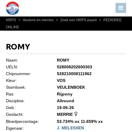
NRPS
>
Veulens en merries
>
Zoek een NRPS paard
>
PEDIGREE
Home
ONLINE
Nieuws
Over NRPS
ROMY
Bestuur NRPS
Naam:
ROMY
Lidmaatschap NRPS
UELN:
528008202600303
Chipnummer:
528210008111962
Informatie
Kleur:
VOS
Lid worden
Stamboek:
VEULENBOEK
Statuten en reglementen
Ras:
Rijpony
Discipline:
Allround
Privacyverklaring
Geb.:
19-06-26
Geslacht:
MERRIE
Algemeen
Bloedpercentage:
53.734% ox 11.659% xx
Paardenpaspoort aanvragen
J. MELESSEN
Eigenaar: