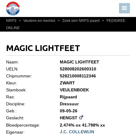
NRPS
>
Veulens en merries
>
Zoek een NRPS paard
>
PEDIGREE
Home
ONLINE
Nieuws
Over NRPS
MAGIC LIGHTFEET
Bestuur NRPS
Naam:
MAGIC LIGHTFEET
Lidmaatschap NRPS
UELN:
528008202600310
Chipnummer:
528210008112346
Informatie
Kleur:
ZWART
Lid worden
Stamboek:
VEULENBOEK
Statuten en reglementen
Ras:
Rijpaard
Discipline:
Dressuur
Privacyverklaring
Geb.:
09-05-26
Geslacht:
HENGST
Algemeen
Bloedpercentage:
2.474% ox 41.798% xx
Paardenpaspoort aanvragen
J.C. COLLEWIJN
Eigenaar: