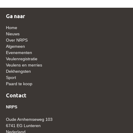
WBSFH
Dekhengsten
Ga naar
Zoek een hengst
Home
Nieuws
HENGSTEN ONLINE
Over NRPS
Algemeen
Hengstenselectie
Evenementen
Informatie Hengstenkeuring
Veulenregistratie
Veulens en merries
AANMELDEN HENGSTENKEURING ONDER HET
Dekhengsten
ZADEL 2026
Sport
Verrichtingsonderzoek NRPS
Paard te koop
Verrichtingsonderzoek 2025-2026
Contact
Verrichtingsonderzoek 2024-2025
NRPS
Verrichtingsonderzoek 2023-2024
Oude Arnhemseweg 103
Verrichtingsonderzoek 2022-2023
6741 EG Lunteren
Nederland
Verrichtingsonderzoek 2021-2022