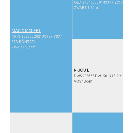
OLD 276433330149317
2017
NRPS Keuringen
ZWART 1,72m
Hengstenkeuring
Regionale Keuringen
MAGIC MCKEE L
Nationale Keuring
NRPS 208333202130957
2021
STB RÖNTGEN
Late Veulenkeuring
ZWART 1,77m
ABOP
Sport
N-JOU L
DWS 208333DW1501315
2015
Wereldkampioenschap Jonge Paarden
VOS 1,65m
Dutch Pony Championship
Evenementen
Arabian Horse Events
Arabissimo
Veulenregistratie