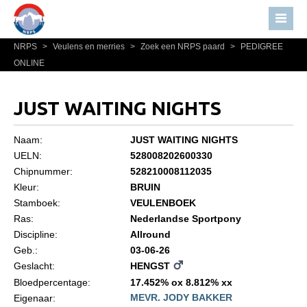
NRPS
>
Veulens en merries
>
Zoek een NRPS paard
>
PEDIGREE
Home
ONLINE
Nieuws
Over NRPS
JUST WAITING NIGHTS
Bestuur NRPS
Naam:
JUST WAITING NIGHTS
Lidmaatschap NRPS
UELN:
528008202600330
Chipnummer:
528210008112035
Informatie
Kleur:
BRUIN
Lid worden
Stamboek:
VEULENBOEK
Statuten en reglementen
Ras:
Nederlandse Sportpony
Discipline:
Allround
Privacyverklaring
Geb.:
03-06-26
Geslacht:
HENGST
Algemeen
Bloedpercentage:
17.452% ox 8.812% xx
Paardenpaspoort aanvragen
MEVR. JODY BAKKER
Eigenaar: