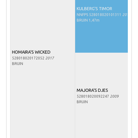
Veulens en merries
KULBERG'S TIMOR
NNFPS 528018020101311
2010
Zoek een NRPS paard
BRUIN 1,47m
PEDIGREE ONLINE
Informatie aan je paard of pony toevoegen
Onze fokkerij
HOMAIRA'S WICKED
528018020172052
2017
Fokkerij informatie
BRUIN
Fokprogramma's en registratie
Informatie veulen registratie
MAJORA'S DJES
Veulen registratie
528018020092247
2009
NRPS-Boegbeeld
BRUIN
Predicaten
Cornage
Röntgenonderzoek