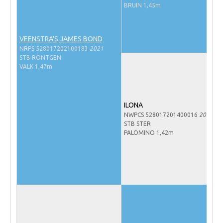
BRUIN 1,45m
NRPS Keuringen
Hengstenkeuring
VEENSTRA'S JAMES BOND
Regionale Keuringen
NRPS 528017202100183
2021
STB RÖNTGEN
Nationale Keuring
VALK 1,47m
Late Veulenkeuring
ABOP
ILONA
Sport
NWPCS 528017201400016
2014
STB STER
Wereldkampioenschap Jonge Paarden
PALOMINO 1,42m
Dutch Pony Championship
Evenementen
Arabian Horse Events
Arabissimo
Veulenregistratie