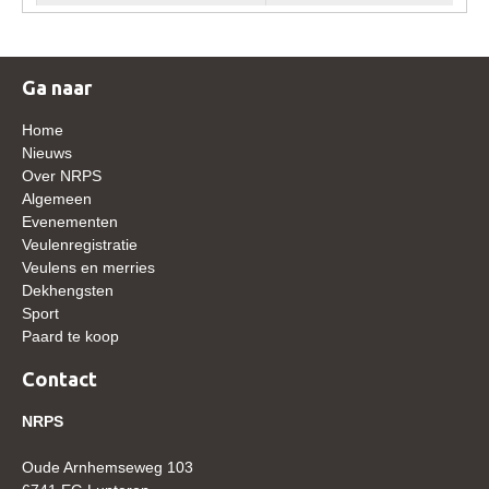
WBSFH
Dekhengsten
Ga naar
Zoek een hengst
Home
HENGSTEN ONLINE
Nieuws
Hengstenselectie
Over NRPS
Algemeen
Informatie Hengstenkeuring
Evenementen
Veulenregistratie
AANMELDEN HENGSTENKEURING ONDER HET
ZADEL 2026
Veulens en merries
Dekhengsten
Verrichtingsonderzoek NRPS
Sport
Paard te koop
Verrichtingsonderzoek 2025-2026
Contact
Verrichtingsonderzoek 2024-2025
Verrichtingsonderzoek 2023-2024
NRPS
Verrichtingsonderzoek 2022-2023
Oude Arnhemseweg 103
Verrichtingsonderzoek 2021-2022